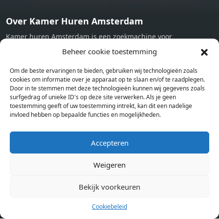
Over Kamer Huren Amsterdam
Kamer huren Amsterdam is een zoekmachine voor
studentenkamers en appartementen in Amsterdam. Wij halen
Beheer cookie toestemming
bij verschillende aanbieders het kamer aanbod per stad op.
Om de beste ervaringen te bieden, gebruiken wij technologieën zoals
Hierdoor kan je op één pagina het complete aanbod kamers in
cookies om informatie over je apparaat op te slaan en/of te raadplegen.
Amsterdam bekijken. Voor het meest recente en complete
Door in te stemmen met deze technologieën kunnen wij gegevens zoals
aanbod ben je bij ons een juiste adres. Wij verhuren zelf geen
surfgedrag of unieke ID's op deze site verwerken. Als je geen
toestemming geeft of uw toestemming intrekt, kan dit een nadelige
studentenkamers of appartementen, maar tonen enkel het
invloed hebben op bepaalde functies en mogelijkheden.
aanbod. Staat jouw nieuwe kamer er tussen, meld je dan aan
op de website van de kameraanbieder.
Accepteren
Weigeren
Kamers in andere steden
Kamer huren in Amsterdam
Bekijk voorkeuren
Cookiebeleid
Pagina’s