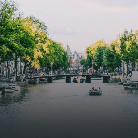
specially designed to attract native birds and
butterflies.The bright residence features an efficient and
functional open floor plan, a unique custom kitchen, a
bathroom and fitted wardrobes. High-grade finishes
include oak flooring (with floor heating), modular led
lighting, exquisitely tailored wall panels and floor-to-
ceiling windows with layered treatments.Notice:
Displayed prices and data are not final, and should be
used for informative purpose only. They are not
contractual or binding. Energy pass This building is not
subject to EnEV. - Flatscreen TV - Hairdryer - Heating -
Towels and sheets - Iron - Hygiene utensils - Washing
machine - Oven - Microwave - Refrigerator - Internet -
Working desk Homelike Code: UBK-396713 Available From:
Now