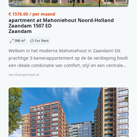
€ 1576.00 / per maand
apartment at Mahoniehout Noord-Holland
Zaandam 1507 ED
Zaandam
996 m²
For Rent
Welkom in het moderne Mahoniehout in Zaandam! Dit
prachtige 3-kamerappartement op de 6e verdieping biedt
een ideale combinatie van comfort, stijl en een centrale
locatie. Met een huurprijs van €1.576 per maand
via Huurportaal.nl
(inclusief BTW) en bijkomende servicekosten van €107,50
per maand is dit een geweldige kans voor professionals
die op zoek zijn naar een woning die direct beschikbaar is
vanaf 1 april 2026. Bij binnenkomst word je verwelkomd
in een ruime woonkamer met open keuken, samen goed
voor 44 m² aan leefruimte. De lichte woonkamer biedt
genoeg ruimte voor een gezellige zithoek én een stijlvolle
eethoek. De keuken is van alle gemakken voorzien, perfect