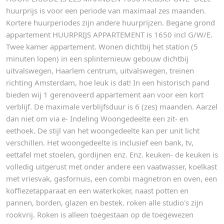
huurprijs is voor een periode van maximaal zes maanden.
Kortere huurperiodes zijn andere huurprijzen. Begane grond
appartement HUURPRIJS APPARTEMENT is 1650 incl G/W/E.
Twee kamer appartement. Wonen dichtbij het station (5
minuten lopen) in een splinternieuw gebouw dichtbij
uitvalswegen, Haarlem centrum, uitvalswegen, treinen
richting Amsterdam, hoe leuk is dat! In een historisch pand
bieden wij 1 gerenoveerd appartement aan voor een kort
verblijf. De maximale verblijfsduur is 6 (zes) maanden. Aarzel
dan niet om via e- Indeling Woongedeelte een zit- en
eethoek. De stijl van het woongedeelte kan per unit licht
verschillen. Het woongedeelte is inclusief een bank, tv,
eettafel met stoelen, gordijnen enz. Enz. keuken- de keuken is
volledig uitgerust met onder andere een vaatwasser, koelkast
met vriesvak, gasfornuis, een combi magnetron en oven, een
koffiezetapparaat en een waterkoker, naast potten en
pannen, borden, glazen en bestek. roken alle studio's zijn
rookvrij. Roken is alleen toegestaan op de toegewezen