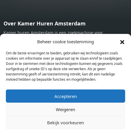
Over Kamer Huren Amsterdam
Kamer huren Amsterdam is een zoekmachine voor
studentenkamers en appartementen in Amsterdam. Wij halen
Beheer cookie toestemming
bij verschillende aanbieders het kamer aanbod per stad op.
Om de beste ervaringen te bieden, gebruiken wij technologieën zoals
Hierdoor kan je op één pagina het complete aanbod kamers in
cookies om informatie over je apparaat op te slaan en/of te raadplegen.
Amsterdam bekijken. Voor het meest recente en complete
Door in te stemmen met deze technologieën kunnen wij gegevens zoals
aanbod ben je bij ons een juiste adres. Wij verhuren zelf geen
surfgedrag of unieke ID's op deze site verwerken. Als je geen
toestemming geeft of uw toestemming intrekt, kan dit een nadelige
studentenkamers of appartementen, maar tonen enkel het
invloed hebben op bepaalde functies en mogelijkheden.
aanbod. Staat jouw nieuwe kamer er tussen, meld je dan aan
op de website van de kameraanbieder.
Accepteren
Weigeren
Kamers in andere steden
Kamer huren in Amsterdam
Bekijk voorkeuren