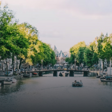
cooling, improved air quality and acoustics, and are
specially designed to attract native birds and
butterflies.The bright residence features an efficient and
functional open floor plan, a unique custom kitchen, a
bathroom and fitted wardrobes. High-grade finishes
include oak flooring (with floor heating), modular led
lighting, exquisitely tailored wall panels and floor-to-
ceiling windows with layered treatments.Notice:
Displayed prices and data are not final, and should be
used for informative purpose only. They are not
contractual or binding. Energy pass This building is not
subject to EnEV. - Flatscreen TV - Hairdryer - Heating -
Towels and sheets - Iron - Hygiene utensils - Washing
machine - Oven - Microwave - Refrigerator - Internet -
Working desk Homelike Code: UBK-396713 Available From:
Now