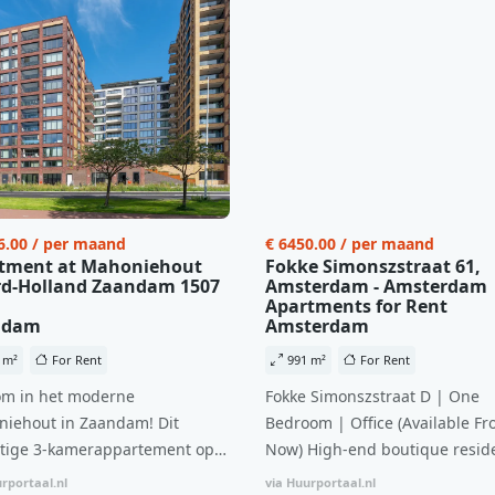
6.00 / per maand
€ 6450.00 / per maand
tment at Mahoniehout
Fokke Simonszstraat 61,
d-Holland Zaandam 1507
Amsterdam - Amsterdam
Apartments for Rent
ndam
Amsterdam
 m²
For Rent
991 m²
For Rent
m in het moderne
Fokke Simonszstraat D | One
iehout in Zaandam! Dit
Bedroom | Office (Available Fr
tige 3-kamerappartement op
Now) High-end boutique reside
 verdieping biedt een ideale
complex in De Pijp feautring a
rportaal.nl
via Huurportaal.nl