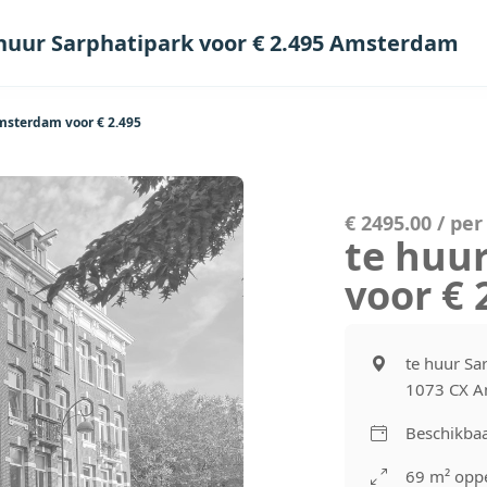
huur Sarphatipark voor € 2.495 Amsterdam
msterdam voor € 2.495
€ 2495.00 / pe
te huu
voor €
te huur Sa
1073 CX 
Beschikbaa
69 m² oppe