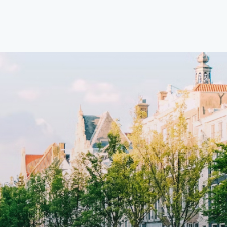
ccesss
open floor plan and elevator acesss
ght
with open living space A high-end
d
boutique residential complex in the
cial
Weteringbuurt. The fully furnished,
fitted
93m2, ready-to-live, contemporary
s
apartments with separate private
storage and secure bicycle parking
with an elegant lobby with an
and
elevator and green communal
ayered
spaces.The building incorporates
ue
solar panels to generate energy
supply. The windows have solar
shed,
control glazing, and the apartments
have climate control driven by a
ate
thermal energy storage system.
rking
Underfloor heating and cooling
contribute to a healthy indoor
environment. The atriums' seasonal
tes
green walls provide natural summer