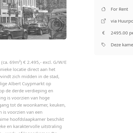
For Rent
via Huurpo
2495.00 p
Deze kamer
 (ca. 69m²) € 2.495,- excl. G/W/E
ieke locatie direct aan het
vindt zich midden in de stad,
llige Albert Cuypmarkt op
op de derde verdieping en
ng is voorzien van hoge
oegang tot de woonkamer, keuken,
 is voorzien van een
ruime hoofdslaapkamer beschikt
e en karaktervolle uitstraling