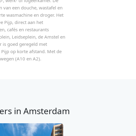
p-, werk- of logeerkamer. De
n van een douche, wastafel en
parte wasmachine en droger. Het
e Pijp, direct aan het
en, cafés en restaurants
ein, Leidseplein, de Amstel en
r is goed geregeld met
Pijp op korte afstand. Met de
swegen (A10 en A2).
ers in Amsterdam