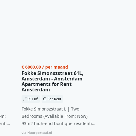
€ 6000.00 / per maand
Fokke Simonszstraat 61L,
Amsterdam - Amsterdam
Apartments for Rent
Amsterdam
991 m²
For Rent
Fokke Simonszstraat L | Two
om:
Bedrooms (Available From: Now)
ntial
93m2 high-end boutique residential
n
complex in De Pijp feautring an
via Huurportaal.nl