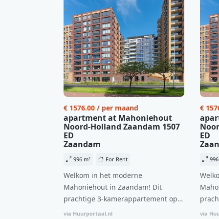
€ 1576.00 / per maand
€ 157
apartment at Mahoniehout
apar
Noord-Holland Zaandam 1507
Noor
ED
ED
Zaandam
Zaa
996 m²
For Rent
996
Welkom in het moderne
Welko
Mahoniehout in Zaandam! Dit
Mahon
prachtige 3-kamerappartement op
prach
de 6e verdieping biedt een ideale
de 6e
via Huurportaal.nl
via Huu