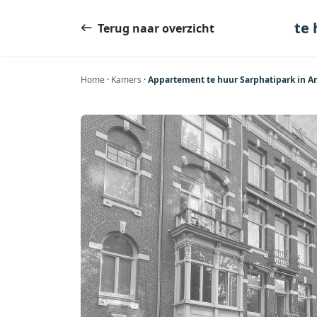
Ga
naar
te 
Terug naar overzicht
de
inhoud
Home
·
Kamers
·
Appartement te huur Sarphatipark in A