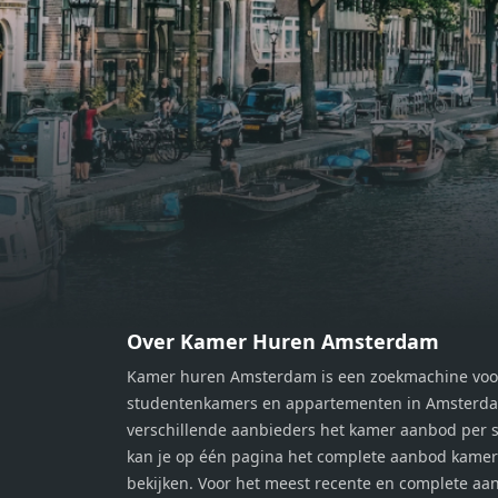
balkon op, waar je kunt genieten
balko
van een prachtig uitzicht en een
van e
moment van rust. De woning
momen
beschikt over twee comfortabele
besch
slaapkamers van respectievelijk 12,1
slaap
m² en 8 m². Beide kamers bieden tal
m² en
van mogelijkheden, zoals een fijne
van m
werkplek, een logeerkamer of een
werkp
persoonlijke slaapkamer. De
perso
moderne badkamer is voorzien van
moder
een douche en wastafel, en er is een
een d
apart toilet - ideaal voor extra
apart 
gemak en privacy. Gelegen in een
gemak
Over Kamer Huren Amsterdam
rustige, groene omgeving in
rusti
Kamer huren Amsterdam is een zoekmachine voo
Zaandam, bevindt de woning zich
Zaand
studentenkamers en appartementen in Amsterdam
op een perfecte locatie. Winkels,
op ee
verschillende aanbieders het kamer aanbod per s
openbaar vervoer en uitvalswegen
openb
kan je op één pagina het complete aanbod kame
naar Amsterdam zijn allemaal
naar 
bekijken. Voor het meest recente en complete aan
binnen handbereik. Bovendien
binne