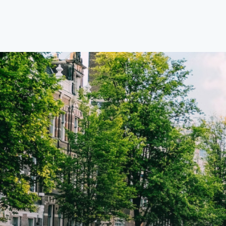
combinatie van comfort, stijl en een
combi
centrale locatie. Met een huurprijs
centr
van €1.576 per maand (inclusief
van €
BTW) en bijkomende servicekosten
BTW) 
van €107,50 per maand is dit een
van €
geweldige kans voor professionals
gewel
die op zoek zijn naar een woning die
die o
direct beschikbaar is vanaf 1 april
direc
2026. Bij binnenkomst word je
2026. Bij binnenkomst word j
verwelkomd in een ruime
verwe
woonkamer met open keuken,
woonk
samen goed voor 44 m² aan
samen
leefruimte. De lichte woonkamer
leefr
biedt genoeg ruimte voor een
biedt
gezellige zithoek én een stijlvolle
gezell
eethoek. De keuken is van alle
eetho
gemakken voorzien, perfect voor het
gemak
bereiden van heerlijke maaltijden.
berei
Vanuit de woonkamer stap je zo het
Vanui