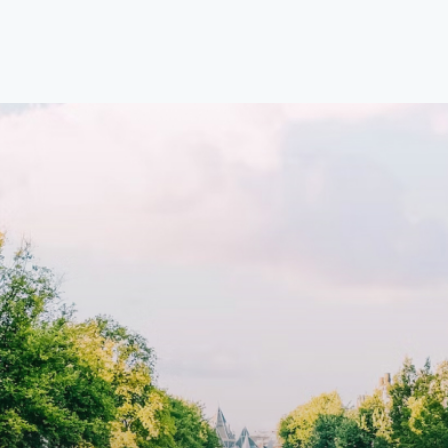
natie van comfort, stijl en een
open floor plan and elevator a
ale locatie. Met een huurprijs
with open living space The bri
1.576 per maand (inclusief
residence features efficient an
en bijkomende servicekosten
functional open floor plan, spe
107,50 per maand is dit een
custom kitchen, bathroom and 
dige kans voor professionals
wardrobes. High-grade finishe
p zoek zijn naar een woning die
include oak flooring (with floor
t beschikbaar is vanaf 1 april
heating), modular led lighting,
e
exquisite tailored wall panels 
lkomd in een ruime
floor to ceiling windows with l
amer met open keuken,
treatments.A high-end boutiq
 goed voor 44 m² aan
residential complex in the
uimte. De lichte woonkamer
Weteringbuurt. The fully furni
 genoeg ruimte voor een
ready-to-live, contemporary
ige zithoek én een stijlvolle
apartments with separate priv
ek. De keuken is van alle
storage and secure bicycle pa
ken voorzien, perfect voor het
with an elegant lobby with an
den van heerlijke maaltijden.
elevator and green communal
t de woonkamer stap je zo het
spaces.The building incorpora