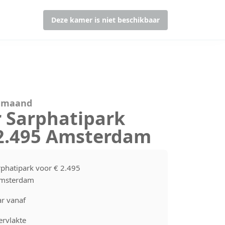
Deze kamer is niet beschikbaar
r maand
r Sarphatipark
 2.495 Amsterdam
rphatipark voor € 2.495
Amsterdam
r vanaf
rvlakte