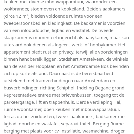
keuken met diverse inbouwapparatuur, waaronder een
wokbrander, stoomoven en kookeiland. Beide slaapkamers
(circa 12 m²) bieden voldoende ruimte voor een
tweepersoonsbed en kledingkast. De badkamer is voorzien
van een inloopdouche, ligbad en wastafel. De tweede
slaapkamer is momenteel ingericht als babykamer, maar kan
uiteraard ook dienen als logeer-, werk- of hobbykamer. Het
appartement biedt rust en privacy, terwijl alle voorzieningen
binnen handbereik liggen. Stadshart Amstelveen, de winkels
aan de Van der Hooplaan en het Amsterdamse Bos bevinden
zich op korte afstand. Daarnaast is de bereikbaarheid
uitstekend met tramverbindingen naar Amsterdam en
busverbindingen richting Schiphol. Indeling Begane grond
Representatieve entree met brievenbussen, toegang tot de
parkeergarage, lift en trappenhuis. Derde verdieping Hal,
ruime woonkamer, open keuken met inbouwapparatuur,
terras op het zuidoosten, twee slaapkamers, badkamer met
ligbad, douche en wastafel, separaat toilet. Berging Ruime
berging met plaats voor cv-installatie, wasmachine, droger