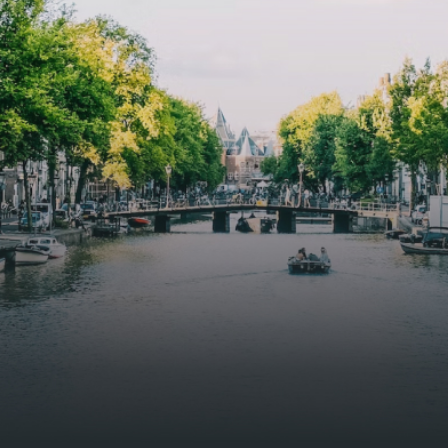
functional open floor plan, a unique custom kitchen, a
bathroom and fitted wardrobes. High-grade finishes
include oak flooring (with floor heating), modular led
lighting, exquisitely tailored wall panels and floor-to-
ceiling windows with layered treatments.Notice:
Displayed prices and data are not final, and should be
used for informative purpose only. They are not
contractual or binding. Energy pass This building is not
subject to EnEV. - Flatscreen TV - Hairdryer - Heating -
Towels and sheets - Iron - Hygiene utensils - Washing
machine - Oven - Microwave - Refrigerator - Internet -
Working desk Homelike Code: UBK-396713 Available From:
Now