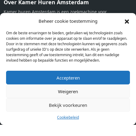
Over Kamer Huren Amsterdam
Kamer huren Amsterdam is een zoekmachine voor
studentenkamers en appartementen in Amsterdam. Wij halen
Beheer cookie toestemming
bij verschillende aanbieders het kamer aanbod per stad op.
Om de beste ervaringen te bieden, gebruiken wij technologieën zoals
Hierdoor kan je op één pagina het complete aanbod kamers in
cookies om informatie over je apparaat op te slaan en/of te raadplegen.
Amsterdam bekijken. Voor het meest recente en complete
Door in te stemmen met deze technologieën kunnen wij gegevens zoals
aanbod ben je bij ons een juiste adres. Wij verhuren zelf geen
surfgedrag of unieke ID's op deze site verwerken. Als je geen
toestemming geeft of uw toestemming intrekt, kan dit een nadelige
studentenkamers of appartementen, maar tonen enkel het
invloed hebben op bepaalde functies en mogelijkheden.
aanbod. Staat jouw nieuwe kamer er tussen, meld je dan aan
op de website van de kameraanbieder.
Accepteren
Weigeren
Kamers in andere steden
Kamer huren in Amsterdam
Bekijk voorkeuren
Cookiebeleid
Pagina’s
Home