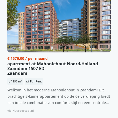
€ 1576.00 / per maand
apartment at Mahoniehout Noord-Holland
Zaandam 1507 ED
Zaandam
996 m²
For Rent
Welkom in het moderne Mahoniehout in Zaandam! Dit
prachtige 3-kamerappartement op de 6e verdieping biedt
een ideale combinatie van comfort, stijl en een centrale
locatie. Met een huurprijs van €1.576 per maand
via Huurportaal.nl
(inclusief BTW) en bijkomende servicekosten van €107,50