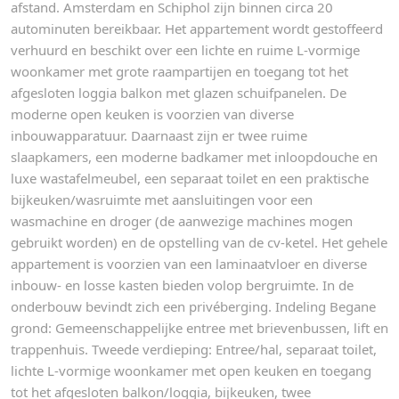
afstand. Amsterdam en Schiphol zijn binnen circa 20
autominuten bereikbaar. Het appartement wordt gestoffeerd
verhuurd en beschikt over een lichte en ruime L-vormige
woonkamer met grote raampartijen en toegang tot het
afgesloten loggia balkon met glazen schuifpanelen. De
moderne open keuken is voorzien van diverse
inbouwapparatuur. Daarnaast zijn er twee ruime
slaapkamers, een moderne badkamer met inloopdouche en
luxe wastafelmeubel, een separaat toilet en een praktische
bijkeuken/wasruimte met aansluitingen voor een
wasmachine en droger (de aanwezige machines mogen
gebruikt worden) en de opstelling van de cv-ketel. Het gehele
appartement is voorzien van een laminaatvloer en diverse
inbouw- en losse kasten bieden volop bergruimte. In de
onderbouw bevindt zich een privéberging. Indeling Begane
grond: Gemeenschappelijke entree met brievenbussen, lift en
trappenhuis. Tweede verdieping: Entree/hal, separaat toilet,
lichte L-vormige woonkamer met open keuken en toegang
tot het afgesloten balkon/loggia, bijkeuken, twee