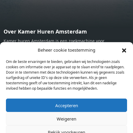
Over Kamer Huren Amsterdam
Kamer huren Amsterdam is een zoekmachine voor
studentenkamers en appartementen in Amsterdam. Wij halen
Beheer cookie toestemming
bij verschillende aanbieders het kamer aanbod per stad op.
Om de beste ervaringen te bieden, gebruiken wij technologieën zoals
Hierdoor kan je op één pagina het complete aanbod kamers in
cookies om informatie over je apparaat op te slaan en/of te raadplegen.
Amsterdam bekijken. Voor het meest recente en complete
Door in te stemmen met deze technologieën kunnen wij gegevens zoals
aanbod ben je bij ons een juiste adres. Wij verhuren zelf geen
surfgedrag of unieke ID's op deze site verwerken. Als je geen
toestemming geeft of uw toestemming intrekt, kan dit een nadelige
studentenkamers of appartementen, maar tonen enkel het
invloed hebben op bepaalde functies en mogelijkheden.
aanbod. Staat jouw nieuwe kamer er tussen, meld je dan aan
op de website van de kameraanbieder.
Accepteren
Weigeren
Kamers in andere steden
Kamer huren in Amsterdam
Bekijk voorkeuren