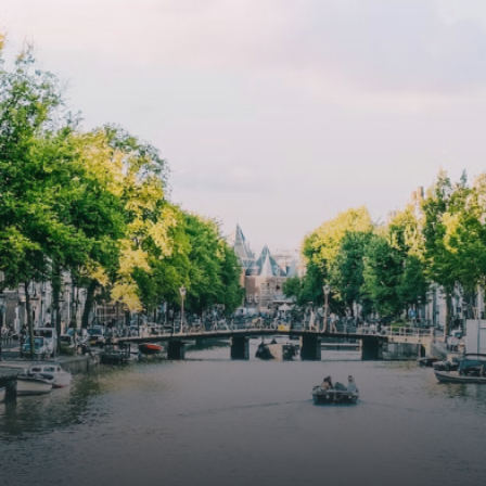
atriums' seasonal green walls provide natural summer
cooling, improved air quality and acoustics, and are
specially designed to attract native birds and
butterflies.The bright residence features an efficient and
functional open floor plan, a unique custom kitchen, a
bathroom and fitted wardrobes. High-grade finishes
include oak flooring (with floor heating), modular led
lighting, exquisitely tailored wall panels and floor-to-
ceiling windows with layered treatments.Notice:
Displayed prices and data are not final, and should be
used for informative purpose only. They are not
contractual or binding. Energy pass This building is not
subject to EnEV. - Flatscreen TV - Hairdryer - Heating -
Towels and sheets - Iron - Hygiene utensils - Washing
machine - Oven - Microwave - Refrigerator - Internet -
Working desk Homelike Code: UBK-396713 Available From:
Now