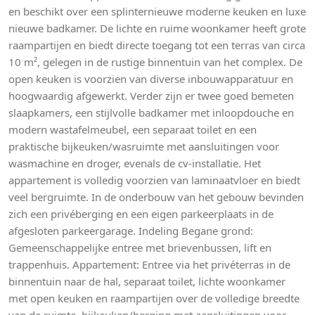
en beschikt over een splinternieuwe moderne keuken en luxe
nieuwe badkamer. De lichte en ruime woonkamer heeft grote
raampartijen en biedt directe toegang tot een terras van circa
10 m², gelegen in de rustige binnentuin van het complex. De
open keuken is voorzien van diverse inbouwapparatuur en
hoogwaardig afgewerkt. Verder zijn er twee goed bemeten
slaapkamers, een stijlvolle badkamer met inloopdouche en
modern wastafelmeubel, een separaat toilet en een
praktische bijkeuken/wasruimte met aansluitingen voor
wasmachine en droger, evenals de cv-installatie. Het
appartement is volledig voorzien van laminaatvloer en biedt
veel bergruimte. In de onderbouw van het gebouw bevinden
zich een privéberging en een eigen parkeerplaats in de
afgesloten parkeergarage. Indeling Begane grond:
Gemeenschappelijke entree met brievenbussen, lift en
trappenhuis. Appartement: Entree via het privéterras in de
binnentuin naar de hal, separaat toilet, lichte woonkamer
met open keuken en raampartijen over de volledige breedte