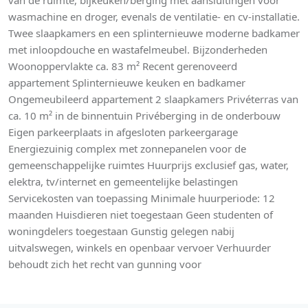
van de ruimte, bijkeuken/berging met aansluitingen voor
wasmachine en droger, evenals de ventilatie- en cv-installatie.
Twee slaapkamers en een splinternieuwe moderne badkamer
met inloopdouche en wastafelmeubel. Bijzonderheden
Woonoppervlakte ca. 83 m² Recent gerenoveerd
appartement Splinternieuwe keuken en badkamer
Ongemeubileerd appartement 2 slaapkamers Privéterras van
ca. 10 m² in de binnentuin Privéberging in de onderbouw
Eigen parkeerplaats in afgesloten parkeergarage
Energiezuinig complex met zonnepanelen voor de
gemeenschappelijke ruimtes Huurprijs exclusief gas, water,
elektra, tv/internet en gemeentelijke belastingen
Servicekosten van toepassing Minimale huurperiode: 12
maanden Huisdieren niet toegestaan Geen studenten of
woningdelers toegestaan Gunstig gelegen nabij
uitvalswegen, winkels en openbaar vervoer Verhuurder
behoudt zich het recht van gunning voor