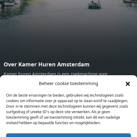
machine - Oven - Microwave - Refrigerator - Internet -
Working desk Homelike Code: UBK-396713 Available From:
Now
Over Kamer Huren Amsterdam
Kamer huren Amsterdam is een zoekmachine voor
studentenkamers en appartementen in Amsterdam. Wij halen
Beheer cookie toestemming
bij verschillende aanbieders het kamer aanbod per stad op.
Om de beste ervaringen te bieden, gebruiken wij technologieën zoals
Hierdoor kan je op één pagina het complete aanbod kamers in
cookies om informatie over je apparaat op te slaan en/of te raadplegen.
Amsterdam bekijken. Voor het meest recente en complete
Door in te stemmen met deze technologieën kunnen wij gegevens zoals
aanbod ben je bij ons een juiste adres. Wij verhuren zelf geen
surfgedrag of unieke ID's op deze site verwerken. Als je geen
toestemming geeft of uw toestemming intrekt, kan dit een nadelige
studentenkamers of appartementen, maar tonen enkel het
invloed hebben op bepaalde functies en mogelijkheden.
aanbod. Staat jouw nieuwe kamer er tussen, meld je dan aan
op de website van de kameraanbieder.