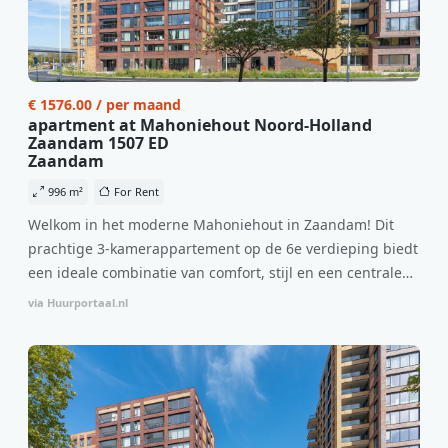
€ 1576.00 / per maand
apartment at Mahoniehout Noord-Holland
Zaandam 1507 ED
Zaandam
996 m²
For Rent
Welkom in het moderne Mahoniehout in Zaandam! Dit
prachtige 3-kamerappartement op de 6e verdieping biedt
een ideale combinatie van comfort, stijl en een centrale
locatie. Met een huurprijs van €1.576 per maand
via Huurportaal.nl
(inclusief BTW) en bijkomende servicekosten van €107,50
per maand is dit een geweldige kans voor professionals
die op zoek zijn naar een woning die direct beschikbaar is
vanaf 1 april 2026. Bij binnenkomst word je verwelkomd
in een ruime woonkamer met open keuken, samen goed
voor 44 m² aan leefruimte. De lichte woonkamer biedt