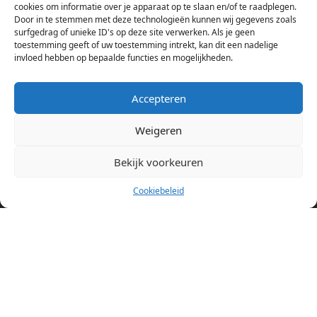
cookies om informatie over je apparaat op te slaan en/of te raadplegen.
Amsterdam bekijken. Voor het meest recente en complete
Door in te stemmen met deze technologieën kunnen wij gegevens zoals
aanbod ben je bij ons een juiste adres. Wij verhuren zelf geen
surfgedrag of unieke ID's op deze site verwerken. Als je geen
toestemming geeft of uw toestemming intrekt, kan dit een nadelige
studentenkamers of appartementen, maar tonen enkel het
invloed hebben op bepaalde functies en mogelijkheden.
aanbod. Staat jouw nieuwe kamer er tussen, meld je dan aan
op de website van de kameraanbieder.
Accepteren
Weigeren
Kamers in andere steden
Kamer huren in Amsterdam
Bekijk voorkeuren
Cookiebeleid
Pagina’s
Home
Blog
Over ons
Cookiebeleid (EU)