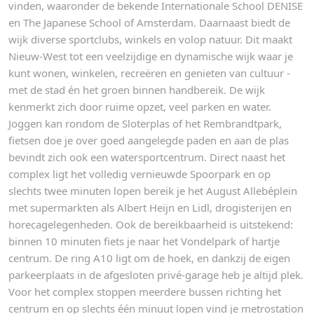
vinden, waaronder de bekende Internationale School DENISE
en The Japanese School of Amsterdam. Daarnaast biedt de
wijk diverse sportclubs, winkels en volop natuur. Dit maakt
Nieuw-West tot een veelzijdige en dynamische wijk waar je
kunt wonen, winkelen, recreëren en genieten van cultuur -
met de stad én het groen binnen handbereik. De wijk
kenmerkt zich door ruime opzet, veel parken en water.
Joggen kan rondom de Sloterplas of het Rembrandtpark,
fietsen doe je over goed aangelegde paden en aan de plas
bevindt zich ook een watersportcentrum. Direct naast het
complex ligt het volledig vernieuwde Spoorpark en op
slechts twee minuten lopen bereik je het August Allebéplein
met supermarkten als Albert Heijn en Lidl, drogisterijen en
horecagelegenheden. Ook de bereikbaarheid is uitstekend:
binnen 10 minuten fiets je naar het Vondelpark of hartje
centrum. De ring A10 ligt om de hoek, en dankzij de eigen
parkeerplaats in de afgesloten privé-garage heb je altijd plek.
Voor het complex stoppen meerdere bussen richting het
centrum en op slechts één minuut lopen vind je metrostation