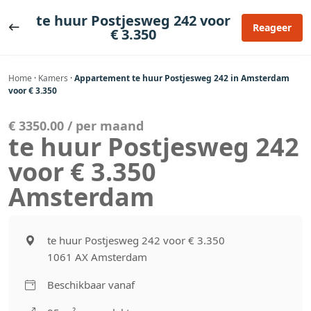
Ga
te huur Postjesweg 242 voor
naar
Reageer
€ 3.350
de
inhoud
Home
·
Kamers
·
Appartement te huur Postjesweg 242 in Amsterdam
voor € 3.350
€ 3350.00 / per maand
te huur Postjesweg 242
voor € 3.350
Amsterdam
te huur Postjesweg 242 voor € 3.350
1061 AX Amsterdam
Beschikbaar vanaf