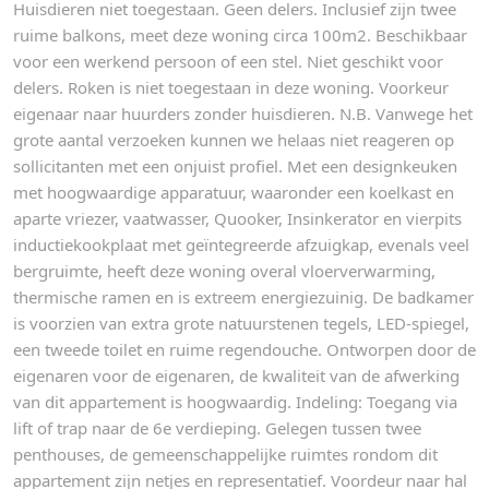
Huisdieren niet toegestaan. Geen delers. Inclusief zijn twee
ruime balkons, meet deze woning circa 100m2. Beschikbaar
voor een werkend persoon of een stel. Niet geschikt voor
delers. Roken is niet toegestaan in deze woning. Voorkeur
eigenaar naar huurders zonder huisdieren. N.B. Vanwege het
grote aantal verzoeken kunnen we helaas niet reageren op
sollicitanten met een onjuist profiel. Met een designkeuken
met hoogwaardige apparatuur, waaronder een koelkast en
aparte vriezer, vaatwasser, Quooker, Insinkerator en vierpits
inductiekookplaat met geïntegreerde afzuigkap, evenals veel
bergruimte, heeft deze woning overal vloerverwarming,
thermische ramen en is extreem energiezuinig. De badkamer
is voorzien van extra grote natuurstenen tegels, LED-spiegel,
een tweede toilet en ruime regendouche. Ontworpen door de
eigenaren voor de eigenaren, de kwaliteit van de afwerking
van dit appartement is hoogwaardig. Indeling: Toegang via
lift of trap naar de 6e verdieping. Gelegen tussen twee
penthouses, de gemeenschappelijke ruimtes rondom dit
appartement zijn netjes en representatief. Voordeur naar hal