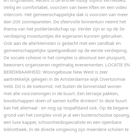
en originaliteit. Recent is de entree lobby stijlvol vernieuwd.
Veilig en comfortabel, voorzien van twee liften en een video
intercom. Het gemeenschappelijke dak is voorzien van meer
dan 200 zonnepanelen. De sfeervolle binnentuin neemt het
thema van het polderlandschap op. Verder zijn er op de 3e
verdieping moestuintjes die eigenaren kunnen gebruiken.
Ook aan de allerkleinsten is gedacht met een zandbak en
gemeenschappelijke speelgoedkast op de eerste verdieping.
De sociale cohesie in het complex is absoluut een pluspunt,
bewoners organiseren regelmatig evenementen. LOCATIE EN
BEREIKBAARHEID: Woongebouw New West is zeer
aantrekkelijk gelegen in de Amsterdamse wijk Overtoomse
Veld. Dit is de toekomst: net buiten de binnenstad wonen
met alle voorzieningen in de buurt. Een terrasje pakken,
boodschappen doen of samen koffie drinken? In deze buurt
kan het allemaal - en nog op loopafstand ook. Op de begane
grond van het complex vind je al een buitenschoolse opvang,
een luxe kapper, schoonheidsspecialiste en een openbare
bibliotheek. In de directe omgeving zijn meerdere scholen te