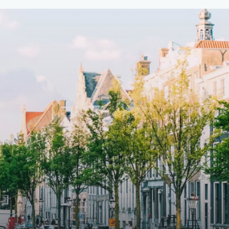
fitted
93m2, ready-to-live, contemporary
s
apartments with separate private
storage and secure bicycle parking
with an elegant lobby with an
and
elevator and green communal
ayered
spaces.The building incorporates
ue
solar panels to generate energy
supply. The windows have solar
shed,
control glazing, and the apartments
have climate control driven by a
ate
thermal energy storage system.
rking
Underfloor heating and cooling
contribute to a healthy indoor
environment. The atriums' seasonal
tes
green walls provide natural summer
gy
cooling, improved air quality and
r
acoustics, and are specially
tments
designed to attract native birds and