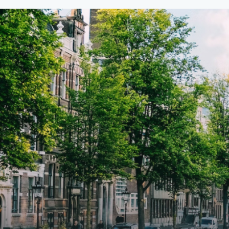
van €107,50 per maand is dit een
van €
geweldige kans voor professionals
gewel
die op zoek zijn naar een woning die
die o
direct beschikbaar is vanaf 1 april
direc
2026. Bij binnenkomst word je
2026. Bij binnenkomst word j
verwelkomd in een ruime
verwe
woonkamer met open keuken,
woonk
samen goed voor 44 m² aan
samen
leefruimte. De lichte woonkamer
leefr
biedt genoeg ruimte voor een
biedt
gezellige zithoek én een stijlvolle
gezell
eethoek. De keuken is van alle
eetho
gemakken voorzien, perfect voor het
gemak
bereiden van heerlijke maaltijden.
berei
Vanuit de woonkamer stap je zo het
Vanui
balkon op, waar je kunt genieten
balko
van een prachtig uitzicht en een
van e
moment van rust. De woning
momen