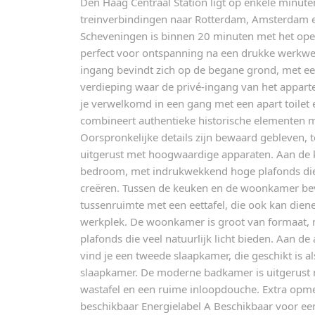
Den Haag Centraal Station ligt op enkele minute
treinverbindingen naar Rotterdam, Amsterdam e
Scheveningen is binnen 20 minuten met het ope
perfect voor ontspanning na een drukke werkwe
ingang bevindt zich op de begane grond, met een
verdieping waar de privé-ingang van het appart
je verwelkomd in een gang met een apart toilet
combineert authentieke historische elementen 
Oorspronkelijke details zijn bewaard gebleven, t
uitgerust met hoogwaardige apparaten. Aan de 
bedroom, met indrukwekkend hoge plafonds die 
creëren. Tussen de keuken en de woonkamer be
tussenruimte met een eettafel, die ook kan dien
werkplek. De woonkamer is groot van formaat,
plafonds die veel natuurlijk licht bieden. Aan d
vind je een tweede slaapkamer, die geschikt is al
slaapkamer. De moderne badkamer is uitgerust 
wastafel en een ruime inloopdouche. Extra opm
beschikbaar Energielabel A Beschikbaar voor e