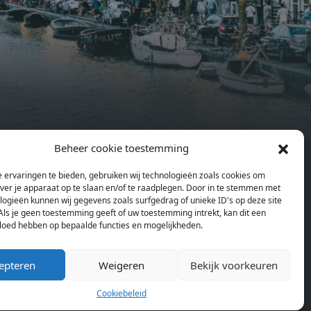
 a
butterflies.The bright residence
.
features an efficient and functional
g
open floor plan, a unique custom
kitchen, a bathroom and fitted
sonal
wardrobes. High-grade finishes
summer
include oak flooring (with floor
and
heating), modular led lighting,
exquisitely tailored wall panels and
ds and
floor-to-ceiling windows with
Beheer cookie toestemming
rices
layered treatments.Notice:
en
Pagina’s
ould
Displayed prices and data are not
Home
 ervaringen te bieden, gebruiken wij technologieën zoals cookies om
se
final, and should be used for
over je apparaat op te slaan en/of te raadplegen. Door in te stemmen met
Blog
or
informative purpose only. They are
logieën kunnen wij gegevens zoals surfgedrag of unieke ID's op deze site
Over ons
Als je geen toestemming geeft of uw toestemming intrekt, kan dit een
lding
not contractual or binding. Energy
Cookiebeleid (EU)
vloed hebben op bepaalde functies en mogelijkheden.
lly
pass This building is not subject to
rdam,
EnEV. - Flatscreen TV - Hairdryer -
epteren
Weigeren
Bekijk voorkeuren
neken
Heating - Towels and sheets - Iron -
n.
Hygiene utensils - Washing machine
Cookiebeleid
km
- Oven - Microwave - Refrigerator -