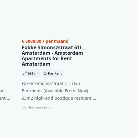
€ 6000.00 / per maand
Fokke Simonszstraat 61L,
Amsterdam - Amsterdam
Apartments for Rent
Amsterdam
991 m²
For Rent
Fokke Simonszstraat L | Two
om:
Bedrooms (Available From: Now)
ntial
93m2 high-end boutique residential
n
complex in De Pijp feautring an
via Huurportaal.nl
ccesss
open floor plan and elevator acesss
ght
with open living space A high-end
d
boutique residential complex in the
cial
Weteringbuurt. The fully furnished,