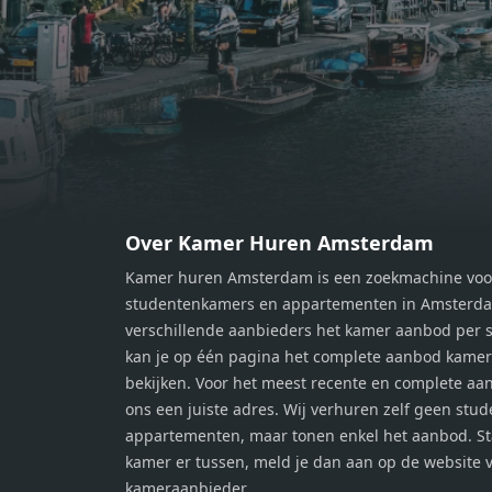
beschikt over twee comfortabele
besch
slaapkamers van respectievelijk 12,1
slaap
m² en 8 m². Beide kamers bieden tal
m² en
van mogelijkheden, zoals een fijne
van m
werkplek, een logeerkamer of een
werkp
persoonlijke slaapkamer. De
perso
moderne badkamer is voorzien van
moder
een douche en wastafel, en er is een
een d
apart toilet - ideaal voor extra
apart 
gemak en privacy. Gelegen in een
gemak
Over Kamer Huren Amsterdam
rustige, groene omgeving in
rusti
Kamer huren Amsterdam is een zoekmachine voo
Zaandam, bevindt de woning zich
Zaand
studentenkamers en appartementen in Amsterdam
op een perfecte locatie. Winkels,
op ee
verschillende aanbieders het kamer aanbod per s
openbaar vervoer en uitvalswegen
openb
kan je op één pagina het complete aanbod kame
naar Amsterdam zijn allemaal
naar 
bekijken. Voor het meest recente en complete aan
binnen handbereik. Bovendien
binne
ons een juiste adres. Wij verhuren zelf geen stu
geniet je hier van de unieke
genie
appartementen, maar tonen enkel het aanbod. S
combinatie van stedelijke
combi
kamer er tussen, meld je dan aan op de website 
voorzieningen en de ontspanning
voorz
kameraanbieder.