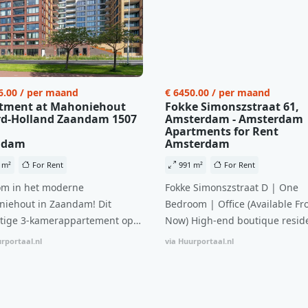
6.00 / per maand
€ 6450.00 / per maand
tment at Mahoniehout
Fokke Simonszstraat 61,
d-Holland Zaandam 1507
Amsterdam - Amsterdam
Apartments for Rent
ndam
Amsterdam
 m²
For Rent
991 m²
For Rent
m in het moderne
Fokke Simonszstraat D | One
iehout in Zaandam! Dit
Bedroom | Office (Available Fr
tige 3-kamerappartement op
Now) High-end boutique reside
 verdieping biedt een ideale
complex in De Pijp feautring a
rportaal.nl
via Huurportaal.nl
natie van comfort, stijl en een
open floor plan and elevator a
ale locatie. Met een huurprijs
with open living space The bri
1.576 per maand (inclusief
residence features efficient an
en bijkomende servicekosten
functional open floor plan, spe