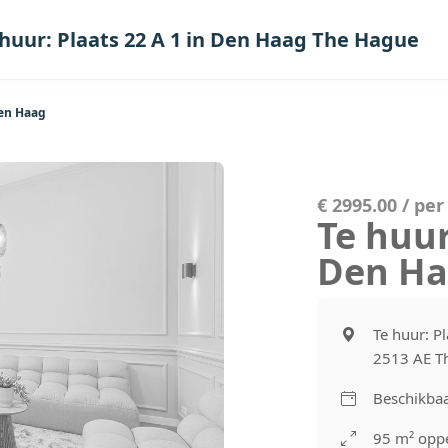
 huur: Plaats 22 A 1 in Den Haag The Hague
Den Haag
€ 2995.00 / pe
Te huur
Den Ha
Te huur: P
2513 AE T
Beschikbaa
95 m² oppe