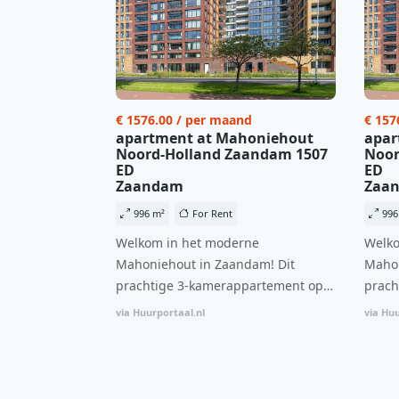
€ 1576.00 / per maand
€ 157
apartment at Mahoniehout
apar
Noord-Holland Zaandam 1507
Noor
ED
ED
Zaandam
Zaa
996 m²
For Rent
996
Welkom in het moderne
Welko
Mahoniehout in Zaandam! Dit
Mahon
prachtige 3-kamerappartement op
prach
de 6e verdieping biedt een ideale
de 6e
via Huurportaal.nl
via Huu
combinatie van comfort, stijl en een
combi
centrale locatie. Met een huurprijs
centr
van €1.576 per maand (inclusief
van €
BTW) en bijkomende servicekosten
BTW) 