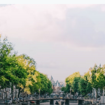
107,50 per maand is dit een
custom kitchen, bathroom and 
dige kans voor professionals
wardrobes. High-grade finishe
p zoek zijn naar een woning die
include oak flooring (with floor
t beschikbaar is vanaf 1 april
heating), modular led lighting,
e
exquisite tailored wall panels 
lkomd in een ruime
floor to ceiling windows with l
amer met open keuken,
treatments.A high-end boutiq
 goed voor 44 m² aan
residential complex in the
uimte. De lichte woonkamer
Weteringbuurt. The fully furni
 genoeg ruimte voor een
ready-to-live, contemporary
ige zithoek én een stijlvolle
apartments with separate priv
ek. De keuken is van alle
storage and secure bicycle pa
ken voorzien, perfect voor het
with an elegant lobby with an
den van heerlijke maaltijden.
elevator and green communal
t de woonkamer stap je zo het
spaces.The building incorpora
n op, waar je kunt genieten
solar panels to generate ener
en prachtig uitzicht en een
supply. The windows have sola
t van rust. De woning
control glazing, and the apar