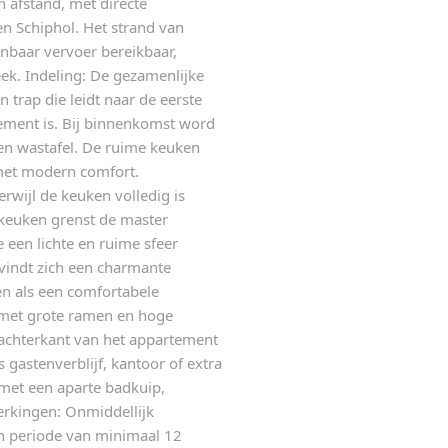
n afstand, met directe
n Schiphol. Het strand van
nbaar vervoer bereikbaar,
ek. Indeling: De gezamenlijke
 trap die leidt naar de eerste
ement is. Bij binnenkomst word
 en wastafel. De ruime keuken
met modern comfort.
erwijl de keuken volledig is
keuken grenst de master
een lichte en ruime sfeer
vindt zich een charmante
en als een comfortabele
 met grote ramen en hoge
e achterkant van het appartement
s gastenverblijf, kantoor of extra
met een aparte badkuip,
erkingen: Onmiddellijk
en periode van minimaal 12