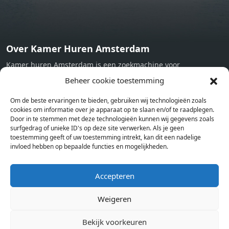
Over Kamer Huren Amsterdam
Kamer huren Amsterdam is een zoekmachine voor
studentenkamers en appartementen in Amsterdam. Wij halen
Beheer cookie toestemming
bij verschillende aanbieders het kamer aanbod per stad op.
Om de beste ervaringen te bieden, gebruiken wij technologieën zoals
Hierdoor kan je op één pagina het complete aanbod kamers in
cookies om informatie over je apparaat op te slaan en/of te raadplegen.
Amsterdam bekijken. Voor het meest recente en complete
Door in te stemmen met deze technologieën kunnen wij gegevens zoals
aanbod ben je bij ons een juiste adres. Wij verhuren zelf geen
surfgedrag of unieke ID's op deze site verwerken. Als je geen
toestemming geeft of uw toestemming intrekt, kan dit een nadelige
studentenkamers of appartementen, maar tonen enkel het
invloed hebben op bepaalde functies en mogelijkheden.
aanbod. Staat jouw nieuwe kamer er tussen, meld je dan aan
op de website van de kameraanbieder.
Accepteren
Weigeren
Kamers in andere steden
Kamer huren in Amsterdam
Bekijk voorkeuren