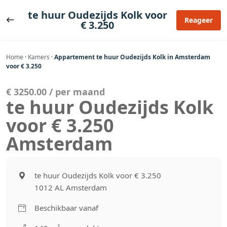
Ga
te huur Oudezijds Kolk voor
naar
Reageer
€ 3.250
de
inhoud
Home
·
Kamers
·
Appartement te huur Oudezijds Kolk in Amsterdam
voor € 3.250
€ 3250.00 / per maand
te huur Oudezijds Kolk
voor € 3.250
Amsterdam
te huur Oudezijds Kolk voor € 3.250
1012 AL Amsterdam
Beschikbaar vanaf