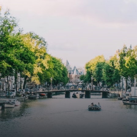
atriums' seasonal green walls provide natural summer
cooling, improved air quality and acoustics, and are
specially designed to attract native birds and
butterflies.The bright residence features an efficient and
functional open floor plan, a unique custom kitchen, a
bathroom and fitted wardrobes. High-grade finishes
include oak flooring (with floor heating), modular led
lighting, exquisitely tailored wall panels and floor-to-
ceiling windows with layered treatments.Notice:
Displayed prices and data are not final, and should be
used for informative purpose only. They are not
contractual or binding. Energy pass This building is not
subject to EnEV. - Flatscreen TV - Hairdryer - Heating -
Towels and sheets - Iron - Hygiene utensils - Washing
machine - Oven - Microwave - Refrigerator - Internet -
Working desk Homelike Code: UBK-396713 Available From:
Now