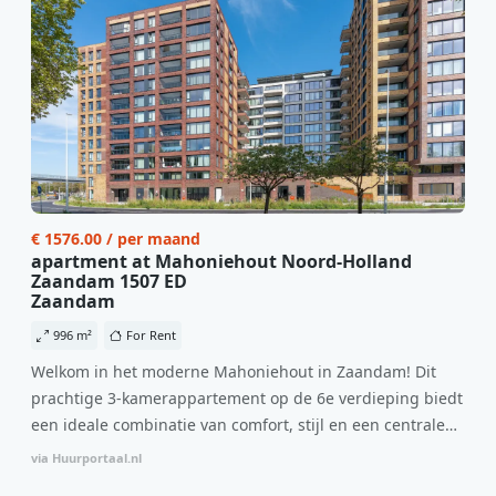
€ 1576.00 / per maand
apartment at Mahoniehout Noord-Holland
Zaandam 1507 ED
Zaandam
996 m²
For Rent
Welkom in het moderne Mahoniehout in Zaandam! Dit
prachtige 3-kamerappartement op de 6e verdieping biedt
een ideale combinatie van comfort, stijl en een centrale
locatie. Met een huurprijs van €1.576 per maand
via Huurportaal.nl
(inclusief BTW) en bijkomende servicekosten van €107,50