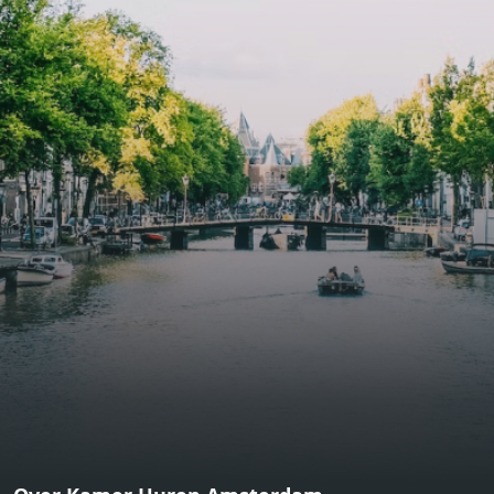
functional open floor plan, a unique custom kitchen, a
bathroom and fitted wardrobes. High-grade finishes
include oak flooring (with floor heating), modular led
lighting, exquisitely tailored wall panels and floor-to-
ceiling windows with layered treatments.Notice:
Displayed prices and data are not final, and should be
used for informative purpose only. They are not
contractual or binding. Energy pass This building is not
subject to EnEV. - Flatscreen TV - Hairdryer - Heating -
Towels and sheets - Iron - Hygiene utensils - Washing
machine - Oven - Microwave - Refrigerator - Internet -
Working desk Homelike Code: UBK-396713 Available From:
Now