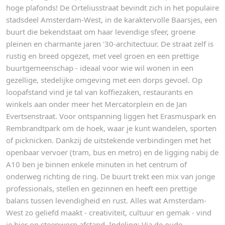
hoge plafonds! De Orteliusstraat bevindt zich in het populaire
stadsdeel Amsterdam-West, in de karaktervolle Baarsjes, een
buurt die bekendstaat om haar levendige sfeer, groene
pleinen en charmante jaren '30-architectuur. De straat zelf is
rustig en breed opgezet, met veel groen en een prettige
buurtgemeenschap - ideaal voor wie wil wonen in een
gezellige, stedelijke omgeving met een dorps gevoel. Op
loopafstand vind je tal van koffiezaken, restaurants en
winkels aan onder meer het Mercatorplein en de Jan
Evertsenstraat. Voor ontspanning liggen het Erasmuspark en
Rembrandtpark om de hoek, waar je kunt wandelen, sporten
of picknicken. Dankzij de uitstekende verbindingen met het
openbaar vervoer (tram, bus en metro) en de ligging nabij de
A10 ben je binnen enkele minuten in het centrum of
onderweg richting de ring. De buurt trekt een mix van jonge
professionals, stellen en gezinnen en heeft een prettige
balans tussen levendigheid en rust. Alles wat Amsterdam-
West zo geliefd maakt - creativiteit, cultuur en gemak - vind
je hier op steenworp afstand. Indeling: Via de oude