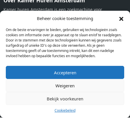
Over Kamer Huren Amsterdam
Kamer huren Amsterdam is een zoekmachine voor
studentenkamers en appartementen in Amsterdam. Wij halen
Beheer cookie toestemming
bij verschillende aanbieders het kamer aanbod per stad op.
Om de beste ervaringen te bieden, gebruiken wij technologieën zoals
Hierdoor kan je op één pagina het complete aanbod kamers in
cookies om informatie over je apparaat op te slaan en/of te raadplegen.
Amsterdam bekijken. Voor het meest recente en complete
Door in te stemmen met deze technologieën kunnen wij gegevens zoals
aanbod ben je bij ons een juiste adres. Wij verhuren zelf geen
surfgedrag of unieke ID's op deze site verwerken. Als je geen
toestemming geeft of uw toestemming intrekt, kan dit een nadelige
studentenkamers of appartementen, maar tonen enkel het
invloed hebben op bepaalde functies en mogelijkheden.
aanbod. Staat jouw nieuwe kamer er tussen, meld je dan aan
op de website van de kameraanbieder.
Accepteren
Weigeren
Kamers in andere steden
Kamer huren in Amsterdam
Bekijk voorkeuren
Cookiebeleid
Pagina’s
Home