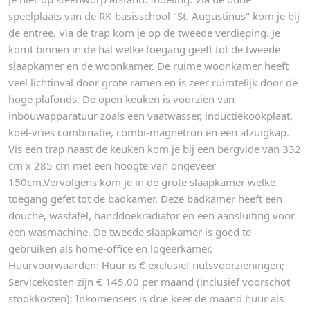
speelplaats van de RK-basisschool "St. Augustinus" kom je bij
de entree. Via de trap kom je op de tweede verdieping. Je
komt binnen in de hal welke toegang geeft tot de tweede
slaapkamer en de woonkamer. De ruime woonkamer heeft
veel lichtinval door grote ramen en is zeer ruimtelijk door de
hoge plafonds. De open keuken is voorzien van
inbouwapparatuur zoals een vaatwasser, inductiekookplaat,
koel-vries combinatie, combi-magnetron en een afzuigkap.
Vis een trap naast de keuken kom je bij een bergvide van 332
cm x 285 cm met een hoogte van ongeveer
150cm.Vervolgens kom je in de grote slaapkamer welke
toegang gefet tot de badkamer. Deze badkamer heeft een
douche, wastafel, handdoekradiator en een aansluiting voor
een wasmachine. De tweede slaapkamer is goed te
gebruiken als home-office en logeerkamer.
Huurvoorwaarden: Huur is € exclusief nutsvoorzieningen;
Servicekosten zijn € 145,00 per maand (inclusief voorschot
stookkosten); Inkomenseis is drie keer de maand huur als