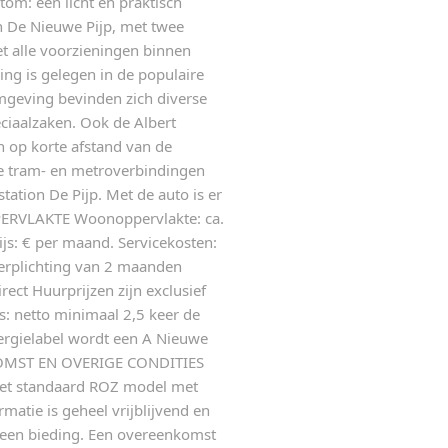
om: een licht en praktisch
n De Nieuwe Pijp, met twee
t alle voorzieningen binnen
 is gelegen in de populaire
mgeving bevinden zich diverse
eciaalzaken. Ook de Albert
n op korte afstand van de
se tram- en metroverbindingen
ation De Pijp. Met de auto is er
PPERVLAKTE Woonoppervlakte: ca.
s: € per maand. Servicekosten:
verplichting van 2 maanden
rect Huurprijzen zijn exclusief
s: netto minimaal 2,5 keer de
rgielabel wordt een A Nieuwe
OMST EN OVERIGE CONDITIES
het standaard ROZ model met
atie is geheel vrijblijvend en
n een bieding. Een overeenkomst