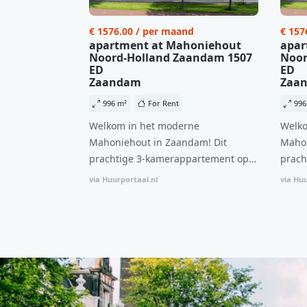
€ 1576.00 / per maand
€ 157
apartment at Mahoniehout
apar
Noord-Holland Zaandam 1507
Noor
ED
ED
Zaandam
Zaa
996 m²
For Rent
996
Welkom in het moderne
Welko
Mahoniehout in Zaandam! Dit
Mahon
prachtige 3-kamerappartement op
prach
de 6e verdieping biedt een ideale
de 6e
via Huurportaal.nl
via Huu
combinatie van comfort, stijl en een
combi
centrale locatie. Met een huurprijs
centr
van €1.576 per maand (inclusief
van €
BTW) en bijkomende servicekosten
BTW) 
van €107,50 per maand is dit een
van €
geweldige kans voor professionals
gewel
die op zoek zijn naar een woning die
die o
direct beschikbaar is vanaf 1 april
direc