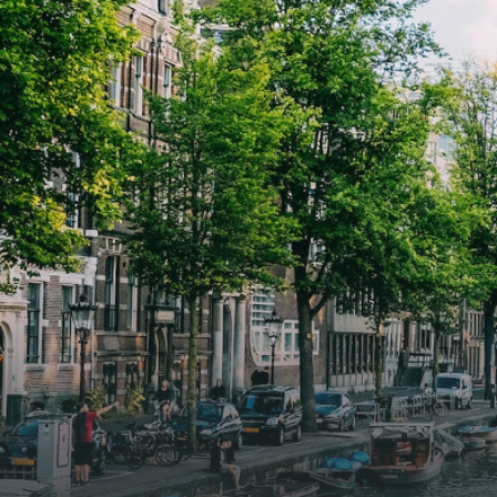
2026. Bij binnenkomst word je
2026. Bij binnenkomst word j
verwelkomd in een ruime
verwe
woonkamer met open keuken,
woonk
samen goed voor 44 m² aan
samen
leefruimte. De lichte woonkamer
leefr
biedt genoeg ruimte voor een
biedt
gezellige zithoek én een stijlvolle
gezell
eethoek. De keuken is van alle
eetho
gemakken voorzien, perfect voor het
gemak
bereiden van heerlijke maaltijden.
berei
Vanuit de woonkamer stap je zo het
Vanui
balkon op, waar je kunt genieten
balko
van een prachtig uitzicht en een
van e
moment van rust. De woning
momen
beschikt over twee comfortabele
besch
slaapkamers van respectievelijk 12,1
slaap
m² en 8 m². Beide kamers bieden tal
m² en
van mogelijkheden, zoals een fijne
van m