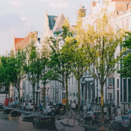
and
elevator and green communal
ayered
spaces.The building incorporates
ue
solar panels to generate energy
supply. The windows have solar
shed,
control glazing, and the apartments
have climate control driven by a
ate
thermal energy storage system.
rking
Underfloor heating and cooling
contribute to a healthy indoor
environment. The atriums' seasonal
tes
green walls provide natural summer
gy
cooling, improved air quality and
r
acoustics, and are specially
tments
designed to attract native birds and
 a
butterflies.The bright residence
.
features an efficient and functional
g
open floor plan, a unique custom
kitchen, a bathroom and fitted