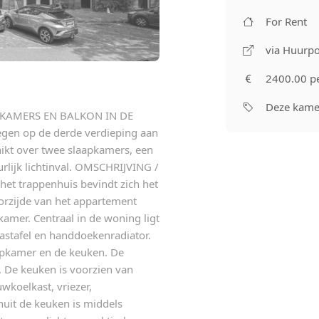
For Rent
via Huurpo
2400.00 p
Deze kamer
PKAMERS EN BALKON IN DE
gen op de derde verdieping aan
kt over twee slaapkamers, een
urlijk lichtinval. OMSCHRIJVING /
et trappenhuis bevindt zich het
orzijde van het appartement
amer. Centraal in de woning ligt
astafel en handdoekenradiator.
apkamer en de keuken. De
. De keuken is voorzien van
koelkast, vriezer,
nuit de keuken is middels