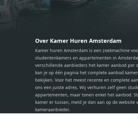
werkplek, een logeerkamer of een
werkp
persoonlijke slaapkamer. De
perso
moderne badkamer is voorzien van
moder
een douche en wastafel, en er is een
een d
apart toilet - ideaal voor extra
apart 
gemak en privacy. Gelegen in een
gemak
Over Kamer Huren Amsterdam
rustige, groene omgeving in
rusti
Kamer huren Amsterdam is een zoekmachine voo
Zaandam, bevindt de woning zich
Zaand
studentenkamers en appartementen in Amsterdam
op een perfecte locatie. Winkels,
op ee
verschillende aanbieders het kamer aanbod per s
openbaar vervoer en uitvalswegen
openb
kan je op één pagina het complete aanbod kame
naar Amsterdam zijn allemaal
naar 
bekijken. Voor het meest recente en complete aan
binnen handbereik. Bovendien
binne
ons een juiste adres. Wij verhuren zelf geen stu
geniet je hier van de unieke
genie
appartementen, maar tonen enkel het aanbod. S
combinatie van stedelijke
combi
kamer er tussen, meld je dan aan op de website 
voorzieningen en de ontspanning
voorz
kameraanbieder.
van een serene woonomgeving. Ben
van e
jij op zoek naar een stijlvol
jij op
appartement met alle gemakken van
appar
de stad binnen handbereik? Laat
de st