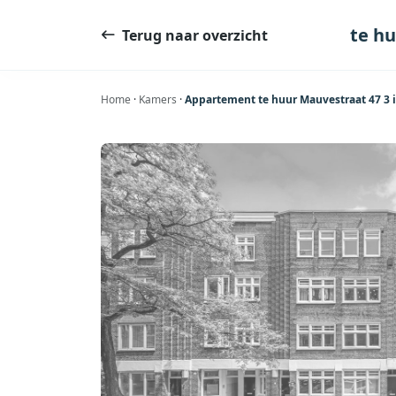
Ga
naar
te h
Terug naar overzicht
de
inhoud
Home
·
Kamers
·
Appartement te huur Mauvestraat 47 3 