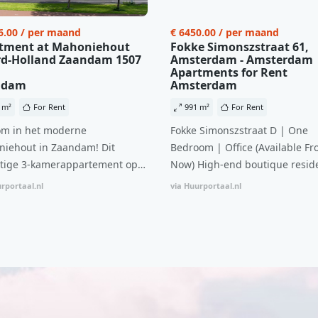
6.00 / per maand
€ 6450.00 / per maand
tment at Mahoniehout
Fokke Simonszstraat 61,
d-Holland Zaandam 1507
Amsterdam - Amsterdam
Apartments for Rent
ndam
Amsterdam
 m²
For Rent
991 m²
For Rent
m in het moderne
Fokke Simonszstraat D | One
iehout in Zaandam! Dit
Bedroom | Office (Available Fr
tige 3-kamerappartement op
Now) High-end boutique reside
 verdieping biedt een ideale
complex in De Pijp feautring a
rportaal.nl
via Huurportaal.nl
natie van comfort, stijl en een
open floor plan and elevator a
ale locatie. Met een huurprijs
with open living space The bri
1.576 per maand (inclusief
residence features efficient an
en bijkomende servicekosten
functional open floor plan, spe
107,50 per maand is dit een
custom kitchen, bathroom and 
dige kans voor professionals
wardrobes. High-grade finishe
p zoek zijn naar een woning die
include oak flooring (with floor
t beschikbaar is vanaf 1 april
heating), modular led lighting,