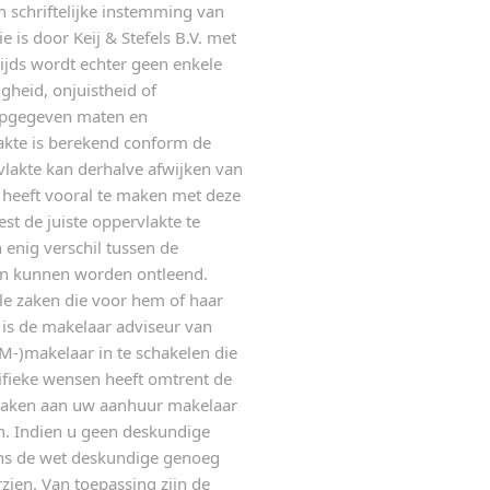
n schriftelijke instemming van
is door Keij & Stefels B.V. met
jds wordt echter geen enkele
gheid, onjuistheid of
 opgegeven maten en
lakte is berekend conform de
akte kan derhalve afwijken van
t heeft vooral te maken met deze
st de juiste oppervlakte te
enig verschil tussen de
en kunnen worden ontleend.
lle zaken die voor hem of haar
 is de makelaar adviseur van
M-)makelaar in te schakelen die
cifieke wensen heeft omtrent de
 maken aan uw aanhuur makelaar
en. Indien u geen deskundige
ens de wet deskundige genoeg
zien. Van toepassing zijn de