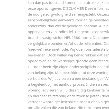
kan dan pas tot stand komen na uitdrukkelijke e
onze opdrachtgever. DISCLAIMER Deze informatie 
de nodige zorgvuldigheid samengesteld. Onzerzi
aansprakelijkheid aanvaard voor enige onvolledi
anderszins, dan wel de gevolgen daarvan. Alle
oppervlakten zijn indicatief. De gebruiksopperv
branche vastgestelde NEN2580-norm. De oppervl
vergelijkbare panden en/of oude referenties. Di
(nieuwe) rekenmethode. Wij doen ons uiterste be
berekenen. Doch willen wij benadrukken dat aan 
opgegeven en de werkelijke grootte geen recht
Huurder heeft zijn eigen onderzoekplicht naar a
van belang zijn. Met betrekking tot deze woning
verhuurder. Wij adviseren u een deskundige (NV
u begeleidt bij het aanhuurproces. Indien u spe
woning, adviseren wij u deze tijdig kenbaar te
en hiernaar zelfstandig onderzoek te (laten) do
vertegenwoordiger inschakelt, acht u zich volg
om alle zaken die van belang zijn te kunnen over