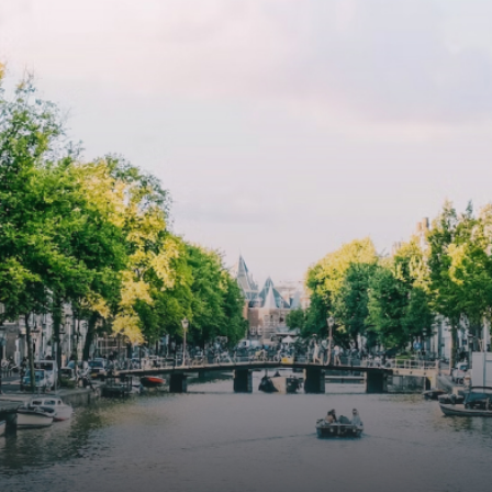
e
exquisite tailored wall panels 
lkomd in een ruime
floor to ceiling windows with l
amer met open keuken,
treatments.A high-end boutiq
 goed voor 44 m² aan
residential complex in the
uimte. De lichte woonkamer
Weteringbuurt. The fully furni
 genoeg ruimte voor een
ready-to-live, contemporary
ige zithoek én een stijlvolle
apartments with separate priv
ek. De keuken is van alle
storage and secure bicycle pa
ken voorzien, perfect voor het
with an elegant lobby with an
den van heerlijke maaltijden.
elevator and green communal
t de woonkamer stap je zo het
spaces.The building incorpora
n op, waar je kunt genieten
solar panels to generate ener
en prachtig uitzicht en een
supply. The windows have sola
t van rust. De woning
control glazing, and the apar
ikt over twee comfortabele
have climate control driven by
kamers van respectievelijk 12,1
thermal energy storage system
 8 m². Beide kamers bieden tal
Underfloor heating and coolin
ogelijkheden, zoals een fijne
contribute to a healthy indoor