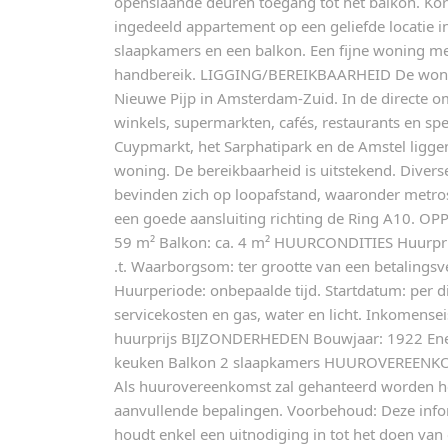
openslaande deuren toegang tot het balkon. Kort
ingedeeld appartement op een geliefde locatie i
slaapkamers en een balkon. Een fijne woning me
handbereik. LIGGING/BEREIKBAARHEID De woning
Nieuwe Pijp in Amsterdam-Zuid. In de directe o
winkels, supermarkten, cafés, restaurants en sp
Cuypmarkt, het Sarphatipark en de Amstel ligge
woning. De bereikbaarheid is uitstekend. Diver
bevinden zich op loopafstand, waaronder metrost
een goede aansluiting richting de Ring A10. O
59 m² Balkon: ca. 4 m² HUURCONDITIES Huurprij
.t. Waarborgsom: ter grootte van een betalings
Huurperiode: onbepaalde tijd. Startdatum: per di
servicekosten en gas, water en licht. Inkomensei
huurprijs BIJZONDERHEDEN Bouwjaar: 1922 Ene
keuken Balkon 2 slaapkamers HUUROVEREENK
Als huurovereenkomst zal gehanteerd worden 
aanvullende bepalingen. Voorbehoud: Deze inform
houdt enkel een uitnodiging in tot het doen va