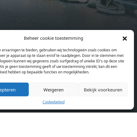
sonal
wardrobes. High-grade finishes
summer
include oak flooring (with floor
and
heating), modular led lighting,
exquisitely tailored wall panels and
ds and
floor-to-ceiling windows with
Beheer cookie toestemming
rices
layered treatments.Notice:
en
Pagina’s
ould
Displayed prices and data are not
 ervaringen te bieden, gebruiken wij technologieën zoals cookies om
Home
se
final, and should be used for
over je apparaat op te slaan en/of te raadplegen. Door in te stemmen met
Blog
or
informative purpose only. They are
logieën kunnen wij gegevens zoals surfgedrag of unieke ID's op deze site
Over ons
Als je geen toestemming geeft of uw toestemming intrekt, kan dit een
lding
not contractual or binding. Energy
vloed hebben op bepaalde functies en mogelijkheden.
Cookiebeleid (EU)
lly
pass This building is not subject to
rdam,
EnEV. - Flatscreen TV - Hairdryer -
epteren
Weigeren
Bekijk voorkeuren
neken
Heating - Towels and sheets - Iron -
n.
Hygiene utensils - Washing machine
Cookiebeleid
km
- Oven - Microwave - Refrigerator -
allet
Internet - Working desk Homelike
Code: UBK-396713 Available From:
 TV -
Now
ron -