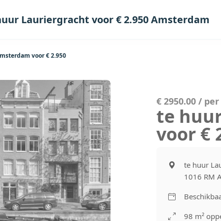
huur Lauriergracht voor € 2.950 Amsterdam
Amsterdam voor € 2.950
€ 2950.00 / pe
te huur
voor €
te huur La
1016 RM 
Beschikbaa
98 m² oppe