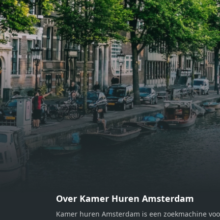
eethoek. De keuken is van alle
eetho
gemakken voorzien, perfect voor het
gemak
bereiden van heerlijke maaltijden.
berei
Vanuit de woonkamer stap je zo het
Vanui
balkon op, waar je kunt genieten
balko
van een prachtig uitzicht en een
van e
moment van rust. De woning
momen
beschikt over twee comfortabele
besch
slaapkamers van respectievelijk 12,1
slaap
m² en 8 m². Beide kamers bieden tal
m² en
van mogelijkheden, zoals een fijne
van m
werkplek, een logeerkamer of een
werkp
persoonlijke slaapkamer. De
perso
moderne badkamer is voorzien van
moder
een douche en wastafel, en er is een
een d
apart toilet - ideaal voor extra
apart 
gemak en privacy. Gelegen in een
gemak
Over Kamer Huren Amsterdam
rustige, groene omgeving in
rusti
Kamer huren Amsterdam is een zoekmachine voo
Zaandam, bevindt de woning zich
Zaand