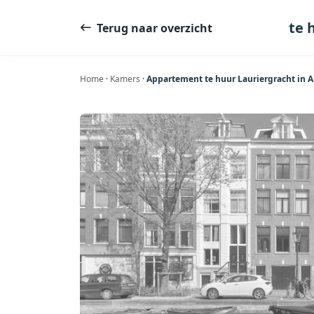
Ga
naar
te 
Terug naar overzicht
de
inhoud
Home
·
Kamers
·
Appartement te huur Lauriergracht in 