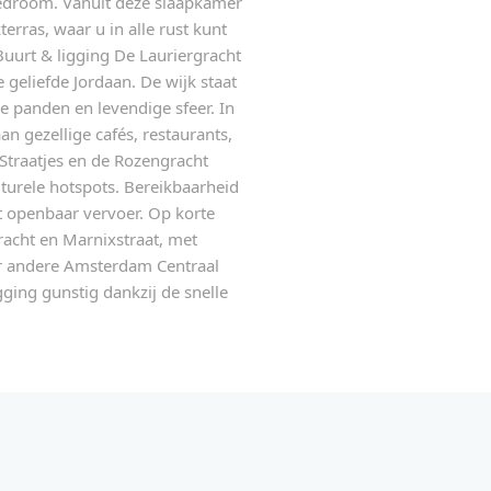
bedroom. Vanuit deze slaapkamer
erras, waar u in alle rust kunt
Buurt & ligging De Lauriergracht
 geliefde Jordaan. De wijk staat
e panden en levendige sfeer. In
n gezellige cafés, restaurants,
Straatjes en de Rozengracht
lturele hotspots. Bereikbaarheid
t openbaar vervoer. Op korte
racht en Marnixstraat, met
er andere Amsterdam Centraal
gging gunstig dankzij de snelle