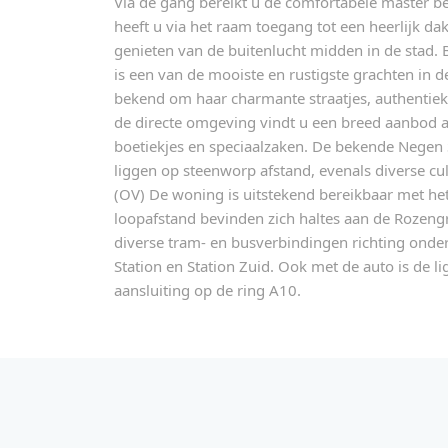
Via de gang bereikt u de comfortabele master 
heeft u via het raam toegang tot een heerlijk dakt
genieten van de buitenlucht midden in de stad. 
is een van de mooiste en rustigste grachten in de
bekend om haar charmante straatjes, authentiek
de directe omgeving vindt u een breed aanbod aa
boetiekjes en speciaalzaken. De bekende Negen 
liggen op steenworp afstand, evenals diverse cu
(OV) De woning is uitstekend bereikbaar met he
loopafstand bevinden zich haltes aan de Rozeng
diverse tram- en busverbindingen richting ond
Station en Station Zuid. Ook met de auto is de li
aansluiting op de ring A10.