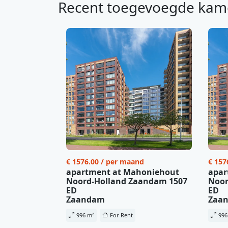
Recent toegevoegde kam
€ 1576.00 / per maand
€ 157
apartment at Mahoniehout
apar
Noord-Holland Zaandam 1507
Noor
ED
ED
Zaandam
Zaa
996 m²
For Rent
996