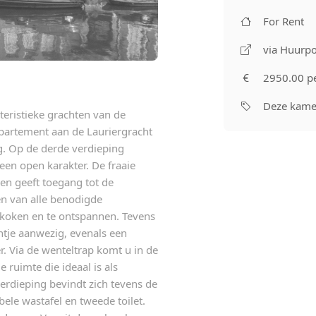
For Rent
via Huurpo
2950.00 p
Deze kamer
eristieke grachten van de
partement aan de Lauriergracht
g. Op de derde verdieping
een open karakter. De fraaie
en geeft toegang tot de
n van alle benodigde
 koken en te ontspannen. Tevens
intje aanwezig, evenals een
. Via de wenteltrap komt u in de
 ruimte die ideaal is als
erdieping bevindt zich tevens de
le wastafel en tweede toilet.