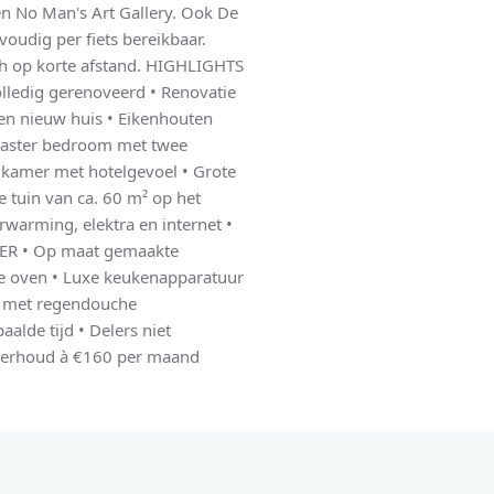
n No Man's Art Gallery. Ook De
oudig per fiets bereikbaar.
h op korte afstand. HIGHLIGHTS
olledig gerenoveerd • Renovatie
t een nieuw huis • Eikenhouten
Master bedroom met twee
kamer met hotelgevoel • Grote
e tuin van ca. 60 m² op het
rwarming, elektra en internet •
ER • Op maat gemaakte
e oven • Luxe keukenapparatuur
e met regendouche
de tijd • Delers niet
derhoud à €160 per maand