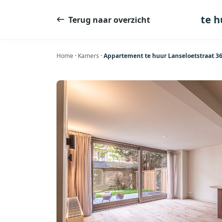
Ga
naar
te h
Terug naar overzicht
de
inhoud
Home
·
Kamers
·
Appartement te huur Lanseloetstraat 36