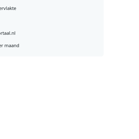
rvlakte
rtaal.nl
er maand