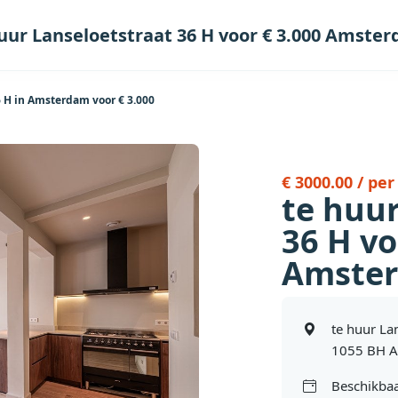
uur Lanseloetstraat 36 H voor € 3.000 Amste
 H in Amsterdam voor € 3.000
€ 3000.00 / pe
te huur
36 H vo
Amste
te huur La
1055 BH 
Beschikbaa