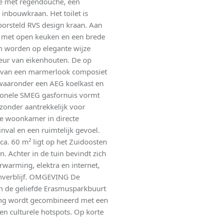
e met regendouche, een
nbouwkraan. Het toilet is
borsteld RVS design kraan. Aan
r met open keuken en een brede
n worden op elegante wijze
eur van eikenhouten. De op
 van een marmerlook composiet
waaronder een AEG koelkast en
sionele SMEG gasfornuis vormt
zonder aantrekkelijk voor
de woonkamer in directe
inval en een ruimtelijk gevoel.
a. 60 m² ligt op het Zuidoosten
. Achter in de tuin bevindt zich
rwarming, elektra en internet,
tenverblijf. OMGEVING De
 in de geliefde Erasmusparkbuurt
ing wordt gecombineerd met een
 en culturele hotspots. Op korte