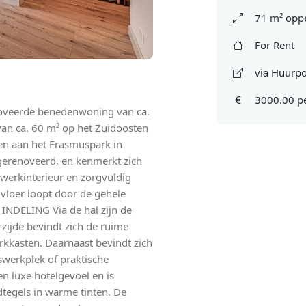
71 m² oppe
For Rent
via Huurpo
3000.00 p
noveerde benedenwoning van ca.
an ca. 60 m² op het Zuidoosten
gen aan het Erasmuspark in
gerenoveerd, en kenmerkt zich
werkinterieur en zorgvuldig
 vloer loopt door de gehele
 INDELING Via de hal zijn de
rzijde bevindt zich de ruime
kasten. Daarnaast bevindt zich
iswerkplek of praktische
n luxe hotelgevoel en is
egels in warme tinten. De