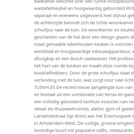
badkamer beschikt over een ruime inloopdouch
wastafelmeubel en hoogwaardig geborsteld RVS i
separaat en eveneens uitgevoerd met stijlvol ge
de achterzijde bevindt zich de lichte woonkame
schuifpui naar de tuin. De woonkamer en keuke
gescheiden van de hal door een design glazen d
maat gemaakte eikenhouten keuken is voorzien
werkblad en hoogwaardige inbouwapparatuur, 
afzuigkap en een Bosch vaatwasser. Het profes
het hart van de keuken en maakt deze ruimte bij
kookliefhebbers. Door de grote schuifpui staat 
verbinding met de tuin, wat zorgt voor veel licht
TUINHUIS De recent nieuw aangelegde tuin van c
en bestaat uit een combinatie van terras en gazon
een volledig geïsoleerd tuinhuis voorzien van ve
ideaal als thuiswerkruimte, atelier, gym of gas
Lanseloetstraat ligt direct aan het Erasmuspark
in Amsterdam-West. De rustige, groene omgev
levendige buurt vol populaire cafés, restaurants