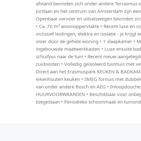
afstand bevinden zich onder andere Terrasmus e
Jordaan en het centrum van Amsterdam zijn eenv
Openbaar vervoer en uitvalswegen bevinden zic
• Ca. 70 m² woonoppervlakte • Recent luxe en v
inclusief leidingen, elektra en isolatie - je krijg
vloer door de gehele woning • 1 slaapkamer • 
ingebouwde maatwerkkasten • Luxe ensuite bad
schuifpui naar de tuin • Recent nieuw aangelegd
zuidoosten • Volledig geïsoleerd tuinhuis met ve
Direct aan het Erasmuspark KEUKEN & BADKAM
eikenhouten keuken • SMEG fornuis met dubbel
van onder andere Bosch en AEG • Inloopdouch
HUURVOORWAARDEN • Beschikbaar voor onbepaal
toegestaan • Periodieke schoonmaak en tuinon