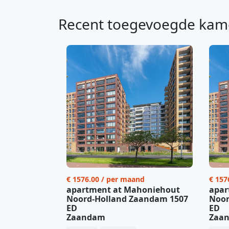
Recent toegevoegde kam
€ 1576.00 / per maand
€ 157
apartment at Mahoniehout
apar
Noord-Holland Zaandam 1507
Noor
ED
ED
Zaandam
Zaa