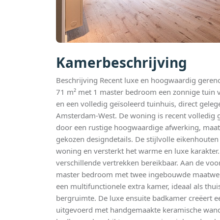
Kamerbeschrijving
Beschrijving Recent luxe en hoogwaardig gere
71 m² met 1 master bedroom een zonnige tuin v
en een volledig geïsoleerd tuinhuis, direct gele
Amsterdam-West. De woning is recent volledig 
door een rustige hoogwaardige afwerking, maat
gekozen designdetails. De stijlvolle eikenhouten
woning en versterkt het warme en luxe karakter.
verschillende vertrekken bereikbaar. Aan de voo
master bedroom met twee ingebouwde maatwerk
een multifunctionele extra kamer, ideaal als thu
bergruimte. De luxe ensuite badkamer creëert ee
uitgevoerd met handgemaakte keramische wandt