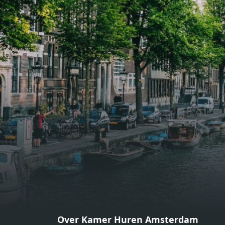
biedt genoeg ruimte voor een
biedt
gezellige zithoek én een stijlvolle
gezell
eethoek. De keuken is van alle
eetho
gemakken voorzien, perfect voor het
gemak
bereiden van heerlijke maaltijden.
berei
Vanuit de woonkamer stap je zo het
Vanui
balkon op, waar je kunt genieten
balko
van een prachtig uitzicht en een
van e
moment van rust. De woning
momen
beschikt over twee comfortabele
besch
slaapkamers van respectievelijk 12,1
slaap
m² en 8 m². Beide kamers bieden tal
m² en
van mogelijkheden, zoals een fijne
van m
werkplek, een logeerkamer of een
werkp
persoonlijke slaapkamer. De
perso
moderne badkamer is voorzien van
moder
een douche en wastafel, en er is een
een d
apart toilet - ideaal voor extra
apart 
gemak en privacy. Gelegen in een
gemak
Over Kamer Huren Amsterdam