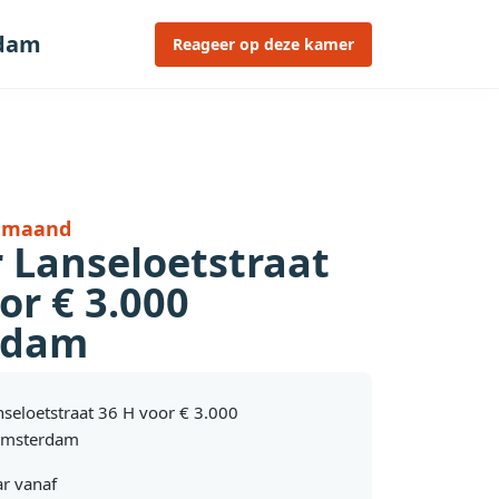
rdam
Reageer op deze kamer
r maand
 Lanseloetstraat
or € 3.000
rdam
nseloetstraat 36 H voor € 3.000
Amsterdam
r vanaf