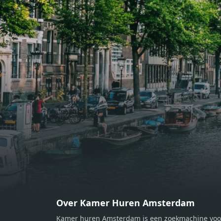
eethoek. De keuken is van alle
eetho
gemakken voorzien, perfect voor het
gemak
bereiden van heerlijke maaltijden.
berei
Vanuit de woonkamer stap je zo het
Vanui
balkon op, waar je kunt genieten
balko
van een prachtig uitzicht en een
van e
moment van rust. De woning
momen
beschikt over twee comfortabele
besch
slaapkamers van respectievelijk 12,1
slaap
m² en 8 m². Beide kamers bieden tal
m² en
van mogelijkheden, zoals een fijne
van m
werkplek, een logeerkamer of een
werkp
persoonlijke slaapkamer. De
perso
moderne badkamer is voorzien van
moder
een douche en wastafel, en er is een
een d
apart toilet - ideaal voor extra
apart 
gemak en privacy. Gelegen in een
gemak
Over Kamer Huren Amsterdam
rustige, groene omgeving in
rusti
Kamer huren Amsterdam is een zoekmachine voo