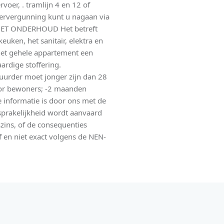
oer, . tramlijn 4 en 12 of
keervergunning kunt u nagaan via
 HET ONDERHOUD Het betreft
euken, het sanitair, elektra en
n het gehele appartement een
rdige stoffering.
uurder moet jonger zijn dan 28
voor bewoners; -2 maanden
 informatie is door ons met de
prakelijkheid wordt aanvaard
szins, of de consequenties
f en niet exact volgens de NEN-