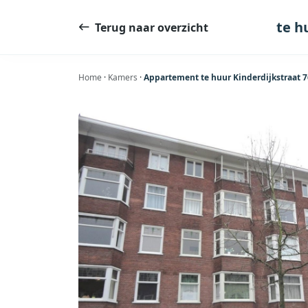
Ga
naar
te h
Terug naar overzicht
de
inhoud
Home
·
Kamers
·
Appartement te huur Kinderdijkstraat 7