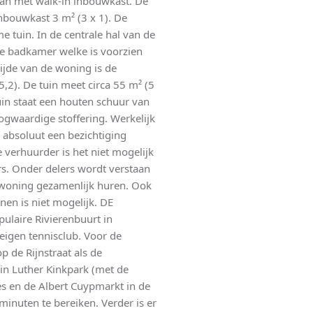
aan met walk-in inbouwkast. De
nbouwkast 3 m² (3 x 1). De
 tuin. In de centrale hal van de
ne badkamer welke is voorzien
ijde van de woning is de
2). De tuin meet circa 55 m² (5
uin staat een houten schuur van
ogwaardige stoffering. Werkelijk
absoluut een bezichtiging
verhuurder is het niet mogelijk
rs. Onder delers wordt verstaan
 woning gezamenlijk huren. Ook
n is niet mogelijk. DE
pulaire Rivierenbuurt in
 eigen tennisclub. Voor de
 de Rijnstraat als de
tin Luther Kinkpark (met de
jes en de Albert Cuypmarkt in de
minuten te bereiken. Verder is er