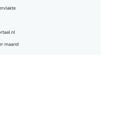
rvlakte
rtaal.nl
er maand