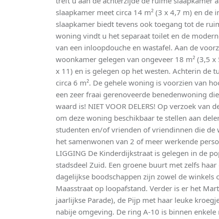
treft u aan de achterzijde de ruime slaapkamer 
slaapkamer meet circa 14 m² (3 x 4,7 m) en de i
slaapkamer biedt tevens ook toegang tot de ruime
woning vindt u het separaat toilet en de moder
van een inloopdouche en wastafel. Aan de voorz
woonkamer gelegen van ongeveer 18 m² (3,5 x 5,
x 11) en is gelegen op het westen. Achterin de t
circa 6 m². De gehele woning is voorzien van ho
een zeer fraai gerenoveerde benedenwoning die 
waard is! NIET VOOR DELERS! Op verzoek van de 
om deze woning beschikbaar te stellen aan dele
studenten en/of vrienden of vriendinnen die de
het samenwonen van 2 of meer werkende persone
LIGGING De Kinderdijkstraat is gelegen in de po
stadsdeel Zuid. Een groene buurt met zelfs haar
dagelijkse boodschappen zijn zowel de winkels op
Maasstraat op loopafstand. Verder is er het Mar
jaarlijkse Parade), de Pijp met haar leuke kroeg
nabije omgeving. De ring A-10 is binnen enkele 