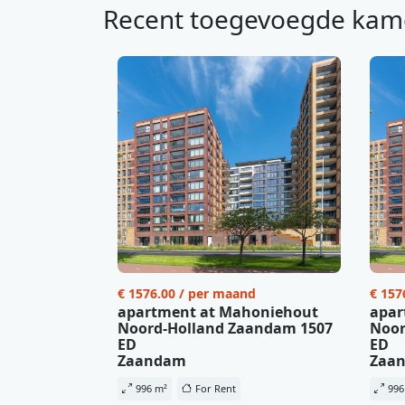
Recent toegevoegde kam
€ 1576.00 / per maand
€ 157
apartment at Mahoniehout
apar
Noord-Holland Zaandam 1507
Noor
ED
ED
Zaandam
Zaa
996 m²
For Rent
996