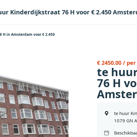
uur Kinderdijkstraat 76 H voor € 2.450 Amste
6 H in Amsterdam voor € 2.450
€ 2450.00 / pe
te huur
76 H vo
Amste
te huur Ki
1079 GN 
Beschikbaa