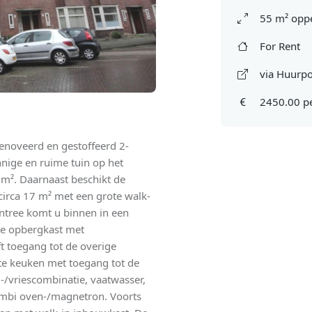
55 m² oppe
For Rent
via Huurpo
2450.00 p
noveerd en gestoffeerd 2-
nige en ruime tuin op het
6 m². Daarnaast beschikt de
irca 17 m² met een grote walk-
ntree komt u binnen in een
rte opbergkast met
t toegang tot de overige
rte keuken met toegang tot de
l-/vriescombinatie, vaatwasser,
ombi oven-/magnetron. Voorts