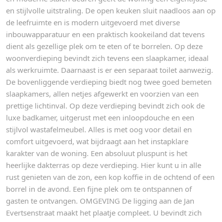
en stijlvolle uitstraling. De open keuken sluit naadloos aan op
de leefruimte en is modern uitgevoerd met diverse
inbouwapparatuur en een praktisch kookeiland dat tevens
dient als gezellige plek om te eten of te borrelen. Op deze
woonverdieping bevindt zich tevens een slaapkamer, ideaal
als werkruimte. Daarnaast is er een separaat toilet aanwezig.
De bovenliggende verdieping biedt nog twee goed bemeten
slaapkamers, allen netjes afgewerkt en voorzien van een
prettige lichtinval. Op deze verdieping bevindt zich ook de
luxe badkamer, uitgerust met een inloopdouche en een
stijlvol wastafelmeubel. Alles is met oog voor detail en
comfort uitgevoerd, wat bijdraagt aan het instapklare
karakter van de woning. Een absoluut pluspunt is het
heerlijke dakterras op deze verdieping. Hier kunt u in alle
rust genieten van de zon, een kop koffie in de ochtend of een
borrel in de avond. Een fijne plek om te ontspannen of
gasten te ontvangen. OMGEVING De ligging aan de Jan
Evertsenstraat maakt het plaatje compleet. U bevindt zich