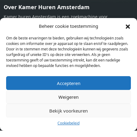
Over Kamer Huren Amsterdam
Kamer huren Amsterdam is een zoekmachine voor
studentenkamers en appartementen in Amsterdam. Wij halen
Beheer cookie toestemming
bij verschillende aanbieders het kamer aanbod per stad op.
Om de beste ervaringen te bieden, gebruiken wij technologieën zoals
Hierdoor kan je op één pagina het complete aanbod kamers in
cookies om informatie over je apparaat op te slaan en/of te raadplegen.
Amsterdam bekijken. Voor het meest recente en complete
Door in te stemmen met deze technologieën kunnen wij gegevens zoals
aanbod ben je bij ons een juiste adres. Wij verhuren zelf geen
surfgedrag of unieke ID's op deze site verwerken. Als je geen
toestemming geeft of uw toestemming intrekt, kan dit een nadelige
studentenkamers of appartementen, maar tonen enkel het
invloed hebben op bepaalde functies en mogelijkheden.
aanbod. Staat jouw nieuwe kamer er tussen, meld je dan aan
op de website van de kameraanbieder.
Accepteren
Weigeren
Kamers in andere steden
Kamer huren in Amsterdam
Bekijk voorkeuren
Cookiebeleid
Pagina’s