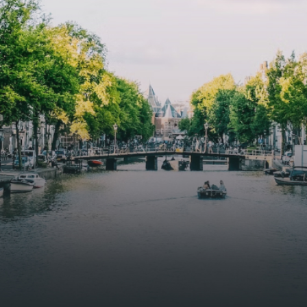
butterflies.The bright residence features an efficient and
functional open floor plan, a unique custom kitchen, a
bathroom and fitted wardrobes. High-grade finishes
include oak flooring (with floor heating), modular led
lighting, exquisitely tailored wall panels and floor-to-
ceiling windows with layered treatments.Notice:
Displayed prices and data are not final, and should be
used for informative purpose only. They are not
contractual or binding. Energy pass This building is not
subject to EnEV. - Flatscreen TV - Hairdryer - Heating -
Towels and sheets - Iron - Hygiene utensils - Washing
machine - Oven - Microwave - Refrigerator - Internet -
Working desk Homelike Code: UBK-396713 Available From:
Now