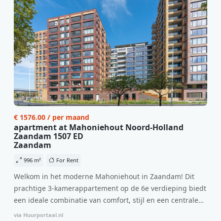
€ 1576.00 / per maand
apartment at Mahoniehout Noord-Holland
Zaandam 1507 ED
Zaandam
996 m²
For Rent
Welkom in het moderne Mahoniehout in Zaandam! Dit
prachtige 3-kamerappartement op de 6e verdieping biedt
een ideale combinatie van comfort, stijl en een centrale
locatie. Met een huurprijs van €1.576 per maand
via Huurportaal.nl