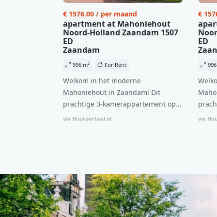
€ 1576.00 / per maand
€ 157
apartment at Mahoniehout
apar
Noord-Holland Zaandam 1507
Noor
ED
ED
Zaandam
Zaa
996 m²
For Rent
996
Welkom in het moderne
Welko
Mahoniehout in Zaandam! Dit
Mahon
prachtige 3-kamerappartement op
prach
de 6e verdieping biedt een ideale
de 6e
via Huurportaal.nl
via Huu
combinatie van comfort, stijl en een
combi
centrale locatie. Met een huurprijs
centr
van €1.576 per maand (inclusief
van €
BTW) en bijkomende servicekosten
BTW) 
van €107,50 per maand is dit een
van €
geweldige kans voor professionals
gewel
die op zoek zijn naar een woning die
die o
direct beschikbaar is vanaf 1 april
direc