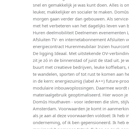
snel en gemakkelijk je was kunt doen. Alles is
leuker, makkelijker en socialer te maken. Dom
morgen gaan verder dan gebouwen. Als service-
met het verbeteren van het dagelijks leven van
Huren deelmobiliteit Deelnemen evenementen L
Afsluiten TV- en internetabonnement Afsluiten v
energiecontract Hurenmeubilair Inzien huurcont
De ligging Ideaal. Met uitstekende OV-verbindi
zit je zó in de binnenstad of juist de stad uit. J
buurt met creatieve bedrijven, leuke koffiebars,
te wandelen, sporten of tot rust te komen aan h
in de kern: energiezuinig (label A++) future-pr
modulaire inbouwoplossingen. Daarmee wordt ni
materiaalgebruik geoptimaliseerd. Hier woon je
Domūs Houthaven - voor iedereen die slim, stijl
Amsterdam. Voorwaarden Je komt in aanmerkin
als je aan al deze voorwaarden voldoet: Ik heb 
onderneming, of ik ben gepensioneerd. Ik heb e