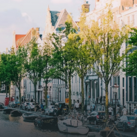
and
elevator and green communal
ayered
spaces.The building incorporates
ue
solar panels to generate energy
supply. The windows have solar
shed,
control glazing, and the apartments
have climate control driven by a
ate
thermal energy storage system.
rking
Underfloor heating and cooling
contribute to a healthy indoor
environment. The atriums' seasonal
tes
green walls provide natural summer
gy
cooling, improved air quality and
r
acoustics, and are specially
tments
designed to attract native birds and
 a
butterflies.The bright residence
.
features an efficient and functional
g
open floor plan, a unique custom
kitchen, a bathroom and fitted
sonal
wardrobes. High-grade finishes