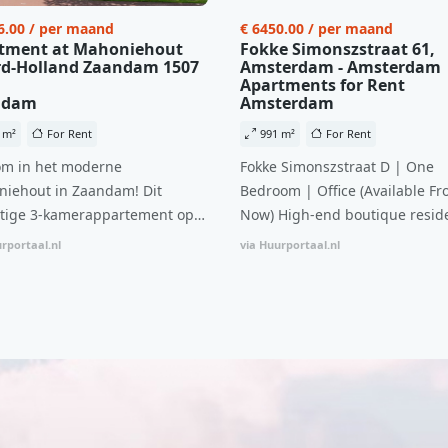
6.00 / per maand
€ 6450.00 / per maand
tment at Mahoniehout
Fokke Simonszstraat 61,
d-Holland Zaandam 1507
Amsterdam - Amsterdam
Apartments for Rent
ndam
Amsterdam
 m²
For Rent
991 m²
For Rent
m in het moderne
Fokke Simonszstraat D | One
iehout in Zaandam! Dit
Bedroom | Office (Available Fr
tige 3-kamerappartement op
Now) High-end boutique reside
 verdieping biedt een ideale
complex in De Pijp feautring a
rportaal.nl
via Huurportaal.nl
natie van comfort, stijl en een
open floor plan and elevator a
ale locatie. Met een huurprijs
with open living space The bri
1.576 per maand (inclusief
residence features efficient an
en bijkomende servicekosten
functional open floor plan, spe
107,50 per maand is dit een
custom kitchen, bathroom and 
dige kans voor professionals
wardrobes. High-grade finishe
p zoek zijn naar een woning die
include oak flooring (with floor
t beschikbaar is vanaf 1 april
heating), modular led lighting,