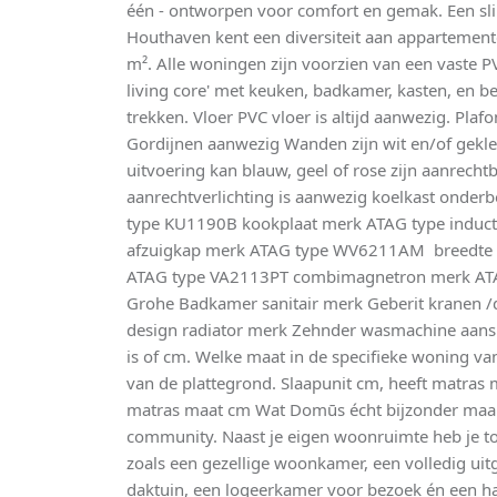
één - ontworpen voor comfort en gemak. Een 
Houthaven kent een diversiteit aan appartement
m². Alle woningen zijn voorzien van een vaste PV
living core' met keuken, badkamer, kasten, en b
trekken. Vloer PVC vloer is altijd aanwezig. Plaf
Gordijnen aanwezig Wanden zijn wit en/of gek
uitvoering kan blauw, geel of rose zijn aanrechtb
aanrechtverlichting is aanwezig koelkast onde
type KU1190B kookplaat merk ATAG type induct
afzuigkap merk ATAG type WV6211AM breedte 
ATAG type VA2113PT combimagnetron merk AT
Grohe Badkamer sanitair merk Geberit kranen 
design radiator merk Zehnder wasmachine aansl
is of cm. Welke maat in de specifieke woning van
van de plattegrond. Slaapunit cm, heeft matras 
matras maat cm Wat Domūs écht bijzonder maakt
community. Naast je eigen woonruimte heb je to
zoals een gezellige woonkamer, een volledig uit
daktuin, een logeerkamer voor bezoek én een h