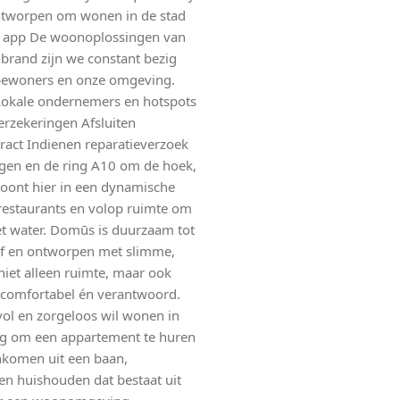
 ontworpen om wonen in de stad
ūs app De woonoplossingen van
brand zijn we constant bezig
 bewoners en onze omgeving.
okale ondernemers en hotspots
erzekeringen Afsluiten
ract Indienen reparatieverzoek
ngen en de ring A10 om de hoek,
e woont hier in een dynamische
 restaurants en volop ruimte om
et water. Domūs is duurzaam tot
oof en ontworpen met slimme,
et alleen ruimte, maar ook
 comfortabel én verantwoord.
vol en zorgeloos wil wonen in
g om een appartement te huren
inkomen uit een baan,
en huishouden dat bestaat uit