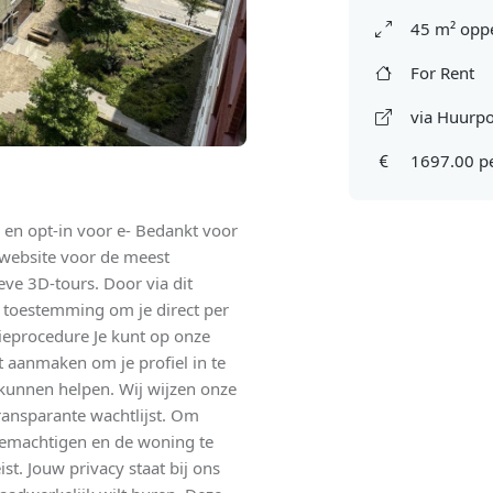
45 m² oppe
For Rent
via Huurpo
1697.00 p
en opt-in voor e- Bedankt voor
 website voor de meest
ieve 3D-tours. Door via dit
s toestemming om je direct per
eprocedure Je kunt op onze
t aanmaken om je profiel in te
 kunnen helpen. Wij wijzen onze
ransparante wachtlijst. Om
 bemachtigen en de woning te
st. Jouw privacy staat bij ons