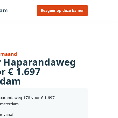
dam
Reageer op deze kamer
r maand
r Haparandaweg
r € 1.697
rdam
aparandaweg 178 voor € 1.697
Amsterdam
r vanaf