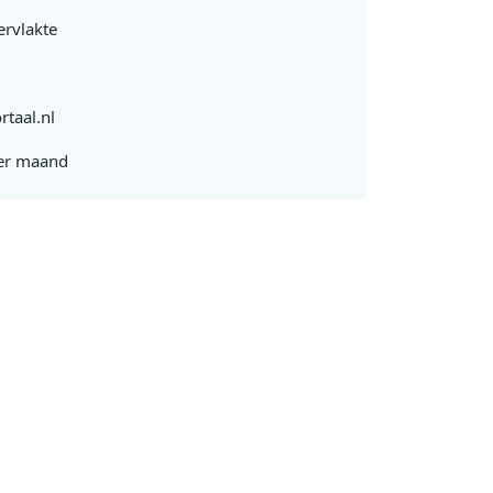
rvlakte
rtaal.nl
er maand