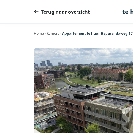
Ga
naar
te 
Terug naar overzicht
de
inhoud
Home
·
Kamers
·
Appartement te huur Haparandaweg 178