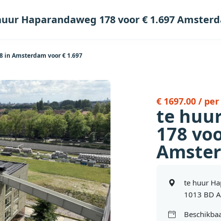
huur Haparandaweg 178 voor € 1.697 Amster
 in Amsterdam voor € 1.697
€ 1697.00 / pe
te huu
178 voo
Amste
te huur H
1013 BD 
Beschikbaa