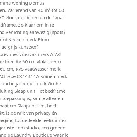
slimme woning Domūs
en. Variërend van 40 m² tot 60
C-vloer, gordijnen en de 'smart
edframe. Zo klaar om in te
ond verlichting aanwezig (spots)
leurd Keuken merk Blom
lad grijs kunststof
rbouw met vriesvak merk ATAG
ie breedte 60 cm vlakscherm
60 cm, RVS vaatwasser merk
AG type CX14411A kranen merk
/douchegarnituur merk Grohe
uiting Slaap unit Het bedframe
 toepassing is, kan je afleiden
maat cm Slaapunit cm, heeft
, is de mix van privacy én
egang tot gedeelde leefruimtes
geruste kookstudio, een groene
andige Laundry Boutique waar je