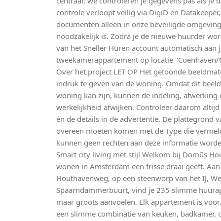
centraal; we controleren je gegevens pas als je 
controle verloopt veilig via DigiD en Datakeeper
documenten alleen in onze beveiligde omgeving 
noodzakelijk is. Zodra je de nieuwe huurder word
van het Sneller Huren account automatisch aan 
tweekamerappartement op locatie "Coenhaven/
Over het project LET OP Het getoonde beeldmate
indruk te geven van de woning. Omdat dit beeld
woning kan zijn, kunnen de indeling, afwerking 
werkelijkheid afwijken. Controleer daarom altij
én de details in de advertentie. De plattegrond 
overeen moeten komen met de Type die vermeld 
kunnen geen rechten aan deze informatie word
Smart city living met stijl Welkom bij Domūs H
wonen in Amsterdam een frisse draai geeft. A
Houthavenweg, op een steenworp van het IJ, We
Spaarndammerbuurt, vind je 235 slimme huurap
maar groots aanvoelen. Elk appartement is voorzi
een slimme combinatie van keuken, badkamer, 