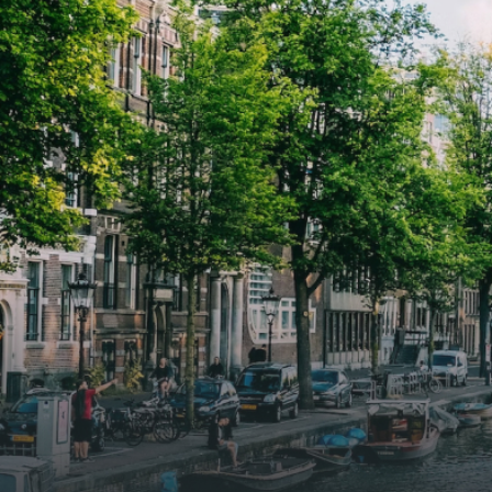
2026. Bij binnenkomst word je
2026. Bij binnenkomst word j
verwelkomd in een ruime
verwe
woonkamer met open keuken,
woonk
samen goed voor 44 m² aan
samen
leefruimte. De lichte woonkamer
leefr
biedt genoeg ruimte voor een
biedt
gezellige zithoek én een stijlvolle
gezell
eethoek. De keuken is van alle
eetho
gemakken voorzien, perfect voor het
gemak
bereiden van heerlijke maaltijden.
berei
Vanuit de woonkamer stap je zo het
Vanui
balkon op, waar je kunt genieten
balko
van een prachtig uitzicht en een
van e
moment van rust. De woning
momen
beschikt over twee comfortabele
besch
slaapkamers van respectievelijk 12,1
slaap
m² en 8 m². Beide kamers bieden tal
m² en
van mogelijkheden, zoals een fijne
van m
werkplek, een logeerkamer of een
werkp