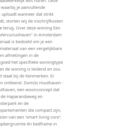
daadwerkelijk wilt huren. Deze
, waarbij je aanvullende
uploadt wanneer dat strikt
t, storten wij de inschrijfkosten
je terug. Over deze woning Een
Mercuriushaven" in Amsterdam
riaal is bedoeld om je een
materiaal van een vergelijkbare
en afmetingen in de
d goed het specifieke woningtype
van de woning is leidend en zou
staat bij de Kenmerken. Er
en ontleend. Domūs Houthaven -
outhaven, een woonconcept dat
an de Haparandaweg en
sterpark en de
partementen die compact zijn,
en van een 'smart living core':
opbergruimte én bedframe in