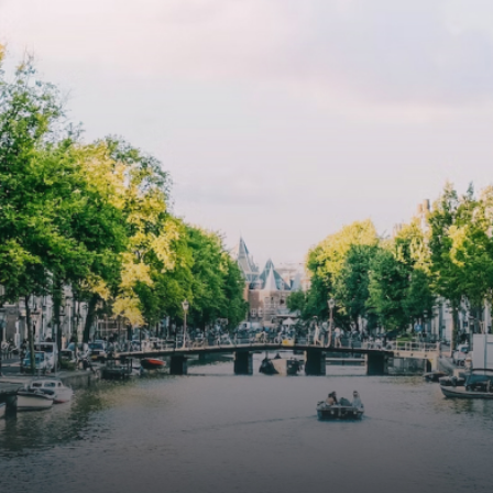
e
exquisite tailored wall panels 
lkomd in een ruime
floor to ceiling windows with l
amer met open keuken,
treatments.A high-end boutiq
 goed voor 44 m² aan
residential complex in the
uimte. De lichte woonkamer
Weteringbuurt. The fully furni
 genoeg ruimte voor een
ready-to-live, contemporary
ige zithoek én een stijlvolle
apartments with separate priv
ek. De keuken is van alle
storage and secure bicycle pa
ken voorzien, perfect voor het
with an elegant lobby with an
den van heerlijke maaltijden.
elevator and green communal
t de woonkamer stap je zo het
spaces.The building incorpora
n op, waar je kunt genieten
solar panels to generate ener
en prachtig uitzicht en een
supply. The windows have sola
t van rust. De woning
control glazing, and the apar
ikt over twee comfortabele
have climate control driven by
kamers van respectievelijk 12,1
thermal energy storage system
 8 m². Beide kamers bieden tal
Underfloor heating and coolin
ogelijkheden, zoals een fijne
contribute to a healthy indoor
lek, een logeerkamer of een
environment. The atriums' sea