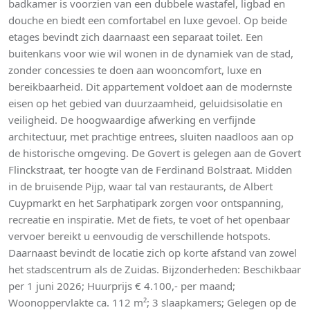
badkamer is voorzien van een dubbele wastafel, ligbad en
douche en biedt een comfortabel en luxe gevoel. Op beide
etages bevindt zich daarnaast een separaat toilet. Een
buitenkans voor wie wil wonen in de dynamiek van de stad,
zonder concessies te doen aan wooncomfort, luxe en
bereikbaarheid. Dit appartement voldoet aan de modernste
eisen op het gebied van duurzaamheid, geluidsisolatie en
veiligheid. De hoogwaardige afwerking en verfijnde
architectuur, met prachtige entrees, sluiten naadloos aan op
de historische omgeving. De Govert is gelegen aan de Govert
Flinckstraat, ter hoogte van de Ferdinand Bolstraat. Midden
in de bruisende Pijp, waar tal van restaurants, de Albert
Cuypmarkt en het Sarphatipark zorgen voor ontspanning,
recreatie en inspiratie. Met de fiets, te voet of het openbaar
vervoer bereikt u eenvoudig de verschillende hotspots.
Daarnaast bevindt de locatie zich op korte afstand van zowel
het stadscentrum als de Zuidas. Bijzonderheden: Beschikbaar
per 1 juni 2026; Huurprijs € 4.100,- per maand;
Woonoppervlakte ca. 112 m²; 3 slaapkamers; Gelegen op de