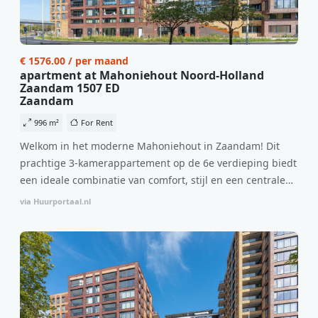
€ 1576.00 / per maand
apartment at Mahoniehout Noord-Holland
Zaandam 1507 ED
Zaandam
996 m²
For Rent
Welkom in het moderne Mahoniehout in Zaandam! Dit
prachtige 3-kamerappartement op de 6e verdieping biedt
een ideale combinatie van comfort, stijl en een centrale
locatie. Met een huurprijs van €1.576 per maand
via Huurportaal.nl
(inclusief BTW) en bijkomende servicekosten van €107,50
per maand is dit een geweldige kans voor professionals
die op zoek zijn naar een woning die direct beschikbaar is
vanaf 1 april 2026. Bij binnenkomst word je verwelkomd
in een ruime woonkamer met open keuken, samen goed
voor 44 m² aan leefruimte. De lichte woonkamer biedt
genoeg ruimte voor een gezellige zithoek én een stijlvolle