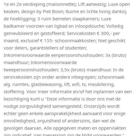
1e en 2e verdieping (maisonnette); Lift aanwezig; Luxe open
keuken, design by Piet Boon; Ruime en lichte living dankzij
de hoekligging; 3 ruim bemeten slaapkamers; Luxe
badkamer voorzien van ligbad en inloopdouche; Volledig
gemeubileerd en gestoffeerd; Servicekosten € 300,- per
maand, exclusief € 155- schoonmaakkosten; Niet geschikt
voor delers, garantstellers of studenten;
Inkomensvoorwaarde eenpersoonshuishouden: 3x (bruto)
maandhuur; Inkomensvoorwaarde
tweepersoonshuishouden: 3,5x (bruto) maandhuur. In de
servicekosten zijn onder andere inbegrepen; schoonmaak
alg. ruimtes, glasbewassing, lift, wifi, tv, meubilering,
stoffering. Voor meer informatie en/of het inplannen van een
bezichtiging kunt u ''Deze informatie is door ons met de
nodige zorgvuldigheid samengesteld. Onzerzijds wordt
echter geen enkele aansprakelijkheid aanvaard voor enige
onvolledigheid, onjuistheid of anderszins, dan wel de
gevolgen daarvan. Alle opgegeven maten en oppervlakten
zijn indicatief. Van toepassing zijn de NVM voorwaarden.''