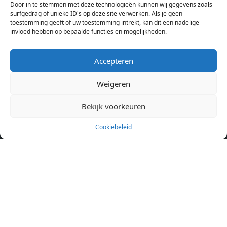
Door in te stemmen met deze technologieën kunnen wij gegevens zoals
aanbod ben je bij ons een juiste adres. Wij verhuren zelf geen
surfgedrag of unieke ID's op deze site verwerken. Als je geen
toestemming geeft of uw toestemming intrekt, kan dit een nadelige
studentenkamers of appartementen, maar tonen enkel het
invloed hebben op bepaalde functies en mogelijkheden.
aanbod. Staat jouw nieuwe kamer er tussen, meld je dan aan
op de website van de kameraanbieder.
Accepteren
Weigeren
Kamers in andere steden
Kamer huren in Amsterdam
Bekijk voorkeuren
Cookiebeleid
Pagina’s
Home
Blog
Over ons
Cookiebeleid (EU)