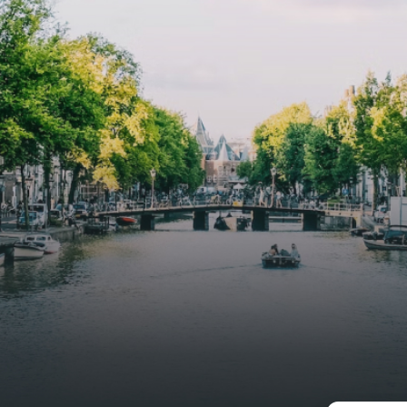
uimte. De lichte woonkamer
Weteringbuurt. The fully furni
 genoeg ruimte voor een
ready-to-live, contemporary
ige zithoek én een stijlvolle
apartments with separate priv
ek. De keuken is van alle
storage and secure bicycle pa
ken voorzien, perfect voor het
with an elegant lobby with an
den van heerlijke maaltijden.
elevator and green communal
t de woonkamer stap je zo het
spaces.The building incorpora
n op, waar je kunt genieten
solar panels to generate ener
en prachtig uitzicht en een
supply. The windows have sola
t van rust. De woning
control glazing, and the apar
ikt over twee comfortabele
have climate control driven by
kamers van respectievelijk 12,1
thermal energy storage system
 8 m². Beide kamers bieden tal
Underfloor heating and coolin
ogelijkheden, zoals een fijne
contribute to a healthy indoor
lek, een logeerkamer of een
environment. The atriums' sea
onlijke slaapkamer. De
green walls provide natural 
ne badkamer is voorzien van
cooling, improved air quality 
ouche en wastafel, en er is een
acoustics, and are specially
toilet - ideaal voor extra
designed to attract native bir