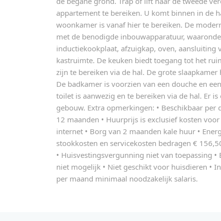
de begane grond. Trap of lift naar de tweede ve
appartement te bereiken. U komt binnen in de ha
woonkamer is vanaf hier te bereiken. De modern
met de benodigde inbouwapparatuur, waaronder
inductiekookplaat, afzuigkap, oven, aansluitin
kastruimte. De keuken biedt toegang tot het ru
zijn te bereiken via de hal. De grote slaapkamer
De badkamer is voorzien van een douche en een 
toilet is aanwezig en te bereiken via de hal. Er i
gebouw. Extra opmerkingen: • Beschikbaar per 
12 maanden • Huurprijs is exclusief kosten voor
internet • Borg van 2 maanden kale huur • Energ
stookkosten en servicekosten bedragen € 156,50
• Huisvestingsvergunning niet van toepassing • 
niet mogelijk • Niet geschikt voor huisdieren • 
per maand minimaal noodzakelijk salaris.