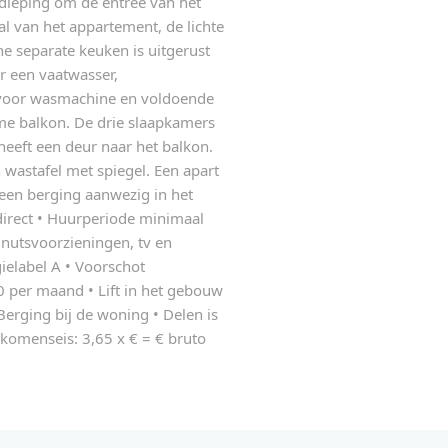
rdieping om de entree van het
l van het appartement, de lichte
e separate keuken is uitgerust
 een vaatwasser,
g voor wasmachine en voldoende
ime balkon. De drie slaapkamers
 heeft een deur naar het balkon.
wastafel met spiegel. Een apart
s een berging aanwezig in het
direct • Huurperiode minimaal
 nutsvoorzieningen, tv en
ielabel A • Voorschot
 per maand • Lift in het gebouw
Berging bij de woning • Delen is
Inkomenseis: 3,65 x € = € bruto