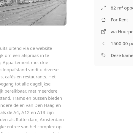
82 m² oppe
For Rent
via Huurpo
1500.00 p
uitsluitend via de website
Deze kamer
jk om een afspraak in te
ng Appartement met drie
 loopafstand vindt u diverse
, cafés en restaurants. Het
egang tot alle dagelijkse
jk bereikbaar, met meerdere
fstand. Trams en bussen bieden
 andere delen van Den Haag en
ls de A4, A12 en A13 zijn
teden als Rotterdam, Amsterdam
ijke entree van het complex op