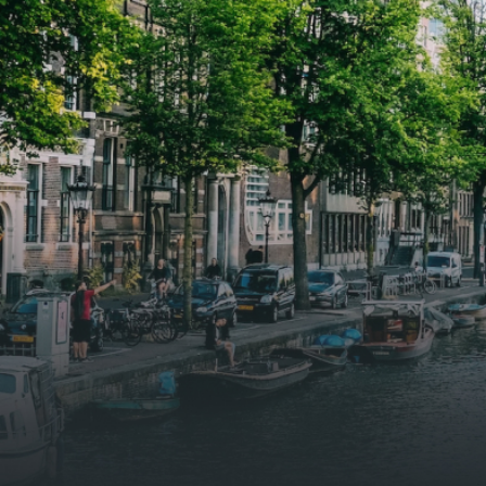
leefruimte. De lichte woonkamer
leefr
biedt genoeg ruimte voor een
biedt
gezellige zithoek én een stijlvolle
gezell
eethoek. De keuken is van alle
eetho
gemakken voorzien, perfect voor het
gemak
bereiden van heerlijke maaltijden.
berei
Vanuit de woonkamer stap je zo het
Vanui
balkon op, waar je kunt genieten
balko
van een prachtig uitzicht en een
van e
moment van rust. De woning
momen
beschikt over twee comfortabele
besch
slaapkamers van respectievelijk 12,1
slaap
m² en 8 m². Beide kamers bieden tal
m² en
van mogelijkheden, zoals een fijne
van m
werkplek, een logeerkamer of een
werkp
persoonlijke slaapkamer. De
perso
moderne badkamer is voorzien van
moder
een douche en wastafel, en er is een
een d
apart toilet - ideaal voor extra
apart 