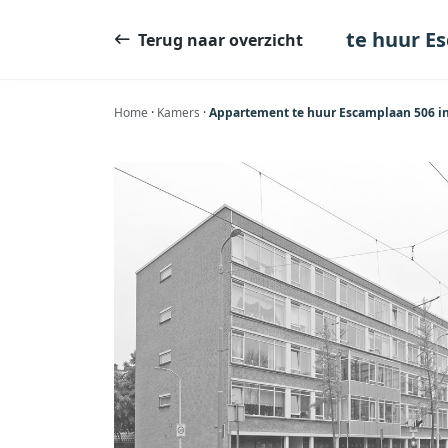
Ga
naar
te huur E
Terug naar overzicht
de
inhoud
Home
·
Kamers
·
Appartement te huur Escamplaan 506 in