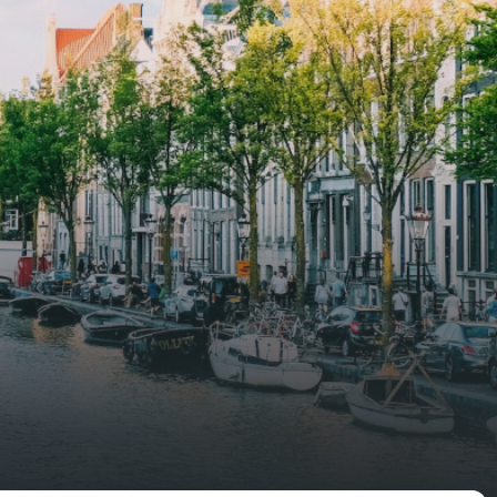
shed,
control glazing, and the apartments
have climate control driven by a
ate
thermal energy storage system.
rking
Underfloor heating and cooling
contribute to a healthy indoor
environment. The atriums' seasonal
tes
green walls provide natural summer
gy
cooling, improved air quality and
r
acoustics, and are specially
tments
designed to attract native birds and
 a
butterflies.The bright residence
.
features an efficient and functional
g
open floor plan, a unique custom
kitchen, a bathroom and fitted
sonal
wardrobes. High-grade finishes
summer
include oak flooring (with floor
and
heating), modular led lighting,
exquisitely tailored wall panels and
ds and
floor-to-ceiling windows with