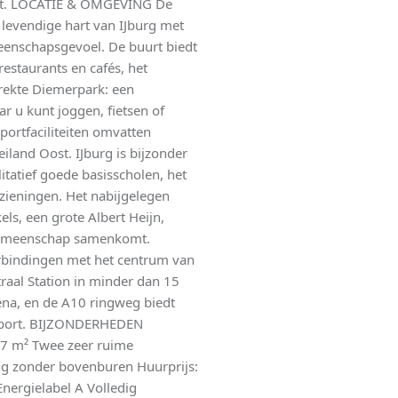
let. LOCATIE & OMGEVING De
 levendige hart van IJburg met
eenschapsgevoel. De buurt biedt
restaurants en cafés, het
rekte Diemerpark: een
r u kunt joggen, fietsen of
ortfaciliteiten omvatten
iland Oost. IJburg is bijzonder
litatief goede basisscholen, het
zieningen. Het nabijgelegen
ls, een grote Albert Heijn,
 gemeenschap samenkomt.
erbindingen met het centrum van
raal Station in minder dan 15
rena, en de A10 ringweg biedt
Airport. BIJZONDERHEDEN
 7 m² Twee zeer ruime
g zonder bovenburen Huurprijs:
nergielabel A Volledig