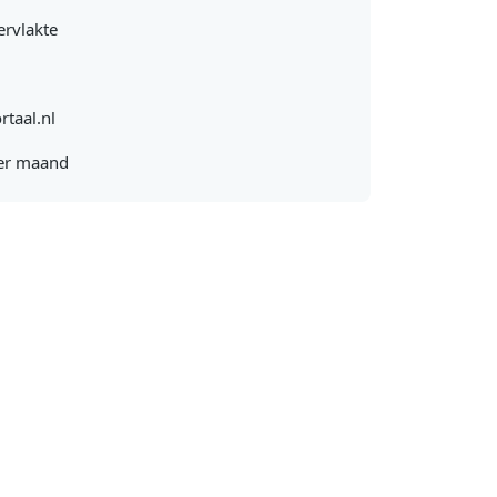
rvlakte
rtaal.nl
er maand