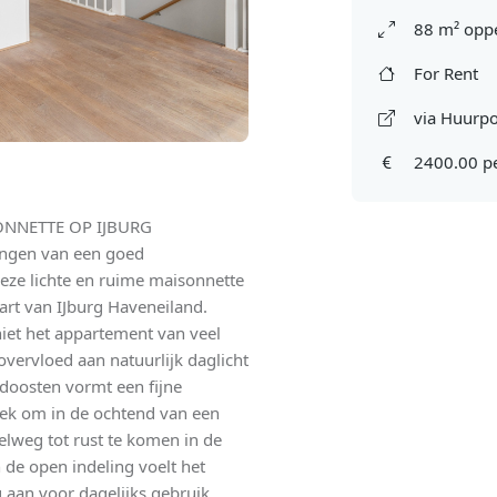
88 m² oppe
For Rent
via Huurpo
2400.00 p
ONNETTE OP IJBURG
ngen van een goed
ze lichte en ruime maisonnette
art van IJburg Haveneiland.
iet het appartement van veel
vervloed aan natuurlijk daglicht
idoosten vormt een fijne
plek om in de ochtend van een
pelweg tot rust te komen in de
 de open indeling voelt het
g aan voor dagelijks gebruik.