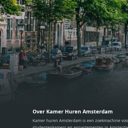
eethoek. De keuken is van alle
eetho
gemakken voorzien, perfect voor het
gemak
bereiden van heerlijke maaltijden.
berei
Vanuit de woonkamer stap je zo het
Vanui
balkon op, waar je kunt genieten
balko
van een prachtig uitzicht en een
van e
moment van rust. De woning
momen
beschikt over twee comfortabele
besch
slaapkamers van respectievelijk 12,1
slaap
m² en 8 m². Beide kamers bieden tal
m² en
van mogelijkheden, zoals een fijne
van m
werkplek, een logeerkamer of een
werkp
persoonlijke slaapkamer. De
perso
moderne badkamer is voorzien van
moder
een douche en wastafel, en er is een
een d
apart toilet - ideaal voor extra
apart 
gemak en privacy. Gelegen in een
gemak
Over Kamer Huren Amsterdam
rustige, groene omgeving in
rusti
Kamer huren Amsterdam is een zoekmachine voo
Zaandam, bevindt de woning zich
Zaand
studentenkamers en appartementen in Amsterdam