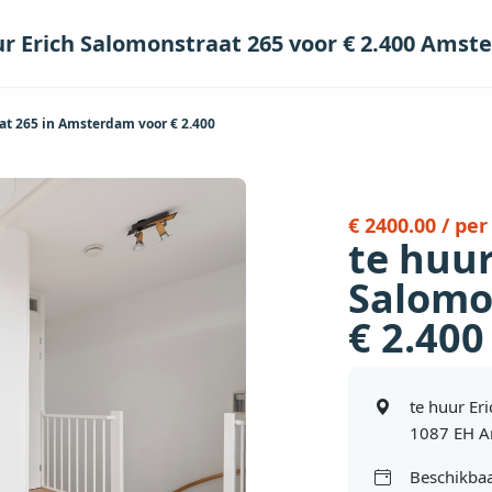
ur Erich Salomonstraat 265 voor € 2.400 Ams
at 265 in Amsterdam voor € 2.400
€ 2400.00 / pe
te huur
Salomo
€ 2.40
te huur Er
1087 EH 
Beschikbaa