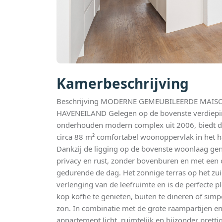
Kamerbeschrijving
Beschrijving MODERNE GEMEUBILEERDE MAIS
HAVENEILAND Gelegen op de bovenste verdiepi
onderhouden modern complex uit 2006, biedt de
circa 88 m² comfortabel woonoppervlak in het h
Dankzij de ligging op de bovenste woonlaag gen
privacy en rust, zonder bovenburen en met een o
gedurende de dag. Het zonnige terras op het zu
verlenging van de leefruimte en is de perfecte 
kop koffie te genieten, buiten te dineren of sim
zon. In combinatie met de grote raampartijen en
appartement licht, ruimtelijk en bijzonder pretti