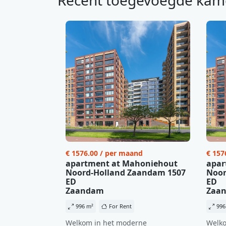
Recent toegevoegde kam
€ 1576.00 / per maand
€ 157
apartment at Mahoniehout
apar
Noord-Holland Zaandam 1507
Noor
ED
ED
Zaandam
Zaa
996 m²
For Rent
996
Welkom in het moderne
Welko