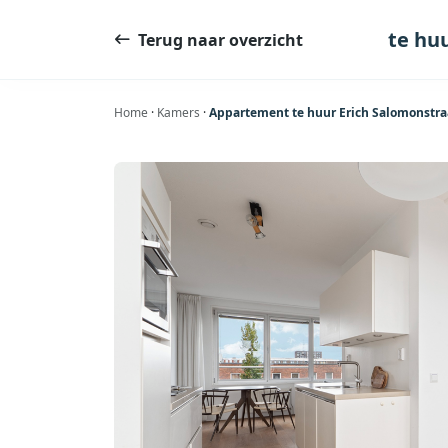
Ga
naar
te hu
Terug naar overzicht
de
inhoud
Home
·
Kamers
·
Appartement te huur Erich Salomonstra