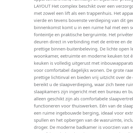
LAYOUT Het complex beschikt over een verzorg
met zowel een lift als een trappenhuis. Het app
vierde en tevens bovenste verdieping van dit ge
binnenkomst komt u in een ruime hal met een se
fonteintje en praktische bergruimte. Het privéte
deuren direct in verbinding met de entree en de
prettige binnen-buitenbeleving. De lichte open 
woonkamer, eetruimte en moderne keuken tot é
keuken is volledig uitgerust met inbouwapparatu
voor comfortabel dagelijks wonen. De grote raa
prettige lichtinval en bieden vrij uitzicht over d
bereikt u de slaapverdieping, waar zich twee r
slaapkamers zijn ingericht met een bureau en bu
alleen geschikt zijn als comfortabele slaapvert
functioneren voor thuiswerken. Eén van de slaa
een ruime ingebouwde berging, ideaal voor extr
spullen en het opbergen van de wasruimte, incl
droger. De moderne badkamer is voorzien van e