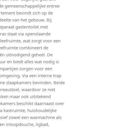
de gemeenschappelijke entree
artement bevindt zich op de
deelte van het gebouw. Bij
paraat gastentoilet met
rras staat via openslaande
 leefruimte, wat zorgt voor een
leefruimte combineert de
én uitnodigend geheel. De
ur en biedt alles wat nodig is
mpartijen zorgen voor een
e omgeving. Via een interne trap
uime slaapkamers bevinden. Beide
reaustoel, waardoor ze niet
rekken maar ook uitstekend
pkamers beschikt daarnaast over
a kastruimte, huishoudelijke
usief zowel een wasmachine als
en inloopdouche, ligbad,