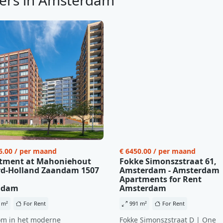
ers in Amsterdam
6.00 / per maand
€ 6450.00 / per maand
tment at Mahoniehout
Fokke Simonszstraat 61,
d-Holland Zaandam 1507
Amsterdam - Amsterdam
Apartments for Rent
ndam
Amsterdam
 m²
For Rent
991 m²
For Rent
m in het moderne
Fokke Simonszstraat D | One