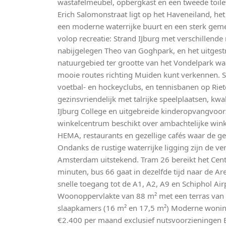
wastafelmeubel, opbergkast en een tweede toi
Erich Salomonstraat ligt op het Haveneiland, het
een moderne waterrijke buurt en een sterk gem
volop recreatie: Strand IJburg met verschillende 
nabijgelegen Theo van Goghpark, en het uitgest
natuurgebied ter grootte van het Vondelpark waa
mooie routes richting Muiden kunt verkennen. Sp
voetbal- en hockeyclubs, en tennisbanen op Riete
gezinsvriendelijk met talrijke speelplaatsen, kwa
IJburg College en uitgebreide kinderopvangvoor
winkelcentrum beschikt over ambachtelijke winke
HEMA, restaurants en gezellige cafés waar de
Ondanks de rustige waterrijke ligging zijn de v
Amsterdam uitstekend. Tram 26 bereikt het Cent
minuten, bus 66 gaat in dezelfde tijd naar de A
snelle toegang tot de A1, A2, A9 en Schiphol 
Woonoppervlakte van 88 m² met een terras van
slaapkamers (16 m² en 17,5 m²) Moderne wonin
€2.400 per maand exclusief nutsvoorzieningen E