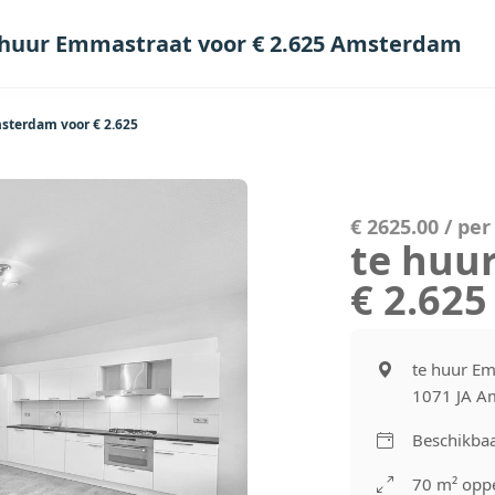
 huur Emmastraat voor € 2.625 Amsterdam
sterdam voor € 2.625
€ 2625.00 / pe
te huu
€ 2.62
te huur Em
1071 JA A
Beschikbaa
70 m² oppe