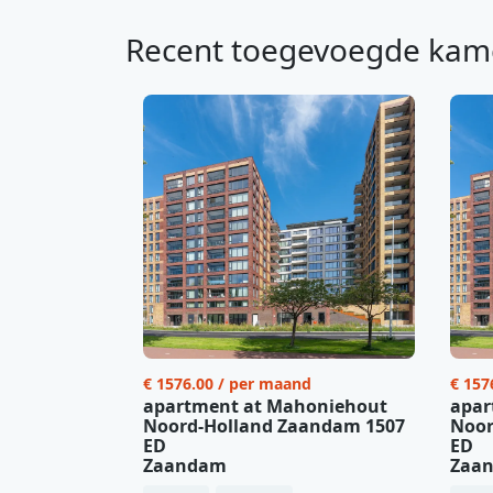
Recent toegevoegde kam
€ 1576.00 / per maand
€ 157
apartment at Mahoniehout
apar
Noord-Holland Zaandam 1507
Noor
ED
ED
Zaandam
Zaa