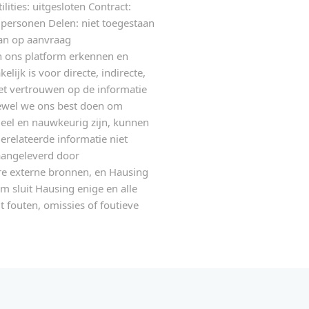
ies: uitgesloten Contract:
2 personen Delen: niet toegestaan
aan op aanvraag
n ons platform erkennen en
ijk is voor directe, indirecte,
het vertrouwen op de informatie
oewel we ons best doen om
ueel en nauwkeurig zijn, kunnen
erelateerde informatie niet
aangeleverd door
re externe bronnen, en Hausing
om sluit Hausing enige en alle
it fouten, omissies of foutieve