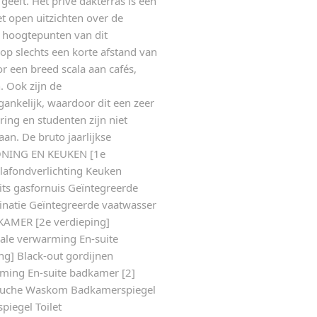
eeft. Het privé dakterras is een
 open uitzichten over de
e hoogtepunten van dit
p slechts een korte afstand van
r een breed scala aan cafés,
. Ook zijn de
ankelijk, waardoor dit een zeer
ing en studenten zijn niet
an. De bruto jaarlijkse
WONING EN KEUKEN [1e
lafondverlichting Keuken
its gasfornuis Geïntegreerde
natie Geïntegreerde vaatwasser
PKAMER [2e verdieping]
rale verwarming En-suite
g] Black-out gordijnen
rming En-suite badkamer [2]
ouche Waskom Badkamerspiegel
iegel Toilet