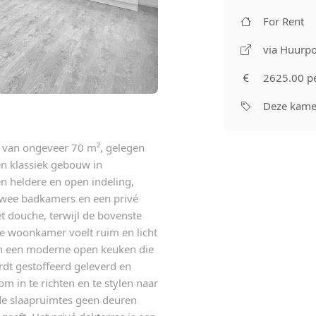
For Rent
via Huurpo
2625.00 p
Deze kamer
 van ongeveer 70 m², gelegen
en klassiek gebouw in
 heldere en open indeling,
twee badkamers en een privé
t douche, terwijl de bovenste
e woonkamer voelt ruim en licht
en een moderne open keuken die
rdt gestoffeerd geleverd en
m in te richten en te stylen naar
de slaapruimtes geen deuren