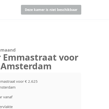
Deze kamer is niet beschikbaar
r maand
r Emmastraat voor
5 Amsterdam
mastraat voor € 2.625
msterdam
r vanaf
rvlakte