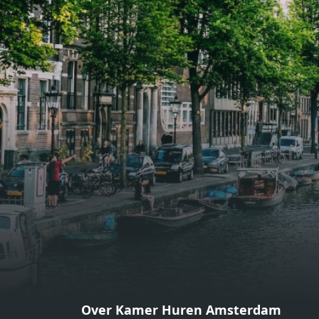
gezellige zithoek én een stijlvolle
gezell
eethoek. De keuken is van alle
eetho
gemakken voorzien, perfect voor het
gemak
bereiden van heerlijke maaltijden.
berei
Vanuit de woonkamer stap je zo het
Vanui
balkon op, waar je kunt genieten
balko
van een prachtig uitzicht en een
van e
moment van rust. De woning
momen
beschikt over twee comfortabele
besch
slaapkamers van respectievelijk 12,1
slaap
m² en 8 m². Beide kamers bieden tal
m² en
van mogelijkheden, zoals een fijne
van m
werkplek, een logeerkamer of een
werkp
persoonlijke slaapkamer. De
perso
moderne badkamer is voorzien van
moder
een douche en wastafel, en er is een
een d
apart toilet - ideaal voor extra
apart 
gemak en privacy. Gelegen in een
gemak
Over Kamer Huren Amsterdam