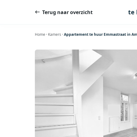
Ga
naar
te
Terug naar overzicht
de
inhoud
Home
·
Kamers
·
Appartement te huur Emmastraat in Am