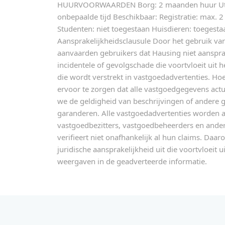
HUURVOORWAARDEN Borg: 2 maanden huur Utilit
onbepaalde tijd Beschikbaar: Registratie: max. 
Studenten: niet toegestaan Huisdieren: toegest
Aansprakelijkheidsclausule Door het gebruik va
aanvaarden gebruikers dat Hausing niet aansprakel
incidentele of gevolgschade die voortvloeit uit 
die wordt verstrekt in vastgoedadvertenties. H
ervoor te zorgen dat alle vastgoedgegevens act
we de geldigheid van beschrijvingen of andere g
garanderen. Alle vastgoedadvertenties worden 
vastgoedbezitters, vastgoedbeheerders en ande
verifieert niet onafhankelijk al hun claims. Daar
juridische aansprakelijkheid uit die voortvloeit u
weergaven in de geadverteerde informatie.