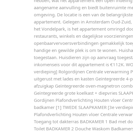
hebben, wat het appartement een open indeling g
aangename aanvulling en biedt buitenruimte met
omgeving. De locatie is een van de belangrijkst
appartement. Gelegen in Amsterdam Oud-Zuid, o
het Vondelpark, is het appartement omringd doo
restaurants, winkels en dagelijkse voorzieningen
openbaarvervoersverbindingen gemakkelijk toeg
handige en gewilde plek is om te wonen. Huishar
toegestaan. Huisdieren zijn op aanvraag toegesta
inkomenseis voor dit appartement is €112K. 
verdieping] Rolgordijnen Centrale verwarming P
uitgerust met lades en kasten Geïntegreerde 4-p
afzuigkap Geïntegreerde oven-magnetron combi
Geïntegreerde grote koelkast + diepvries SLAA
Gordijnen Plafondverlichting Houten vloer Cent
badkamer [1] TWEDE SLAAPKAMER [3e verdiepin
Plafondverlichting Houten vloer Centrale verwa
Toegang tot dakterras BADKAMER 1 Bad met d
Toilet BADKAMER 2 Douche Waskom Badkamersp