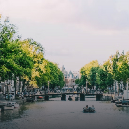
e
exquisite tailored wall panels 
lkomd in een ruime
floor to ceiling windows with l
amer met open keuken,
treatments.A high-end boutiq
 goed voor 44 m² aan
residential complex in the
uimte. De lichte woonkamer
Weteringbuurt. The fully furni
 genoeg ruimte voor een
ready-to-live, contemporary
ige zithoek én een stijlvolle
apartments with separate priv
ek. De keuken is van alle
storage and secure bicycle pa
ken voorzien, perfect voor het
with an elegant lobby with an
den van heerlijke maaltijden.
elevator and green communal
t de woonkamer stap je zo het
spaces.The building incorpora
n op, waar je kunt genieten
solar panels to generate ener
en prachtig uitzicht en een
supply. The windows have sola
t van rust. De woning
control glazing, and the apar
ikt over twee comfortabele
have climate control driven by
kamers van respectievelijk 12,1
thermal energy storage system
 8 m². Beide kamers bieden tal
Underfloor heating and coolin
ogelijkheden, zoals een fijne
contribute to a healthy indoor
lek, een logeerkamer of een
environment. The atriums' sea