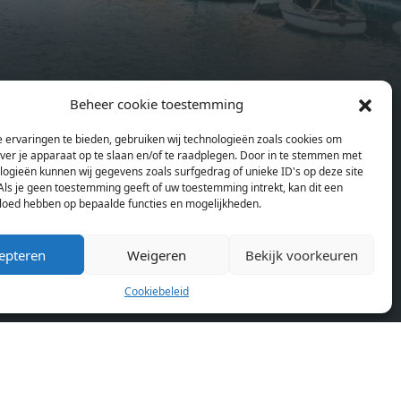
summer
include oak flooring (with floor
and
heating), modular led lighting,
exquisitely tailored wall panels and
ds and
floor-to-ceiling windows with
Beheer cookie toestemming
rices
layered treatments.Notice:
en
Pagina’s
ould
Displayed prices and data are not
 ervaringen te bieden, gebruiken wij technologieën zoals cookies om
Home
se
final, and should be used for
over je apparaat op te slaan en/of te raadplegen. Door in te stemmen met
Blog
or
informative purpose only. They are
logieën kunnen wij gegevens zoals surfgedrag of unieke ID's op deze site
Over ons
Als je geen toestemming geeft of uw toestemming intrekt, kan dit een
lding
not contractual or binding. Energy
vloed hebben op bepaalde functies en mogelijkheden.
Cookiebeleid (EU)
lly
pass This building is not subject to
rdam,
EnEV. - Flatscreen TV - Hairdryer -
epteren
Weigeren
Bekijk voorkeuren
neken
Heating - Towels and sheets - Iron -
n.
Hygiene utensils - Washing machine
Cookiebeleid
km
- Oven - Microwave - Refrigerator -
allet
Internet - Working desk Homelike
Code: UBK-396713 Available From:
 TV -
Now
ron -