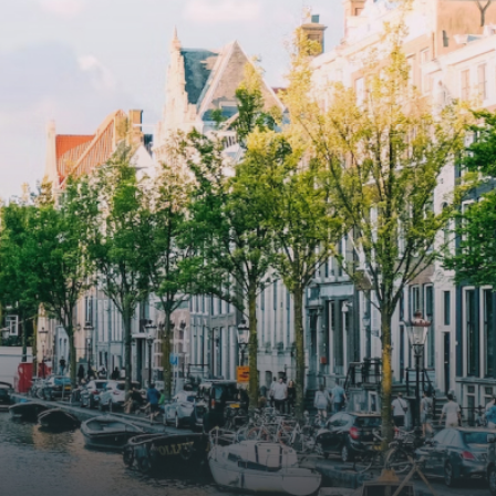
and
elevator and green communal
ayered
spaces.The building incorporates
ue
solar panels to generate energy
supply. The windows have solar
shed,
control glazing, and the apartments
have climate control driven by a
ate
thermal energy storage system.
rking
Underfloor heating and cooling
contribute to a healthy indoor
environment. The atriums' seasonal
tes
green walls provide natural summer
gy
cooling, improved air quality and
r
acoustics, and are specially
tments
designed to attract native birds and
 a
butterflies.The bright residence
.
features an efficient and functional
g
open floor plan, a unique custom
kitchen, a bathroom and fitted
sonal
wardrobes. High-grade finishes