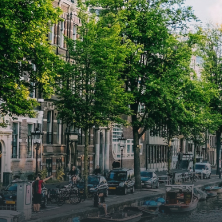
2026. Bij binnenkomst word je
2026. Bij binnenkomst word j
verwelkomd in een ruime
verwe
woonkamer met open keuken,
woonk
samen goed voor 44 m² aan
samen
leefruimte. De lichte woonkamer
leefr
biedt genoeg ruimte voor een
biedt
gezellige zithoek én een stijlvolle
gezell
eethoek. De keuken is van alle
eetho
gemakken voorzien, perfect voor het
gemak
bereiden van heerlijke maaltijden.
berei
Vanuit de woonkamer stap je zo het
Vanui
balkon op, waar je kunt genieten
balko
van een prachtig uitzicht en een
van e
moment van rust. De woning
momen
beschikt over twee comfortabele
besch
slaapkamers van respectievelijk 12,1
slaap
m² en 8 m². Beide kamers bieden tal
m² en
van mogelijkheden, zoals een fijne
van m
werkplek, een logeerkamer of een
werkp