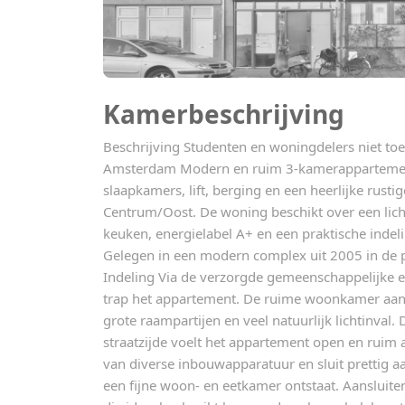
Kamerbeschrijving
Beschrijving Studenten en woningdelers niet to
Amsterdam Modern en ruim 3-kamerappartement
slaapkamers, lift, berging en een heerlijke rus
Centrum/Oost. De woning beschikt over een lic
keuken, energielabel A+ en een praktische indel
Gelegen in een modern complex uit 2005 in de p
Indeling Via de verzorgde gemeenschappelijke ent
trap het appartement. De ruime woonkamer aan 
grote raampartijen en veel natuurlijk lichtinval. D
straatzijde voelt het appartement open en ruim 
van diverse inbouwapparatuur en sluit prettig a
een fijne woon- en eetkamer ontstaat. Aansluite