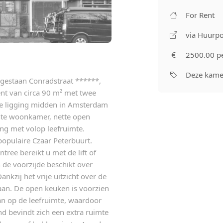
For Rent
via Huurpo
2500.00 p
Deze kamer
egestaan Conradstraat ******,
 van circa 90 m² met twee
tige ligging midden in Amsterdam
hte woonkamer, nette open
ing met volop leefruimte.
opulaire Czaar Peterbuurt.
ree bereikt u met de lift of
de voorzijde beschikt over
ankzij het vrije uitzicht over de
aan. De open keuken is voorzien
an op de leefruimte, waardoor
nd bevindt zich een extra ruimte