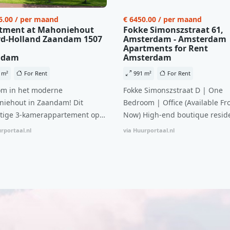
6.00 / per maand
€ 6450.00 / per maand
tment at Mahoniehout
Fokke Simonszstraat 61,
d-Holland Zaandam 1507
Amsterdam - Amsterdam
Apartments for Rent
ndam
Amsterdam
 m²
For Rent
991 m²
For Rent
m in het moderne
Fokke Simonszstraat D | One
iehout in Zaandam! Dit
Bedroom | Office (Available Fr
tige 3-kamerappartement op
Now) High-end boutique reside
 verdieping biedt een ideale
complex in De Pijp feautring a
rportaal.nl
via Huurportaal.nl
natie van comfort, stijl en een
open floor plan and elevator a
ale locatie. Met een huurprijs
with open living space The bri
1.576 per maand (inclusief
residence features efficient an
en bijkomende servicekosten
functional open floor plan, spe
107,50 per maand is dit een
custom kitchen, bathroom and 
dige kans voor professionals
wardrobes. High-grade finishe
p zoek zijn naar een woning die
include oak flooring (with floor
t beschikbaar is vanaf 1 april
heating), modular led lighting,