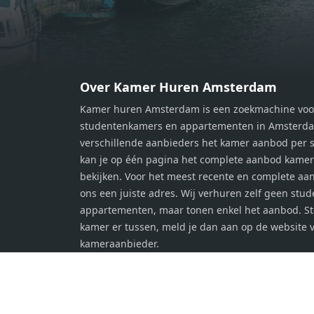
persoonlijke slaapkamer. De
perso
moderne badkamer is voorzien van
moder
een douche en wastafel, en er is een
een d
apart toilet - ideaal voor extra
apart 
gemak en privacy. Gelegen in een
gemak
Over Kamer Huren Amsterdam
rustige, groene omgeving in
rusti
Kamer huren Amsterdam is een zoekmachine voo
Zaandam, bevindt de woning zich
Zaand
studentenkamers en appartementen in Amsterdam
op een perfecte locatie. Winkels,
op ee
verschillende aanbieders het kamer aanbod per s
openbaar vervoer en uitvalswegen
openb
kan je op één pagina het complete aanbod kame
naar Amsterdam zijn allemaal
naar 
bekijken. Voor het meest recente en complete aan
binnen handbereik. Bovendien
binne
ons een juiste adres. Wij verhuren zelf geen stu
geniet je hier van de unieke
genie
appartementen, maar tonen enkel het aanbod. S
combinatie van stedelijke
combi
kamer er tussen, meld je dan aan op de website 
voorzieningen en de ontspanning
voorz
kameraanbieder.
van een serene woonomgeving. Ben
van e
jij op zoek naar een stijlvol
jij op
appartement met alle gemakken van
appar
de stad binnen handbereik? Laat
de st