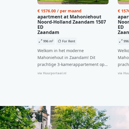
€ 1576.00 / per maand
€ 157
apartment at Mahoniehout
apar
Noord-Holland Zaandam 1507
Noor
ED
ED
Zaandam
Zaa
996 m²
For Rent
996
Welkom in het moderne
Welko
Mahoniehout in Zaandam! Dit
Mahon
prachtige 3-kamerappartement op
prach
de 6e verdieping biedt een ideale
de 6e
via Huurportaal.nl
via Huu
combinatie van comfort, stijl en een
combi
centrale locatie. Met een huurprijs
centr
van €1.576 per maand (inclusief
van €
BTW) en bijkomende servicekosten
BTW) 
van €107,50 per maand is dit een
van €
geweldige kans voor professionals
gewel
die op zoek zijn naar een woning die
die o
direct beschikbaar is vanaf 1 april
direc