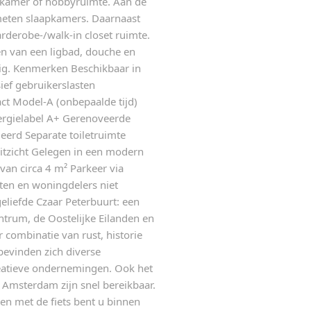
etkamer of hobbyruimte. Aan de
meten slaapkamers. Daarnaast
rderobe-/walk-in closet ruimte.
n van een ligbad, douche en
ezig. Kenmerken Beschikbaar in
sief gebruikerslasten
t Model-A (onbepaalde tijd)
ergielabel A+ Gerenoveerde
erd Separate toiletruimte
uitzicht Gelegen in een modern
van circa 4 m² Parkeer via
en en woningdelers niet
eliefde Czaar Peterbuurt: een
ntrum, de Oostelijke Eilanden en
combinatie van rust, historie
bevinden zich diverse
creatieve ondernemingen. Ook het
Amsterdam zijn snel bereikbaar.
en met de fiets bent u binnen