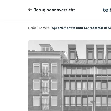
Ga
naar
te 
Terug naar overzicht
de
inhoud
Home
·
Kamers
·
Appartement te huur Conradstraat in A