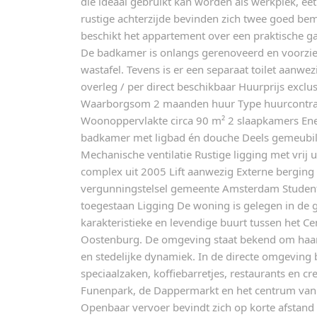
die ideaal gebruikt kan worden als werkplek, e
rustige achterzijde bevinden zich twee goed be
beschikt het appartement over een praktische ga
De badkamer is onlangs gerenoveerd en voorzie
wastafel. Tevens is er een separaat toilet aanw
overleg / per direct beschikbaar Huurprijs exclu
Waarborgsom 2 maanden huur Type huurcontrac
Woonoppervlakte circa 90 m² 2 slaapkamers En
badkamer met ligbad én douche Deels gemeubile
Mechanische ventilatie Rustige ligging met vrij 
complex uit 2005 Lift aanwezig Externe berging 
vergunningstelsel gemeente Amsterdam Student
toegestaan Ligging De woning is gelegen in de g
karakteristieke en levendige buurt tussen het Ce
Oostenburg. De omgeving staat bekend om haar 
en stedelijke dynamiek. In de directe omgeving 
speciaalzaken, koffiebarretjes, restaurants en 
Funenpark, de Dappermarkt en het centrum van 
Openbaar vervoer bevindt zich op korte afstand 