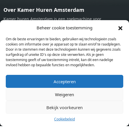
Over Kamer Huren Amsterdam
Kamer huren Amsterdam is een zoekmachine voor
studentenkamers en appartementen in Amsterdam. Wij halen
Beheer cookie toestemming
bij verschillende aanbieders het kamer aanbod per stad op.
Om de beste ervaringen te bieden, gebruiken wij technologieën zoals
Hierdoor kan je op één pagina het complete aanbod kamers in
cookies om informatie over je apparaat op te slaan en/of te raadplegen.
Amsterdam bekijken. Voor het meest recente en complete
Door in te stemmen met deze technologieën kunnen wij gegevens zoals
aanbod ben je bij ons een juiste adres. Wij verhuren zelf geen
surfgedrag of unieke ID's op deze site verwerken. Als je geen
toestemming geeft of uw toestemming intrekt, kan dit een nadelige
studentenkamers of appartementen, maar tonen enkel het
invloed hebben op bepaalde functies en mogelijkheden.
aanbod. Staat jouw nieuwe kamer er tussen, meld je dan aan
op de website van de kameraanbieder.
Accepteren
Weigeren
Kamers in andere steden
Kamer huren in Amsterdam
Bekijk voorkeuren
Cookiebeleid
Pagina’s