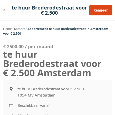
Ga
te huur Brederodestraat voor
naar
Reageer
€ 2.500
de
inhoud
Home
·
Kamers
·
Appartement te huur Brederodestraat in Amsterdam
voor € 2.500
€ 2500.00 / per maand
te huur
Brederodestraat voor
€ 2.500 Amsterdam
te huur Brederodestraat voor € 2.500
1054 MV Amsterdam
Beschikbaar vanaf