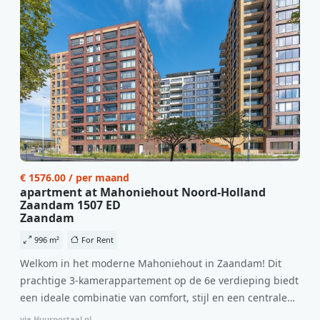
€ 1576.00 / per maand
apartment at Mahoniehout Noord-Holland
Zaandam 1507 ED
Zaandam
996 m²
For Rent
Welkom in het moderne Mahoniehout in Zaandam! Dit
prachtige 3-kamerappartement op de 6e verdieping biedt
een ideale combinatie van comfort, stijl en een centrale
locatie. Met een huurprijs van €1.576 per maand
via Huurportaal.nl