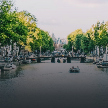
butterflies.The bright residence features an efficient and
functional open floor plan, a unique custom kitchen, a
bathroom and fitted wardrobes. High-grade finishes
include oak flooring (with floor heating), modular led
lighting, exquisitely tailored wall panels and floor-to-
ceiling windows with layered treatments.Notice:
Displayed prices and data are not final, and should be
used for informative purpose only. They are not
contractual or binding. Energy pass This building is not
subject to EnEV. - Flatscreen TV - Hairdryer - Heating -
Towels and sheets - Iron - Hygiene utensils - Washing
machine - Oven - Microwave - Refrigerator - Internet -
Working desk Homelike Code: UBK-396713 Available From:
Now