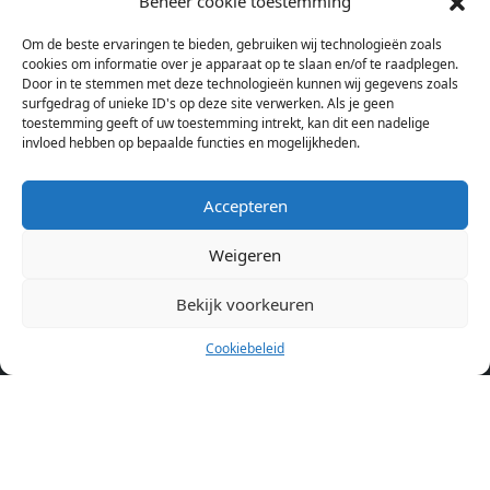
Beheer cookie toestemming
bij verschillende aanbieders het kamer aanbod per stad op.
Om de beste ervaringen te bieden, gebruiken wij technologieën zoals
Hierdoor kan je op één pagina het complete aanbod kamers in
cookies om informatie over je apparaat op te slaan en/of te raadplegen.
Amsterdam bekijken. Voor het meest recente en complete
Door in te stemmen met deze technologieën kunnen wij gegevens zoals
aanbod ben je bij ons een juiste adres. Wij verhuren zelf geen
surfgedrag of unieke ID's op deze site verwerken. Als je geen
toestemming geeft of uw toestemming intrekt, kan dit een nadelige
studentenkamers of appartementen, maar tonen enkel het
invloed hebben op bepaalde functies en mogelijkheden.
aanbod. Staat jouw nieuwe kamer er tussen, meld je dan aan
op de website van de kameraanbieder.
Accepteren
Weigeren
Kamers in andere steden
Kamer huren in Amsterdam
Bekijk voorkeuren
Cookiebeleid
Pagina’s
Home
Blog
Over ons
Cookiebeleid (EU)