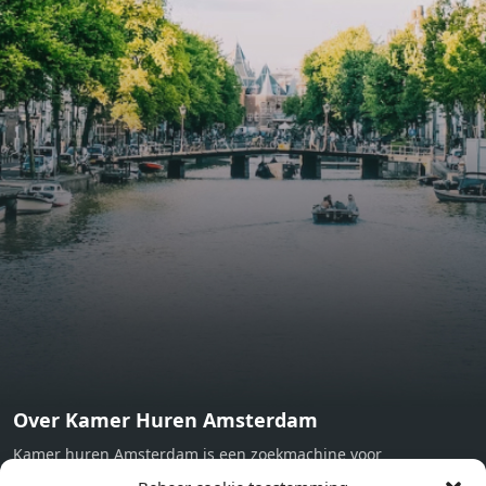
lighting, exquisitely tailored wall panels and floor-to-
ceiling windows with layered treatments.Notice:
Displayed prices and data are not final, and should be
used for informative purpose only. They are not
contractual or binding. Energy pass This building is not
subject to EnEV. - Flatscreen TV - Hairdryer - Heating -
Towels and sheets - Iron - Hygiene utensils - Washing
machine - Oven - Microwave - Refrigerator - Internet -
Working desk Homelike Code: UBK-396713 Available From:
Now
Over Kamer Huren Amsterdam
Kamer huren Amsterdam is een zoekmachine voor
studentenkamers en appartementen in Amsterdam. Wij halen