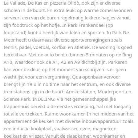
La Vallade, De Kas en pizzeria Olidò, ook zijn er diverse
scholen in de buurt. En extra leuk: op warme zomeravonden
serveert een van de buren regelmatig lekkere hapjes vanuit
zijn foodtruck op het hofje. In Park Frankendael (op
loopstand) kunt u heerlijk wandelen en sporten. In Park De
Meer heeft u daarnaast diverse sportverenigingen zoals
tennis, padel, voetbal, korfbal en atletiek. De woning is goed
bereikbaar. Met de auto bent u binnen 5 minuten op de Ring
A10, waardoor ook de A1, A2 en A9 dichtbij zijn. Parkeren
kan voor de deur, op het moment van schrijven is er geen
wachtlijst voor een vergunning. Qua openbaar vervoer
brengt lijn 19 u in no time naar het centrum, en ook diverse
treinstations zijn in de buurt: Amstelstation, Muiderpoort en
Science Park. INDELING: Via het gemeenschappelijke
trappenhuis bereikt u de eerste verdieping, hal met toegang
tot alle vertrekken. Ruime woonkamer. In het midden van het
appartement de keuken met diverse inbouwapparatuur zoals
een inductie kookplaat, vaatwasser, oven, magnetron,
koelkast en vriezer. Vanuit de slaapkamer, woonkamer en