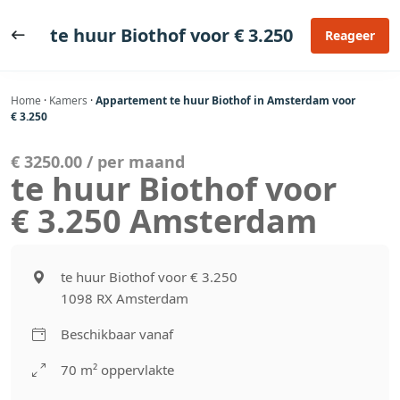
Ga
naar
te huur Biothof voor € 3.250
Reageer
de
inhoud
Home
·
Kamers
·
Appartement te huur Biothof in Amsterdam voor
€ 3.250
€ 3250.00 / per maand
te huur Biothof voor
€ 3.250 Amsterdam
te huur Biothof voor € 3.250
1098 RX Amsterdam
Beschikbaar vanaf
70 m² oppervlakte