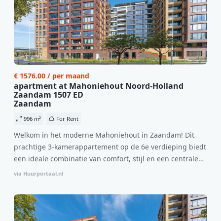
€ 1576.00 / per maand
apartment at Mahoniehout Noord-Holland
Zaandam 1507 ED
Zaandam
996 m²
For Rent
Welkom in het moderne Mahoniehout in Zaandam! Dit
prachtige 3-kamerappartement op de 6e verdieping biedt
een ideale combinatie van comfort, stijl en een centrale
locatie. Met een huurprijs van €1.576 per maand
via Huurportaal.nl
(inclusief BTW) en bijkomende servicekosten van €107,50
per maand is dit een geweldige kans voor professionals
die op zoek zijn naar een woning die direct beschikbaar is
vanaf 1 april 2026. Bij binnenkomst word je verwelkomd