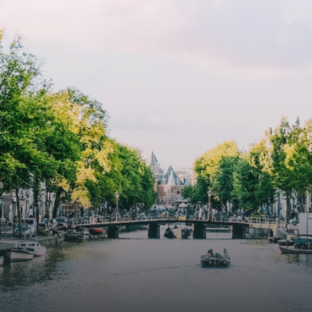
cooling contribute to a healthy indoor environment. The
atriums' seasonal green walls provide natural summer
cooling, improved air quality and acoustics, and are
specially designed to attract native birds and
butterflies.The bright residence features an efficient and
functional open floor plan, a unique custom kitchen, a
bathroom and fitted wardrobes. High-grade finishes
include oak flooring (with floor heating), modular led
lighting, exquisitely tailored wall panels and floor-to-
ceiling windows with layered treatments.Notice:
Displayed prices and data are not final, and should be
used for informative purpose only. They are not
contractual or binding. Energy pass This building is not
subject to EnEV. - Flatscreen TV - Hairdryer - Heating -
Towels and sheets - Iron - Hygiene utensils - Washing
machine - Oven - Microwave - Refrigerator - Internet -
Working desk Homelike Code: UBK-396713 Available From:
Now