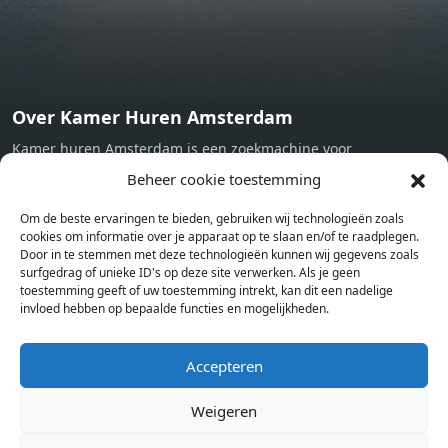
Over Kamer Huren Amsterdam
Kamer huren Amsterdam is een zoekmachine voor
studentenkamers en appartementen in Amsterdam. Wij halen
Beheer cookie toestemming
bij verschillende aanbieders het kamer aanbod per stad op.
Om de beste ervaringen te bieden, gebruiken wij technologieën zoals
Hierdoor kan je op één pagina het complete aanbod kamers in
cookies om informatie over je apparaat op te slaan en/of te raadplegen.
Amsterdam bekijken. Voor het meest recente en complete
Door in te stemmen met deze technologieën kunnen wij gegevens zoals
aanbod ben je bij ons een juiste adres. Wij verhuren zelf geen
surfgedrag of unieke ID's op deze site verwerken. Als je geen
toestemming geeft of uw toestemming intrekt, kan dit een nadelige
studentenkamers of appartementen, maar tonen enkel het
invloed hebben op bepaalde functies en mogelijkheden.
aanbod. Staat jouw nieuwe kamer er tussen, meld je dan aan
op de website van de kameraanbieder.
Accepteren
Weigeren
Kamers in andere steden
Kamer huren in Amsterdam