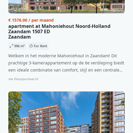
€ 1576.00 / per maand
apartment at Mahoniehout Noord-Holland
Zaandam 1507 ED
Zaandam
996 m²
For Rent
Welkom in het moderne Mahoniehout in Zaandam! Dit
prachtige 3-kamerappartement op de 6e verdieping biedt
een ideale combinatie van comfort, stijl en een centrale
locatie. Met een huurprijs van €1.576 per maand
via Huurportaal.nl
(inclusief BTW) en bijkomende servicekosten van €107,50
per maand is dit een geweldige kans voor professionals
die op zoek zijn naar een woning die direct beschikbaar is
vanaf 1 april 2026. Bij binnenkomst word je verwelkomd
in een ruime woonkamer met open keuken, samen goed
voor 44 m² aan leefruimte. De lichte woonkamer biedt
genoeg ruimte voor een gezellige zithoek én een stijlvolle