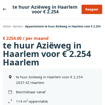
Ga
te huur Aziëweg in Haarlem
naar
Reageer
voor € 2.254
de
inhoud
Home
·
Kamers
·
Appartement te huur Aziëweg in Haarlem voor € 2.254
€ 2254.00 / per maand
te huur Aziëweg in
Haarlem voor € 2.254
Haarlem
te huur Aziëweg in Haarlem voor € 2.254
2037 XZ Haarlem
Beschikbaar vanaf
114 m² oppervlakte