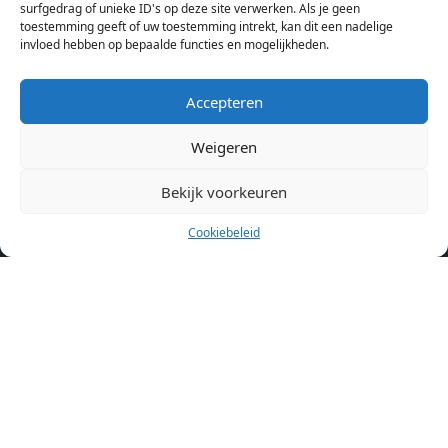
aanbod ben je bij ons een juiste adres. Wij verhuren zelf geen
surfgedrag of unieke ID's op deze site verwerken. Als je geen
toestemming geeft of uw toestemming intrekt, kan dit een nadelige
studentenkamers of appartementen, maar tonen enkel het
invloed hebben op bepaalde functies en mogelijkheden.
aanbod. Staat jouw nieuwe kamer er tussen, meld je dan aan
op de website van de kameraanbieder.
Accepteren
Weigeren
Kamers in andere steden
Kamer huren in Amsterdam
Bekijk voorkeuren
Cookiebeleid
Pagina’s
Home
Blog
Over ons
Cookiebeleid (EU)