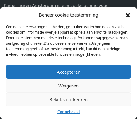
Kamer huren Amsterdam is een zoekmachine voor
studentenkamers en appartementen in Amsterdam. Wij halen
Beheer cookie toestemming
bij verschillende aanbieders het kamer aanbod per stad op.
Om de beste ervaringen te bieden, gebruiken wij technologieën zoals
Hierdoor kan je op één pagina het complete aanbod kamers in
cookies om informatie over je apparaat op te slaan en/of te raadplegen.
Amsterdam bekijken. Voor het meest recente en complete
Door in te stemmen met deze technologieën kunnen wij gegevens zoals
aanbod ben je bij ons een juiste adres. Wij verhuren zelf geen
surfgedrag of unieke ID's op deze site verwerken. Als je geen
toestemming geeft of uw toestemming intrekt, kan dit een nadelige
studentenkamers of appartementen, maar tonen enkel het
invloed hebben op bepaalde functies en mogelijkheden.
aanbod. Staat jouw nieuwe kamer er tussen, meld je dan aan
op de website van de kameraanbieder.
Accepteren
Weigeren
Kamers in andere steden
Kamer huren in Amsterdam
Bekijk voorkeuren
Cookiebeleid
Pagina’s
Home
Blog