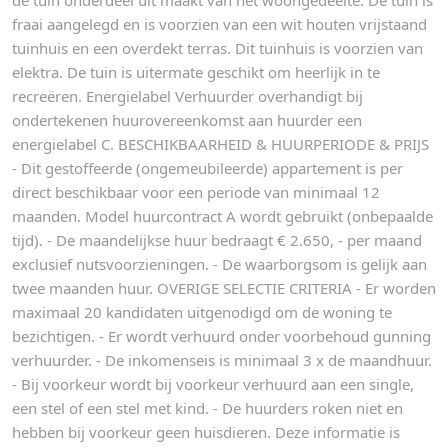
de tuin onderdeel uit maakt van het woongedeelte. De tuin is
fraai aangelegd en is voorzien van een wit houten vrijstaand
tuinhuis en een overdekt terras. Dit tuinhuis is voorzien van
elektra. De tuin is uitermate geschikt om heerlijk in te
recreëren. Energielabel Verhuurder overhandigt bij
ondertekenen huurovereenkomst aan huurder een
energielabel C. BESCHIKBAARHEID & HUURPERIODE & PRIJS
- Dit gestoffeerde (ongemeubileerde) appartement is per
direct beschikbaar voor een periode van minimaal 12
maanden. Model huurcontract A wordt gebruikt (onbepaalde
tijd). - De maandelijkse huur bedraagt € 2.650, - per maand
exclusief nutsvoorzieningen. - De waarborgsom is gelijk aan
twee maanden huur. OVERIGE SELECTIE CRITERIA - Er worden
maximaal 20 kandidaten uitgenodigd om de woning te
bezichtigen. - Er wordt verhuurd onder voorbehoud gunning
verhuurder. - De inkomenseis is minimaal 3 x de maandhuur.
- Bij voorkeur wordt bij voorkeur verhuurd aan een single,
een stel of een stel met kind. - De huurders roken niet en
hebben bij voorkeur geen huisdieren. Deze informatie is