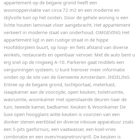
appartement op de begane grond heeft een
woonoppervlakte van circa 72 m2 en een moderne en
stijlvolle tuin op het oosten. Door de gehele woning is een
lichte houten laminaat vloer aangebracht. Het appartement
verkeert in moderne staat van onderhoud. OMGEVING Het
appartement ligt in een rustige straat in de hippe
Hoofddorplein buurt, op loop- en fiets afstand van diverse
winkels, restaurants en openbaar vervoer. Met de auto bent u
erg snel op de ringweg A-10. Parkeren gaat middels een
vergunningen systeem. U kunt hierover meer informatie
vinden op de site van de Gemeente Amsterdam. INDELING
Entree op de begane grond, tochtportaal, meterkast,
slaapkamer aan de voorzijde, open keuken, toiletruimte,
wasruimte, woonkamer met openslaande deuren naar de
tuin, tweede kamer, badkamer. Keuken & Woonkamer De
luxe open hoogglans witte keuken is voorzien van een
donker stenen werkblad en diverse inbouw apparatuur zoals
een 5-pits gasfornuis, een vaatwasser, een koel-vries
combinatie en een oven/magnetron/grill. De keuken is