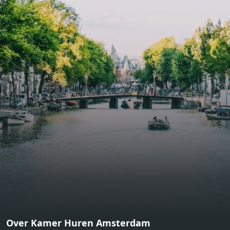
bathroom and fitted wardrobes. High-grade finishes
include oak flooring (with floor heating), modular led
lighting, exquisitely tailored wall panels and floor-to-
ceiling windows with layered treatments.Notice:
Displayed prices and data are not final, and should be
used for informative purpose only. They are not
contractual or binding. Energy pass This building is not
subject to EnEV. - Flatscreen TV - Hairdryer - Heating -
Towels and sheets - Iron - Hygiene utensils - Washing
machine - Oven - Microwave - Refrigerator - Internet -
Working desk Homelike Code: UBK-396713 Available From:
Now
Over Kamer Huren Amsterdam