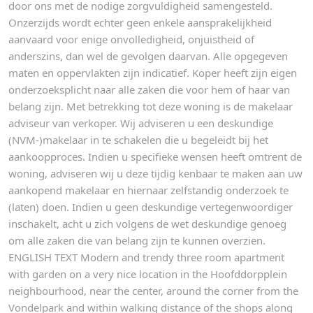
door ons met de nodige zorgvuldigheid samengesteld.
Onzerzijds wordt echter geen enkele aansprakelijkheid
aanvaard voor enige onvolledigheid, onjuistheid of
anderszins, dan wel de gevolgen daarvan. Alle opgegeven
maten en oppervlakten zijn indicatief. Koper heeft zijn eigen
onderzoeksplicht naar alle zaken die voor hem of haar van
belang zijn. Met betrekking tot deze woning is de makelaar
adviseur van verkoper. Wij adviseren u een deskundige
(NVM-)makelaar in te schakelen die u begeleidt bij het
aankoopproces. Indien u specifieke wensen heeft omtrent de
woning, adviseren wij u deze tijdig kenbaar te maken aan uw
aankopend makelaar en hiernaar zelfstandig onderzoek te
(laten) doen. Indien u geen deskundige vertegenwoordiger
inschakelt, acht u zich volgens de wet deskundige genoeg
om alle zaken die van belang zijn te kunnen overzien.
ENGLISH TEXT Modern and trendy three room apartment
with garden on a very nice location in the Hoofddorpplein
neighbourhood, near the center, around the corner from the
Vondelpark and within walking distance of the shops along