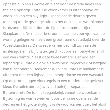
opgesteld in een L-vorm en biedt door de brede lades een
zee aan opbergruimte. De woonkamer is uitgebouwd en
voorzien van een sky-light. Openslaande deuren geven
toegang tot de gezellige tuin op het oosten. De woonkamer
is uitzonderlijk licht door de fijne grote raampartijen.
Slaapkamers De master bedroom is aan de voorzijde van de
woning gelegen en heeft een groot raam dat uitkijkt over de
Woestduinstraat. De tweede kamer bevindt zich aan de
achterzijde en is bij uitstek geschikt voor een baby-kamer of
een werkruimte. Naast deze twee kamers is er nog een
inpandige ruimte die ook als werkplek, logeerplek of berging
kan functioneren. Badkamer & Toiletruimte De badkamer is
uitgerust met een ligbad, een inloop-doche en een wastafel.
Op de grond liggen vloertegels in een moderne beige/lever
kleur. De toiletruimte (zwevend toilet) is separaat.
Buitenruimte De tuin is toegankelijk vanuit de woonkamer.
Bij zonnig en warm weer en door de fraaie openslaande
deuren en het grote skylight in de woonkamer voelt het alsof