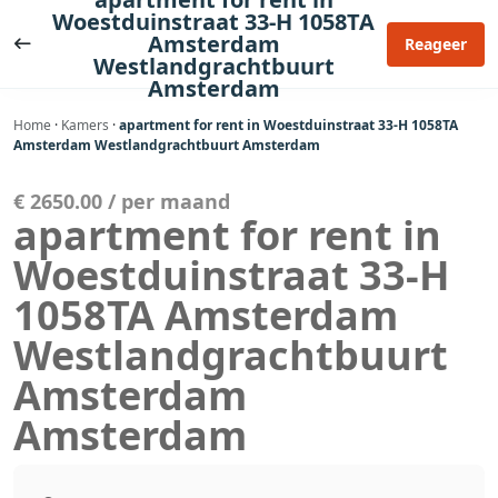
Ga
Woestduinstraat 33-H 1058TA
naar
Amsterdam
Reageer
Westlandgrachtbuurt
de
Amsterdam
inhoud
Home
·
Kamers
·
apartment for rent in Woestduinstraat 33-H 1058TA
Amsterdam Westlandgrachtbuurt Amsterdam
€ 2650.00 / per maand
apartment for rent in
Woestduinstraat 33-H
1058TA Amsterdam
Westlandgrachtbuurt
Amsterdam
Amsterdam