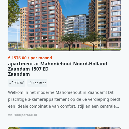
€ 1576.00 / per maand
apartment at Mahoniehout Noord-Holland
Zaandam 1507 ED
Zaandam
996 m²
For Rent
Welkom in het moderne Mahoniehout in Zaandam! Dit
prachtige 3-kamerappartement op de 6e verdieping biedt
een ideale combinatie van comfort, stijl en een centrale
locatie. Met een huurprijs van €1.576 per maand
via Huurportaal.nl
(inclusief BTW) en bijkomende servicekosten van €107,50
per maand is dit een geweldige kans voor professionals