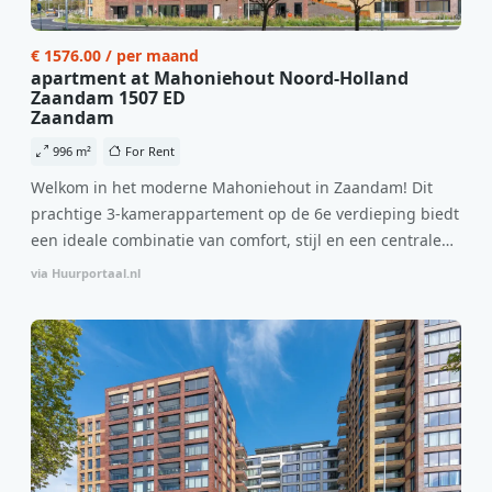
€ 1576.00 / per maand
apartment at Mahoniehout Noord-Holland
Zaandam 1507 ED
Zaandam
996 m²
For Rent
Welkom in het moderne Mahoniehout in Zaandam! Dit
prachtige 3-kamerappartement op de 6e verdieping biedt
een ideale combinatie van comfort, stijl en een centrale
locatie. Met een huurprijs van €1.576 per maand
via Huurportaal.nl
(inclusief BTW) en bijkomende servicekosten van €107,50
per maand is dit een geweldige kans voor professionals
die op zoek zijn naar een woning die direct beschikbaar is
vanaf 1 april 2026. Bij binnenkomst word je verwelkomd
in een ruime woonkamer met open keuken, samen goed
voor 44 m² aan leefruimte. De lichte woonkamer biedt
genoeg ruimte voor een gezellige zithoek én een stijlvolle
eethoek. De keuken is van alle gemakken voorzien, perfect