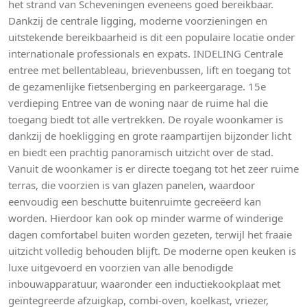
het strand van Scheveningen eveneens goed bereikbaar.
Dankzij de centrale ligging, moderne voorzieningen en
uitstekende bereikbaarheid is dit een populaire locatie onder
internationale professionals en expats. INDELING Centrale
entree met bellentableau, brievenbussen, lift en toegang tot
de gezamenlijke fietsenberging en parkeergarage. 15e
verdieping Entree van de woning naar de ruime hal die
toegang biedt tot alle vertrekken. De royale woonkamer is
dankzij de hoekligging en grote raampartijen bijzonder licht
en biedt een prachtig panoramisch uitzicht over de stad.
Vanuit de woonkamer is er directe toegang tot het zeer ruime
terras, die voorzien is van glazen panelen, waardoor
eenvoudig een beschutte buitenruimte gecreëerd kan
worden. Hierdoor kan ook op minder warme of winderige
dagen comfortabel buiten worden gezeten, terwijl het fraaie
uitzicht volledig behouden blijft. De moderne open keuken is
luxe uitgevoerd en voorzien van alle benodigde
inbouwapparatuur, waaronder een inductiekookplaat met
geïntegreerde afzuigkap, combi-oven, koelkast, vriezer,