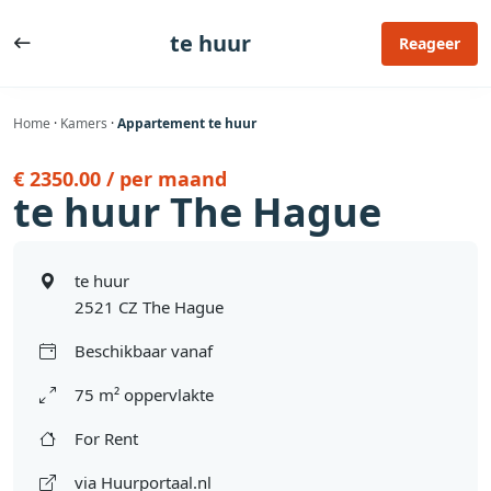
Ga
naar
te huur
Reageer
de
inhoud
Home
·
Kamers
·
Appartement te huur
€ 2350.00 / per maand
te huur The Hague
te huur
2521 CZ The Hague
Beschikbaar vanaf
75 m² oppervlakte
For Rent
via Huurportaal.nl