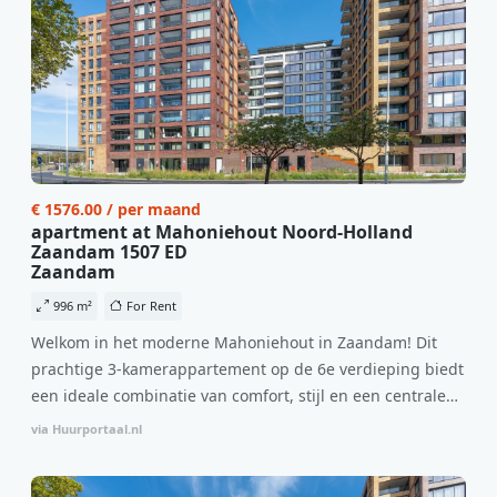
€ 1576.00 / per maand
apartment at Mahoniehout Noord-Holland
Zaandam 1507 ED
Zaandam
996 m²
For Rent
Welkom in het moderne Mahoniehout in Zaandam! Dit
prachtige 3-kamerappartement op de 6e verdieping biedt
een ideale combinatie van comfort, stijl en een centrale
locatie. Met een huurprijs van €1.576 per maand
via Huurportaal.nl
(inclusief BTW) en bijkomende servicekosten van €107,50
per maand is dit een geweldige kans voor professionals