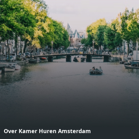
bathroom and fitted wardrobes. High-grade finishes
include oak flooring (with floor heating), modular led
lighting, exquisitely tailored wall panels and floor-to-
ceiling windows with layered treatments.Notice:
Displayed prices and data are not final, and should be
used for informative purpose only. They are not
contractual or binding. Energy pass This building is not
subject to EnEV. - Flatscreen TV - Hairdryer - Heating -
Towels and sheets - Iron - Hygiene utensils - Washing
machine - Oven - Microwave - Refrigerator - Internet -
Working desk Homelike Code: UBK-396713 Available From:
Now
Over Kamer Huren Amsterdam