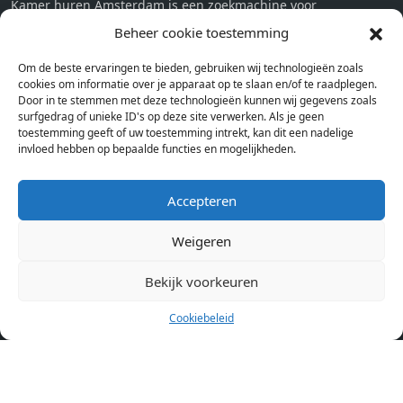
Kamer huren Amsterdam is een zoekmachine voor
studentenkamers en appartementen in Amsterdam. Wij halen
Beheer cookie toestemming
bij verschillende aanbieders het kamer aanbod per stad op.
Om de beste ervaringen te bieden, gebruiken wij technologieën zoals
Hierdoor kan je op één pagina het complete aanbod kamers in
cookies om informatie over je apparaat op te slaan en/of te raadplegen.
Amsterdam bekijken. Voor het meest recente en complete
Door in te stemmen met deze technologieën kunnen wij gegevens zoals
aanbod ben je bij ons een juiste adres. Wij verhuren zelf geen
surfgedrag of unieke ID's op deze site verwerken. Als je geen
toestemming geeft of uw toestemming intrekt, kan dit een nadelige
studentenkamers of appartementen, maar tonen enkel het
invloed hebben op bepaalde functies en mogelijkheden.
aanbod. Staat jouw nieuwe kamer er tussen, meld je dan aan
op de website van de kameraanbieder.
Accepteren
Weigeren
Kamers in andere steden
Kamer huren in Amsterdam
Bekijk voorkeuren
Cookiebeleid
Pagina’s
Home
Blog