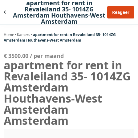
apartment for rent in
Ga
Revaleiland 35- 1014ZG
naar
Reageer
Amsterdam Houthavens-West
de
Amsterdam
inhoud
Home
·
Kamers
·
apartment for rent in Revaleiland 35- 1014ZG
Amsterdam Houthavens-West Amsterdam
€ 3500.00 / per maand
apartment for rent in
Revaleiland 35- 1014ZG
Amsterdam
Houthavens-West
Amsterdam
Amsterdam