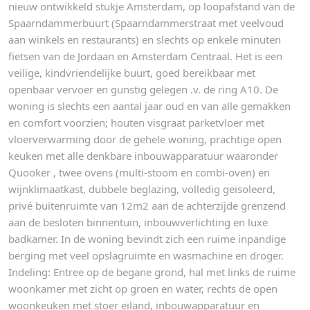
nieuw ontwikkeld stukje Amsterdam, op loopafstand van de
Spaarndammerbuurt (Spaarndammerstraat met veelvoud
aan winkels en restaurants) en slechts op enkele minuten
fietsen van de Jordaan en Amsterdam Centraal. Het is een
veilige, kindvriendelijke buurt, goed bereikbaar met
openbaar vervoer en gunstig gelegen .v. de ring A10. De
woning is slechts een aantal jaar oud en van alle gemakken
en comfort voorzien; houten visgraat parketvloer met
vloerverwarming door de gehele woning, prachtige open
keuken met alle denkbare inbouwapparatuur waaronder
Quooker , twee ovens (multi-stoom en combi-oven) en
wijnklimaatkast, dubbele beglazing, volledig geïsoleerd,
privé buitenruimte van 12m2 aan de achterzijde grenzend
aan de besloten binnentuin, inbouwverlichting en luxe
badkamer. In de woning bevindt zich een ruime inpandige
berging met veel opslagruimte en wasmachine en droger.
Indeling: Entree op de begane grond, hal met links de ruime
woonkamer met zicht op groen en water, rechts de open
woonkeuken met stoer eiland, inbouwapparatuur en