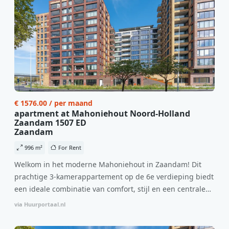
€ 1576.00 / per maand
apartment at Mahoniehout Noord-Holland
Zaandam 1507 ED
Zaandam
996 m²
For Rent
Welkom in het moderne Mahoniehout in Zaandam! Dit
prachtige 3-kamerappartement op de 6e verdieping biedt
een ideale combinatie van comfort, stijl en een centrale
locatie. Met een huurprijs van €1.576 per maand
via Huurportaal.nl
(inclusief BTW) en bijkomende servicekosten van €107,50
per maand is dit een geweldige kans voor professionals