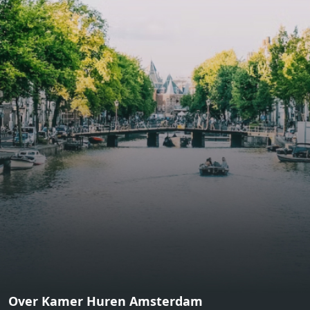
bathroom and fitted wardrobes. High-grade finishes
include oak flooring (with floor heating), modular led
lighting, exquisitely tailored wall panels and floor-to-
ceiling windows with layered treatments.Notice:
Displayed prices and data are not final, and should be
used for informative purpose only. They are not
contractual or binding. Energy pass This building is not
subject to EnEV. - Flatscreen TV - Hairdryer - Heating -
Towels and sheets - Iron - Hygiene utensils - Washing
machine - Oven - Microwave - Refrigerator - Internet -
Working desk Homelike Code: UBK-396713 Available From:
Now
Over Kamer Huren Amsterdam