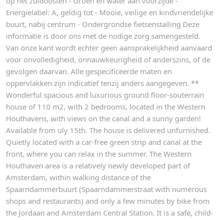
op het zuidoosten - Groen en water aan voorzijde -
Energielabel: A, geldig tot - Mooie, veilige en kindvriendelijke
buurt, nabij centrum - Ondergrondse fietsenstalling Deze
informatie is door ons met de nodige zorg samengesteld.
Van onze kant wordt echter geen aansprakelijkheid aanvaard
voor onvolledigheid, onnauwkeurigheid of anderszins, of de
gevolgen daarvan. Alle gespecificeerde maten en
oppervlakken zijn indicatief tenzij anders aangegeven. **
Wonderful spacious and luxurious ground floor-souterrain
house of 110 m2, with 2 bedrooms, located in the Western
Houthavens, with views on the canal and a sunny garden!
Available from uly 15th. The house is delivered unfurnished.
Quietly located with a car-free green strip and canal at the
front, where you can relax in the summer. The Western
Houthaven area is a relatively newly developed part of
Amsterdam, within walking distance of the
Spaarndammerbuurt (Spaarndammerstraat with numerous
shops and restaurants) and only a few minutes by bike from
the Jordaan and Amsterdam Central Station. It is a safe, child-