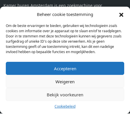
Kamer huren Amsterdam is een zoekmachine voor
studentenkamers en appartementen in Amsterdam. Wij halen
Beheer cookie toestemming
bij verschillende aanbieders het kamer aanbod per stad op.
Om de beste ervaringen te bieden, gebruiken wij technologieën zoals
Hierdoor kan je op één pagina het complete aanbod kamers in
cookies om informatie over je apparaat op te slaan en/of te raadplegen.
Amsterdam bekijken. Voor het meest recente en complete
Door in te stemmen met deze technologieën kunnen wij gegevens zoals
aanbod ben je bij ons een juiste adres. Wij verhuren zelf geen
surfgedrag of unieke ID's op deze site verwerken. Als je geen
toestemming geeft of uw toestemming intrekt, kan dit een nadelige
studentenkamers of appartementen, maar tonen enkel het
invloed hebben op bepaalde functies en mogelijkheden.
aanbod. Staat jouw nieuwe kamer er tussen, meld je dan aan
op de website van de kameraanbieder.
Accepteren
Weigeren
Kamers in andere steden
Kamer huren in Amsterdam
Bekijk voorkeuren
Cookiebeleid
Pagina’s
Home
Blog