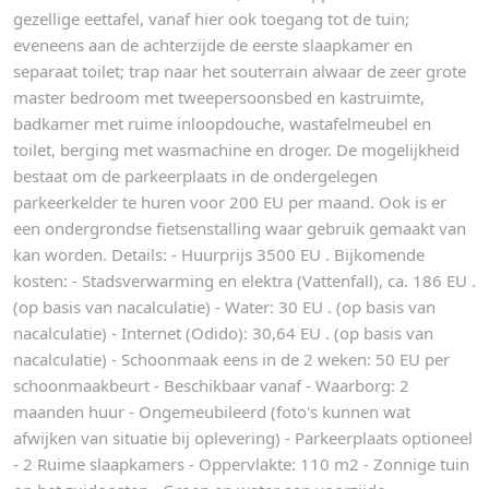
gezellige eettafel, vanaf hier ook toegang tot de tuin;
eveneens aan de achterzijde de eerste slaapkamer en
separaat toilet; trap naar het souterrain alwaar de zeer grote
master bedroom met tweepersoonsbed en kastruimte,
badkamer met ruime inloopdouche, wastafelmeubel en
toilet, berging met wasmachine en droger. De mogelijkheid
bestaat om de parkeerplaats in de ondergelegen
parkeerkelder te huren voor 200 EU per maand. Ook is er
een ondergrondse fietsenstalling waar gebruik gemaakt van
kan worden. Details: - Huurprijs 3500 EU . Bijkomende
kosten: - Stadsverwarming en elektra (Vattenfall), ca. 186 EU .
(op basis van nacalculatie) - Water: 30 EU . (op basis van
nacalculatie) - Internet (Odido): 30,64 EU . (op basis van
nacalculatie) - Schoonmaak eens in de 2 weken: 50 EU per
schoonmaakbeurt - Beschikbaar vanaf - Waarborg: 2
maanden huur - Ongemeubileerd (foto's kunnen wat
afwijken van situatie bij oplevering) - Parkeerplaats optioneel
- 2 Ruime slaapkamers - Oppervlakte: 110 m2 - Zonnige tuin