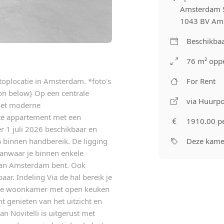
Amsterdam S
1043 BV Am
Beschikbaa
76 m² oppe
oplocatie in Amsterdam. *foto's
For Rent
ion below} Op een centrale
via Huurpo
 het moderne
hte appartement met een
1910.00 p
er 1 juli 2026 beschikbaar en
 binnen handbereik. De ligging
Deze kamer
 vanwaar je binnen enkele
 van Amsterdam bent. Ook
aar. Indeling Via de hal bereik je
chte woonkamer met open keuken
nt genieten van het uitzicht en
n Novitelli is uitgerust met