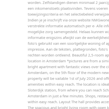
worden. Zelfstandigen dienen minimaal 2 jaarcij
een inkomenstoets plaatsvinden. Tevens voeren wi
toewijzingscriteria en het selectiebeleid verwijze
Indien je je inschrijft via onze website NMGwonen
verstrekte informatie automatisch per e- Alle in
mogelijke zorg samengesteld. Helaas kunnen wij
informatie enigszins afwijkt van de werkelijkhe
foto's gebruikt van een soortgelijke woning of 
impressie. Aan de teksten, plattegronden, foto
rechten worden ontleend. Beautiful 2,5-room ap
location in Amsterdam *pictures are from a simil
bright apartment with fantastic views over the cit
Amsterdam, on the 5th floor of the modern new-
property will be vailable 1st of July 2026 and off
amenities within easy reach. The location is idea
Sloterdijk station, from where you can reach Schi
Amsterdam in just a few minutes. Shops, restau
within easy reach. Layout The hall provides acces
The spacious and bright living room with open ki