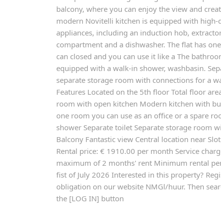
balcony, where you can enjoy the view and create
modern Novitelli kitchen is equipped with high-q
appliances, including an induction hob, extractor
compartment and a dishwasher. The flat has on
can closed and you can use it like a The bathro
equipped with a walk-in shower, washbasin. Separ
separate storage room with connections for a w
Features Located on the 5th floor Total floor ar
room with open kitchen Modern kitchen with bui
one room you can use as an office or a spare r
shower Separate toilet Separate storage room 
Balcony Fantastic view Central location near Slot
Rental price: € 1910.00 per month Service charg
maximum of 2 months' rent Minimum rental per
fist of July 2026 Interested in this property? Reg
obligation on our website NMGl/huur. Then searc
the [LOG IN] button