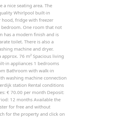
 a nice seating area. The
uality Whirlpool built-in
 hood, fridge with freezer
e bedroom. One room that not
om has a modern finish and is
ate toilet. There is also a
ashing machine and dryer.
ea approx. 76 m² Spacious living
lt-in appliances 1 bedrooms
oom Bathroom with walk-in
with washing machine connection
erdijk station Rental conditions
es: € 70.00 per month Deposit:
iod: 12 months Available the
ister for free and without
h for the property and click on