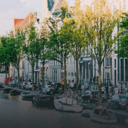
ue
solar panels to generate energy
supply. The windows have solar
shed,
control glazing, and the apartments
have climate control driven by a
ate
thermal energy storage system.
rking
Underfloor heating and cooling
contribute to a healthy indoor
environment. The atriums' seasonal
tes
green walls provide natural summer
gy
cooling, improved air quality and
r
acoustics, and are specially
tments
designed to attract native birds and
 a
butterflies.The bright residence
.
features an efficient and functional
g
open floor plan, a unique custom
kitchen, a bathroom and fitted
sonal
wardrobes. High-grade finishes
summer
include oak flooring (with floor
and
heating), modular led lighting,