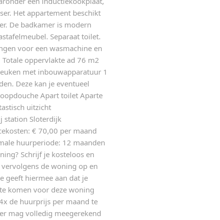
ronder een inductiekookplaat,
ser. Het appartement beschikt
er. De badkamer is modern
tafelmeubel. Separaat toilet.
tingen voor een wasmachine en
 Totale oppervlakte ad 76 m2
euken met inbouwapparatuur 1
den. Deze kan je eventueel
oopdouche Apart toilet Aparte
stisch uitzicht
station Sloterdijk
cekosten: € 70,00 per maand
ale huurperiode: 12 maanden
ning? Schrijf je kosteloos en
k vervolgens de woning op en
e geeft hiermee aan dat je
 te komen voor deze woning
4x de huurprijs per maand te
ner mag volledig meegerekend