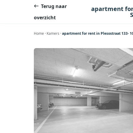
Ga
Terug naar
apartment for
naar
overzicht
de
inhoud
Home
·
Kamers
·
apartment for rent in Plesostraat 133-