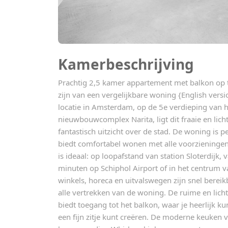
Kamerbeschrijving
Prachtig 2,5 kamer appartement met balkon op t
zijn van een vergelijkbare woning {English vers
locatie in Amsterdam, op de 5e verdieping van
nieuwbouwcomplex Narita, ligt dit fraaie en lic
fantastisch uitzicht over de stad. De woning is p
biedt comfortabel wonen met alle voorzieningen
is ideaal: op loopafstand van station Sloterdijk,
minuten op Schiphol Airport of in het centrum
winkels, horeca en uitvalswegen zijn snel bereikb
alle vertrekken van de woning. De ruime en li
biedt toegang tot het balkon, waar je heerlijk ku
een fijn zitje kunt creëren. De moderne keuken va