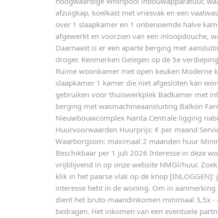
hoogwaardige Whirlpool inbouwapparatuur, waa
afzuigkap, koelkast met vriesvak en een vaatwas
over 1 slaapkamer en 1 onbenoemde halve kam
afgewerkt en voorzien van een inloopdouche, was
Daarnaast is er een aparte berging met aanslui
droger. Kenmerken Gelegen op de 5e verdieping
Ruime woonkamer met open keuken Moderne k
slaapkamer 1 kamer die niet afgesloten kan wor
gebruiken voor thuiswerkplek Badkamer met inl
berging met wasmachineaansluiting Balkon Fanta
Nieuwbouwcomplex Narita Centrale ligging nabij 
Huurvoorwaarden Huurprijs: € per maand Servi
Waarborgsom: maximaal 2 maanden huur Minim
Beschikbaar per 1 juli 2026 Interesse in deze wo
vrijblijvend in op onze website NMGl/huur. Zoe
klik in het paarse vlak op de knop [INLOGGEN]: j
interesse hebt in de woning. Om in aanmerking
dient het bruto maandinkomen minimaal 3,5x - 
bedragen. Het inkomen van een eventuele part