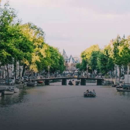
amer met open keuken,
treatments.A high-end boutiq
 goed voor 44 m² aan
residential complex in the
uimte. De lichte woonkamer
Weteringbuurt. The fully furni
 genoeg ruimte voor een
ready-to-live, contemporary
ige zithoek én een stijlvolle
apartments with separate priv
ek. De keuken is van alle
storage and secure bicycle pa
ken voorzien, perfect voor het
with an elegant lobby with an
den van heerlijke maaltijden.
elevator and green communal
t de woonkamer stap je zo het
spaces.The building incorpora
n op, waar je kunt genieten
solar panels to generate ener
en prachtig uitzicht en een
supply. The windows have sola
t van rust. De woning
control glazing, and the apar
ikt over twee comfortabele
have climate control driven by
kamers van respectievelijk 12,1
thermal energy storage system
 8 m². Beide kamers bieden tal
Underfloor heating and coolin
ogelijkheden, zoals een fijne
contribute to a healthy indoor
lek, een logeerkamer of een
environment. The atriums' sea
onlijke slaapkamer. De
green walls provide natural 
ne badkamer is voorzien van
cooling, improved air quality 