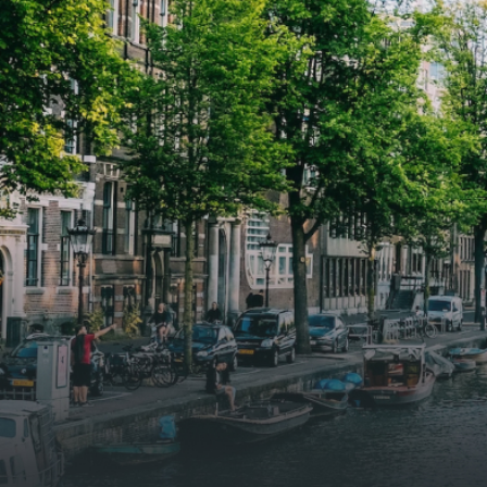
woonkamer met open keuken,
woonk
samen goed voor 44 m² aan
samen
leefruimte. De lichte woonkamer
leefr
biedt genoeg ruimte voor een
biedt
gezellige zithoek én een stijlvolle
gezell
eethoek. De keuken is van alle
eetho
gemakken voorzien, perfect voor het
gemak
bereiden van heerlijke maaltijden.
berei
Vanuit de woonkamer stap je zo het
Vanui
balkon op, waar je kunt genieten
balko
van een prachtig uitzicht en een
van e
moment van rust. De woning
momen
beschikt over twee comfortabele
besch
slaapkamers van respectievelijk 12,1
slaap
m² en 8 m². Beide kamers bieden tal
m² en
van mogelijkheden, zoals een fijne
van m
werkplek, een logeerkamer of een
werkp
persoonlijke slaapkamer. De
perso
moderne badkamer is voorzien van
moder