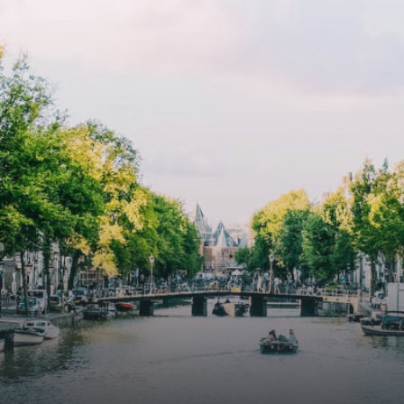
cooling contribute to a healthy indoor environment. The
atriums' seasonal green walls provide natural summer
cooling, improved air quality and acoustics, and are
specially designed to attract native birds and
butterflies.The bright residence features an efficient and
functional open floor plan, a unique custom kitchen, a
bathroom and fitted wardrobes. High-grade finishes
include oak flooring (with floor heating), modular led
lighting, exquisitely tailored wall panels and floor-to-
ceiling windows with layered treatments.Notice:
Displayed prices and data are not final, and should be
used for informative purpose only. They are not
contractual or binding. Energy pass This building is not
subject to EnEV. - Flatscreen TV - Hairdryer - Heating -
Towels and sheets - Iron - Hygiene utensils - Washing
machine - Oven - Microwave - Refrigerator - Internet -
Working desk Homelike Code: UBK-396713 Available From:
Now