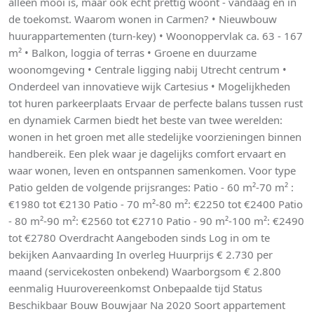
alleen mooi is, maar ook écht prettig woont - vandaag én in
de toekomst. Waarom wonen in Carmen? • Nieuwbouw
huurappartementen (turn-key) • Woonoppervlak ca. 63 - 167
m² • Balkon, loggia of terras • Groene en duurzame
woonomgeving • Centrale ligging nabij Utrecht centrum •
Onderdeel van innovatieve wijk Cartesius • Mogelijkheden
tot huren parkeerplaats Ervaar de perfecte balans tussen rust
en dynamiek Carmen biedt het beste van twee werelden:
wonen in het groen met alle stedelijke voorzieningen binnen
handbereik. Een plek waar je dagelijks comfort ervaart en
waar wonen, leven en ontspannen samenkomen. Voor type
Patio gelden de volgende prijsranges: Patio - 60 m²-70 m² :
€1980 tot €2130 Patio - 70 m²-80 m²: €2250 tot €2400 Patio
- 80 m²-90 m²: €2560 tot €2710 Patio - 90 m²-100 m²: €2490
tot €2780 Overdracht Aangeboden sinds Log in om te
bekijken Aanvaarding In overleg Huurprijs € 2.730 per
maand (servicekosten onbekend) Waarborgsom € 2.800
eenmalig Huurovereenkomst Onbepaalde tijd Status
Beschikbaar Bouw Bouwjaar Na 2020 Soort appartement