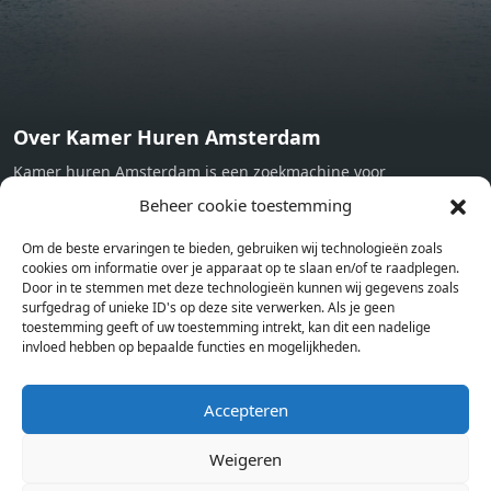
Over Kamer Huren Amsterdam
Kamer huren Amsterdam is een zoekmachine voor
studentenkamers en appartementen in Amsterdam. Wij halen
Beheer cookie toestemming
bij verschillende aanbieders het kamer aanbod per stad op.
Om de beste ervaringen te bieden, gebruiken wij technologieën zoals
Hierdoor kan je op één pagina het complete aanbod kamers in
cookies om informatie over je apparaat op te slaan en/of te raadplegen.
Amsterdam bekijken. Voor het meest recente en complete
Door in te stemmen met deze technologieën kunnen wij gegevens zoals
aanbod ben je bij ons een juiste adres. Wij verhuren zelf geen
surfgedrag of unieke ID's op deze site verwerken. Als je geen
toestemming geeft of uw toestemming intrekt, kan dit een nadelige
studentenkamers of appartementen, maar tonen enkel het
invloed hebben op bepaalde functies en mogelijkheden.
aanbod. Staat jouw nieuwe kamer er tussen, meld je dan aan
op de website van de kameraanbieder.
Accepteren
Weigeren
Kamers in andere steden