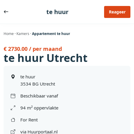
Ga
naar
te huur
Reageer
de
inhoud
Home
·
Kamers
·
Appartement te huur
€ 2730.00 / per maand
te huur Utrecht
te huur
3534 BG Utrecht
Beschikbaar vanaf
94 m² oppervlakte
For Rent
via Huurportaal.nl