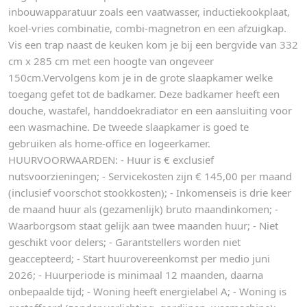
inbouwapparatuur zoals een vaatwasser, inductiekookplaat,
koel-vries combinatie, combi-magnetron en een afzuigkap.
Vis een trap naast de keuken kom je bij een bergvide van 332
cm x 285 cm met een hoogte van ongeveer
150cm.Vervolgens kom je in de grote slaapkamer welke
toegang gefet tot de badkamer. Deze badkamer heeft een
douche, wastafel, handdoekradiator en een aansluiting voor
een wasmachine. De tweede slaapkamer is goed te
gebruiken als home-office en logeerkamer.
HUURVOORWAARDEN: - Huur is € exclusief
nutsvoorzieningen; - Servicekosten zijn € 145,00 per maand
(inclusief voorschot stookkosten); - Inkomenseis is drie keer
de maand huur als (gezamenlijk) bruto maandinkomen; -
Waarborgsom staat gelijk aan twee maanden huur; - Niet
geschikt voor delers; - Garantstellers worden niet
geaccepteerd; - Start huurovereenkomst per medio juni
2026; - Huurperiode is minimaal 12 maanden, daarna
onbepaalde tijd; - Woning heeft energielabel A; - Woning is