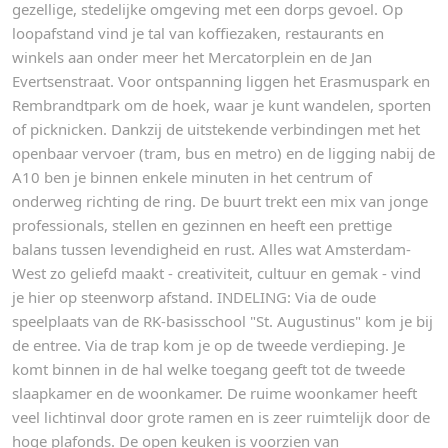
gezellige, stedelijke omgeving met een dorps gevoel. Op
loopafstand vind je tal van koffiezaken, restaurants en
winkels aan onder meer het Mercatorplein en de Jan
Evertsenstraat. Voor ontspanning liggen het Erasmuspark en
Rembrandtpark om de hoek, waar je kunt wandelen, sporten
of picknicken. Dankzij de uitstekende verbindingen met het
openbaar vervoer (tram, bus en metro) en de ligging nabij de
A10 ben je binnen enkele minuten in het centrum of
onderweg richting de ring. De buurt trekt een mix van jonge
professionals, stellen en gezinnen en heeft een prettige
balans tussen levendigheid en rust. Alles wat Amsterdam-
West zo geliefd maakt - creativiteit, cultuur en gemak - vind
je hier op steenworp afstand. INDELING: Via de oude
speelplaats van de RK-basisschool "St. Augustinus" kom je bij
de entree. Via de trap kom je op de tweede verdieping. Je
komt binnen in de hal welke toegang geeft tot de tweede
slaapkamer en de woonkamer. De ruime woonkamer heeft
veel lichtinval door grote ramen en is zeer ruimtelijk door de
hoge plafonds. De open keuken is voorzien van