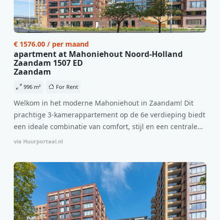
€ 1576.00 / per maand
apartment at Mahoniehout Noord-Holland
Zaandam 1507 ED
Zaandam
996 m²
For Rent
Welkom in het moderne Mahoniehout in Zaandam! Dit
prachtige 3-kamerappartement op de 6e verdieping biedt
een ideale combinatie van comfort, stijl en een centrale
locatie. Met een huurprijs van €1.576 per maand
via Huurportaal.nl
(inclusief BTW) en bijkomende servicekosten van €107,50
per maand is dit een geweldige kans voor professionals
die op zoek zijn naar een woning die direct beschikbaar is
vanaf 1 april 2026. Bij binnenkomst word je verwelkomd
in een ruime woonkamer met open keuken, samen goed
voor 44 m² aan leefruimte. De lichte woonkamer biedt