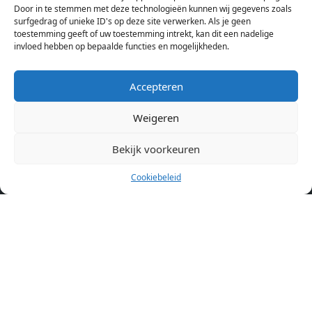
Amsterdam bekijken. Voor het meest recente en complete
Door in te stemmen met deze technologieën kunnen wij gegevens zoals
aanbod ben je bij ons een juiste adres. Wij verhuren zelf geen
surfgedrag of unieke ID's op deze site verwerken. Als je geen
toestemming geeft of uw toestemming intrekt, kan dit een nadelige
studentenkamers of appartementen, maar tonen enkel het
invloed hebben op bepaalde functies en mogelijkheden.
aanbod. Staat jouw nieuwe kamer er tussen, meld je dan aan
op de website van de kameraanbieder.
Accepteren
Weigeren
Kamers in andere steden
Kamer huren in Amsterdam
Bekijk voorkeuren
Cookiebeleid
Pagina’s
Home
Blog
Over ons
Cookiebeleid (EU)