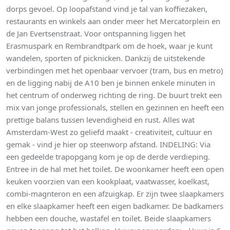
dorps gevoel. Op loopafstand vind je tal van koffiezaken,
restaurants en winkels aan onder meer het Mercatorplein en
de Jan Evertsenstraat. Voor ontspanning liggen het
Erasmuspark en Rembrandtpark om de hoek, waar je kunt
wandelen, sporten of picknicken. Dankzij de uitstekende
verbindingen met het openbaar vervoer (tram, bus en metro)
en de ligging nabij de A10 ben je binnen enkele minuten in
het centrum of onderweg richting de ring. De buurt trekt een
mix van jonge professionals, stellen en gezinnen en heeft een
prettige balans tussen levendigheid en rust. Alles wat
Amsterdam-West zo geliefd maakt - creativiteit, cultuur en
gemak - vind je hier op steenworp afstand. INDELING: Via
een gedeelde trapopgang kom je op de derde verdieping.
Entree in de hal met het toilet. De woonkamer heeft een open
keuken voorzien van een kookplaat, vaatwasser, koelkast,
combi-magnteron en een afzuigkap. Er zijn twee slaapkamers
en elke slaapkamer heeft een eigen badkamer. De badkamers
hebben een douche, wastafel en toilet. Beide slaapkamers