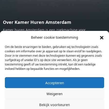
Over Kamer Huren Amsterdam
Kamer huren Amsterdam is een zoekmachine voor
studentenkamers en appartementen in Amsterdam. Wij halen
Beheer cookie toestemming
bij verschillende aanbieders het kamer aanbod per stad op.
Om de beste ervaringen te bieden, gebruiken wij technologieën zoals
Hierdoor kan je op één pagina het complete aanbod kamers in
cookies om informatie over je apparaat op te slaan en/of te raadplegen.
Amsterdam bekijken. Voor het meest recente en complete
Door in te stemmen met deze technologieën kunnen wij gegevens zoals
aanbod ben je bij ons een juiste adres. Wij verhuren zelf geen
surfgedrag of unieke ID's op deze site verwerken. Als je geen
toestemming geeft of uw toestemming intrekt, kan dit een nadelige
studentenkamers of appartementen, maar tonen enkel het
invloed hebben op bepaalde functies en mogelijkheden.
aanbod. Staat jouw nieuwe kamer er tussen, meld je dan aan
op de website van de kameraanbieder.
Accepteren
Weigeren
Kamers in andere steden
Kamer huren in Amsterdam
Bekijk voorkeuren