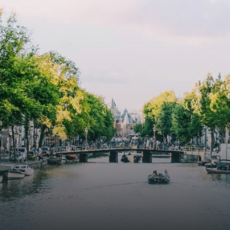
atriums' seasonal green walls provide natural summer
cooling, improved air quality and acoustics, and are
specially designed to attract native birds and
butterflies.The bright residence features an efficient and
functional open floor plan, a unique custom kitchen, a
bathroom and fitted wardrobes. High-grade finishes
include oak flooring (with floor heating), modular led
lighting, exquisitely tailored wall panels and floor-to-
ceiling windows with layered treatments.Notice:
Displayed prices and data are not final, and should be
used for informative purpose only. They are not
contractual or binding. Energy pass This building is not
subject to EnEV. - Flatscreen TV - Hairdryer - Heating -
Towels and sheets - Iron - Hygiene utensils - Washing
machine - Oven - Microwave - Refrigerator - Internet -
Working desk Homelike Code: UBK-396713 Available From:
Now