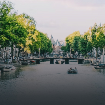
specially designed to attract native birds and
butterflies.The bright residence features an efficient and
functional open floor plan, a unique custom kitchen, a
bathroom and fitted wardrobes. High-grade finishes
include oak flooring (with floor heating), modular led
lighting, exquisitely tailored wall panels and floor-to-
ceiling windows with layered treatments.Notice:
Displayed prices and data are not final, and should be
used for informative purpose only. They are not
contractual or binding. Energy pass This building is not
subject to EnEV. - Flatscreen TV - Hairdryer - Heating -
Towels and sheets - Iron - Hygiene utensils - Washing
machine - Oven - Microwave - Refrigerator - Internet -
Working desk Homelike Code: UBK-396713 Available From:
Now