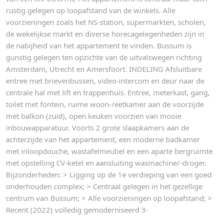
rustig gelegen op loopafstand van de winkels. Alle
voorzieningen zoals het NS-station, supermarkten, scholen,
de wekelijkse markt en diverse horecagelegenheden zijn in
de nabijheid van het appartement te vinden. Bussum is
gunstig gelegen ten opzichte van de uitvalswegen richting
Amsterdam, Utrecht en Amersfoort. INDELING Afsluitbare
entree met brievenbussen, video-intercom en deur naar de
centrale hal met lift en trappenhuis. Entree, meterkast, gang,
toilet met fontein, ruime woon-/eetkamer aan de voorzijde
met balkon (zuid), open keuken voorzien van mooie
inbouwapparatuur. Voorts 2 grote slaapkamers aan de
achterzijde van het appartement, een moderne badkamer
met inloopdouche, wastafelmeubel en een aparte bergruimte
met opstelling CV-ketel en aansluiting wasmachine/-droger.
Bijzonderheden: > Ligging op de 1e verdieping van een goed
onderhouden complex; > Centraal gelegen in het gezellige
centrum van Bussum; > Alle voorzieningen op loopafstand; >
Recent (2022) volledig gemoderniseerd 3-