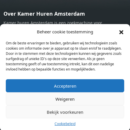
Over Kamer Huren Amsterdam
Kamer huren Amsterdam is een zoekmachine voor
studentenkamers en appartementen in Amsterdam. Wij halen
Beheer cookie toestemming
bij verschillende aanbieders het kamer aanbod per stad op.
Om de beste ervaringen te bieden, gebruiken wij technologieën zoals
Hierdoor kan je op één pagina het complete aanbod kamers in
cookies om informatie over je apparaat op te slaan en/of te raadplegen.
Amsterdam bekijken. Voor het meest recente en complete
Door in te stemmen met deze technologieën kunnen wij gegevens zoals
aanbod ben je bij ons een juiste adres. Wij verhuren zelf geen
surfgedrag of unieke ID's op deze site verwerken. Als je geen
toestemming geeft of uw toestemming intrekt, kan dit een nadelige
studentenkamers of appartementen, maar tonen enkel het
invloed hebben op bepaalde functies en mogelijkheden.
aanbod. Staat jouw nieuwe kamer er tussen, meld je dan aan
op de website van de kameraanbieder.
Accepteren
Weigeren
Kamers in andere steden
Kamer huren in Amsterdam
Bekijk voorkeuren
Cookiebeleid
Pagina’s