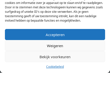
cookies om informatie over je apparaat op te slaan en/of te raadplegen.
Amsterdam bekijken. Voor het meest recente en complete
Door in te stemmen met deze technologieën kunnen wij gegevens zoals
aanbod ben je bij ons een juiste adres. Wij verhuren zelf geen
surfgedrag of unieke ID's op deze site verwerken. Als je geen
toestemming geeft of uw toestemming intrekt, kan dit een nadelige
studentenkamers of appartementen, maar tonen enkel het
invloed hebben op bepaalde functies en mogelijkheden.
aanbod. Staat jouw nieuwe kamer er tussen, meld je dan aan
op de website van de kameraanbieder.
Accepteren
Weigeren
Kamers in andere steden
Kamer huren in Amsterdam
Bekijk voorkeuren
Cookiebeleid
Pagina’s
Home
Blog
Over ons
Cookiebeleid (EU)