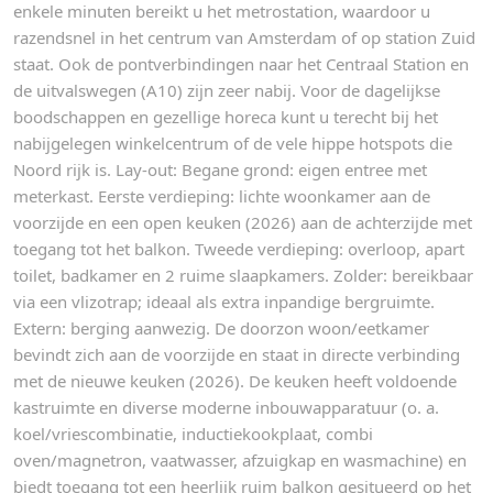
enkele minuten bereikt u het metrostation, waardoor u
razendsnel in het centrum van Amsterdam of op station Zuid
staat. Ook de pontverbindingen naar het Centraal Station en
de uitvalswegen (A10) zijn zeer nabij. Voor de dagelijkse
boodschappen en gezellige horeca kunt u terecht bij het
nabijgelegen winkelcentrum of de vele hippe hotspots die
Noord rijk is. Lay-out: Begane grond: eigen entree met
meterkast. Eerste verdieping: lichte woonkamer aan de
voorzijde en een open keuken (2026) aan de achterzijde met
toegang tot het balkon. Tweede verdieping: overloop, apart
toilet, badkamer en 2 ruime slaapkamers. Zolder: bereikbaar
via een vlizotrap; ideaal als extra inpandige bergruimte.
Extern: berging aanwezig. De doorzon woon/eetkamer
bevindt zich aan de voorzijde en staat in directe verbinding
met de nieuwe keuken (2026). De keuken heeft voldoende
kastruimte en diverse moderne inbouwapparatuur (o. a.
koel/vriescombinatie, inductiekookplaat, combi
oven/magnetron, vaatwasser, afzuigkap en wasmachine) en
biedt toegang tot een heerlijk ruim balkon gesitueerd op het