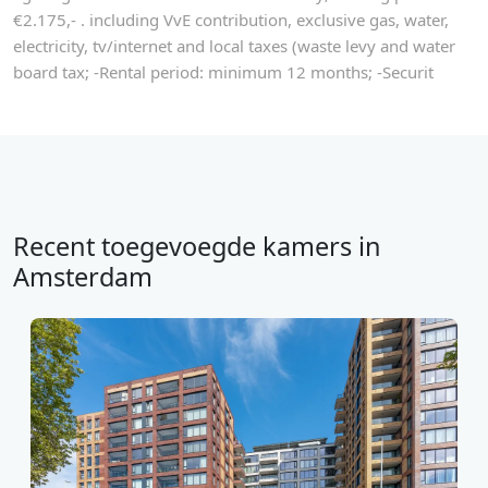
€2.175,- . including VvE contribution, exclusive gas, water,
electricity, tv/internet and local taxes (waste levy and water
board tax; -Rental period: minimum 12 months; -Securit
Recent toegevoegde kamers in
Amsterdam