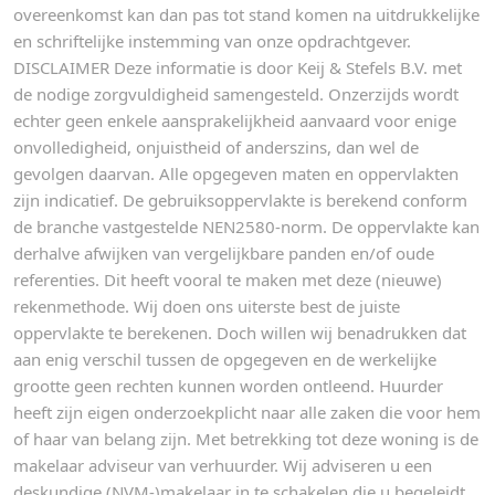
overeenkomst kan dan pas tot stand komen na uitdrukkelijke
en schriftelijke instemming van onze opdrachtgever.
DISCLAIMER Deze informatie is door Keij & Stefels B.V. met
de nodige zorgvuldigheid samengesteld. Onzerzijds wordt
echter geen enkele aansprakelijkheid aanvaard voor enige
onvolledigheid, onjuistheid of anderszins, dan wel de
gevolgen daarvan. Alle opgegeven maten en oppervlakten
zijn indicatief. De gebruiksoppervlakte is berekend conform
de branche vastgestelde NEN2580-norm. De oppervlakte kan
derhalve afwijken van vergelijkbare panden en/of oude
referenties. Dit heeft vooral te maken met deze (nieuwe)
rekenmethode. Wij doen ons uiterste best de juiste
oppervlakte te berekenen. Doch willen wij benadrukken dat
aan enig verschil tussen de opgegeven en de werkelijke
grootte geen rechten kunnen worden ontleend. Huurder
heeft zijn eigen onderzoekplicht naar alle zaken die voor hem
of haar van belang zijn. Met betrekking tot deze woning is de
makelaar adviseur van verhuurder. Wij adviseren u een
deskundige (NVM-)makelaar in te schakelen die u begeleidt