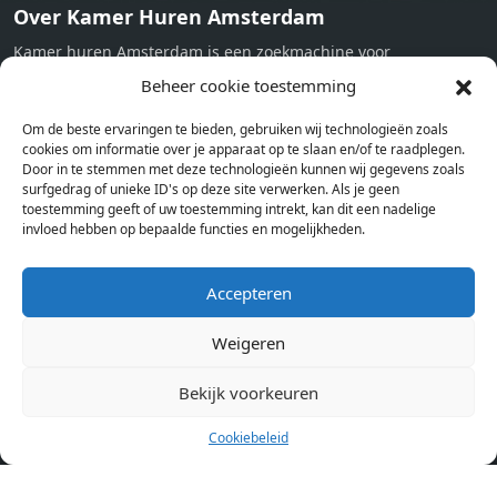
Over Kamer Huren Amsterdam
Kamer huren Amsterdam is een zoekmachine voor
studentenkamers en appartementen in Amsterdam. Wij halen
Beheer cookie toestemming
bij verschillende aanbieders het kamer aanbod per stad op.
Om de beste ervaringen te bieden, gebruiken wij technologieën zoals
Hierdoor kan je op één pagina het complete aanbod kamers in
cookies om informatie over je apparaat op te slaan en/of te raadplegen.
Amsterdam bekijken. Voor het meest recente en complete
Door in te stemmen met deze technologieën kunnen wij gegevens zoals
aanbod ben je bij ons een juiste adres. Wij verhuren zelf geen
surfgedrag of unieke ID's op deze site verwerken. Als je geen
toestemming geeft of uw toestemming intrekt, kan dit een nadelige
studentenkamers of appartementen, maar tonen enkel het
invloed hebben op bepaalde functies en mogelijkheden.
aanbod. Staat jouw nieuwe kamer er tussen, meld je dan aan
op de website van de kameraanbieder.
Accepteren
Weigeren
Kamers in andere steden
Kamer huren in Amsterdam
Bekijk voorkeuren
Cookiebeleid
Pagina’s
Home