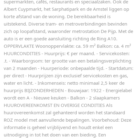
supermarkten, cafés, restaurants en speciaalzaken. Ook de
Albert Cuypmarkt, het Sarphatipark en de Amstel liggen op
korte afstand van de woning. De bereikbaarheid is
uitstekend. Diverse tram- en metroverbindingen bevinden
zich op loopafstand, waaronder metrostation De Pijp. Met de
auto is er een goede aansluiting richting de Ring A10.
OPPERVLAKTE Woonoppervlakte: ca. 59 m² Balkon: ca. 4 m²
HUURCONDITIES - Huurprijs: € per maand. - Servicekosten:
.t. - Waarborgsom: ter grootte van een betalingsverplichting
van 2 maanden - Huurperiode: onbepaalde tijd. - Startdatum:
per direct - Huurprijzen zijn exclusief servicekosten en gas,
water en licht. - Inkomenseis: netto minimaal 2,5 keer de
huurprijs BIJZONDERHEDEN - Bouwjaar: 1922 - Energielabel
wordt een A - Nieuwe keuken - Balkon - 2 slaapkamers
HUUROVEREENKOMST EN OVERIGE CONDITIES Als
huurovereenkomst zal gehanteerd worden het standaard
ROZ model met aanvullende bepalingen. Voorbehoud: Deze
informatie is geheel vrijblijvend en houdt enkel een
uitnodiging in tot het doen van een bieding. Een