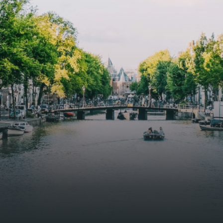
butterflies.The bright residence features an efficient and
functional open floor plan, a unique custom kitchen, a
bathroom and fitted wardrobes. High-grade finishes
include oak flooring (with floor heating), modular led
lighting, exquisitely tailored wall panels and floor-to-
ceiling windows with layered treatments.Notice:
Displayed prices and data are not final, and should be
used for informative purpose only. They are not
contractual or binding. Energy pass This building is not
subject to EnEV. - Flatscreen TV - Hairdryer - Heating -
Towels and sheets - Iron - Hygiene utensils - Washing
machine - Oven - Microwave - Refrigerator - Internet -
Working desk Homelike Code: UBK-396713 Available From:
Now