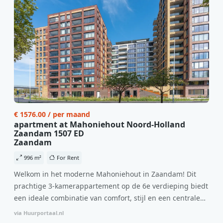
€ 1576.00 / per maand
apartment at Mahoniehout Noord-Holland
Zaandam 1507 ED
Zaandam
996 m²
For Rent
Welkom in het moderne Mahoniehout in Zaandam! Dit
prachtige 3-kamerappartement op de 6e verdieping biedt
een ideale combinatie van comfort, stijl en een centrale
locatie. Met een huurprijs van €1.576 per maand
via Huurportaal.nl
(inclusief BTW) en bijkomende servicekosten van €107,50