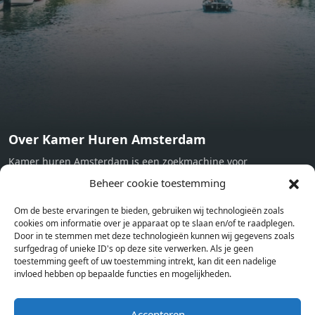
machine - Oven - Microwave - Refrigerator - Internet -
Working desk Homelike Code: UBK-396713 Available From:
Now
Over Kamer Huren Amsterdam
Kamer huren Amsterdam is een zoekmachine voor
studentenkamers en appartementen in Amsterdam. Wij halen
Beheer cookie toestemming
bij verschillende aanbieders het kamer aanbod per stad op.
Om de beste ervaringen te bieden, gebruiken wij technologieën zoals
Hierdoor kan je op één pagina het complete aanbod kamers in
cookies om informatie over je apparaat op te slaan en/of te raadplegen.
Amsterdam bekijken. Voor het meest recente en complete
Door in te stemmen met deze technologieën kunnen wij gegevens zoals
aanbod ben je bij ons een juiste adres. Wij verhuren zelf geen
surfgedrag of unieke ID's op deze site verwerken. Als je geen
toestemming geeft of uw toestemming intrekt, kan dit een nadelige
studentenkamers of appartementen, maar tonen enkel het
invloed hebben op bepaalde functies en mogelijkheden.
aanbod. Staat jouw nieuwe kamer er tussen, meld je dan aan
op de website van de kameraanbieder.
Accepteren