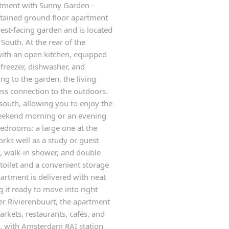
tment with Sunny Garden -
ntained ground floor apartment
est-facing garden and is located
outh. At the rear of the
 with an open kitchen, equipped
-freezer, dishwasher, and
ng to the garden, the living
ess connection to the outdoors.
south, allowing you to enjoy the
 weekend morning or an evening
bedrooms: a large one at the
orks well as a study or guest
 walk-in shower, and double
 toilet and a convenient storage
artment is delivered with neat
 it ready to move into right
ter Rivierenbuurt, the apartment
rkets, restaurants, cafés, and
nt, with Amsterdam RAI station