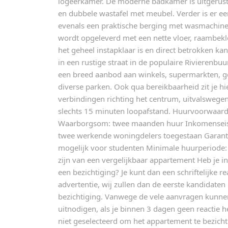
logeerkamer. De moderne badkamer is uitgerust
en dubbele wastafel met meubel. Verder is er ee
evenals een praktische berging met wasmachine
wordt opgeleverd met een nette vloer, raambekl
het geheel instapklaar is en direct betrokken k
in een rustige straat in de populaire Rivierenbuu
een breed aanbod aan winkels, supermarkten, g
diverse parken. Ook qua bereikbaarheid zit je h
verbindingen richting het centrum, uitvalswegen
slechts 15 minuten loopafstand. Huurvoorwaard
Waarborgsom: twee maanden huur Inkomenseis
twee werkende woningdelers toegestaan Garantst
mogelijk voor studenten Minimale huurperiode
zijn van een vergelijkbaar appartement Heb je in
een bezichtiging? Je kunt dan een schriftelijke re
advertentie, wij zullen dan de eerste kandidaten
bezichtiging. Vanwege de vele aanvragen kunnen
uitnodigen, als je binnen 3 dagen geen reactie 
niet geselecteerd om het appartement te bezicht