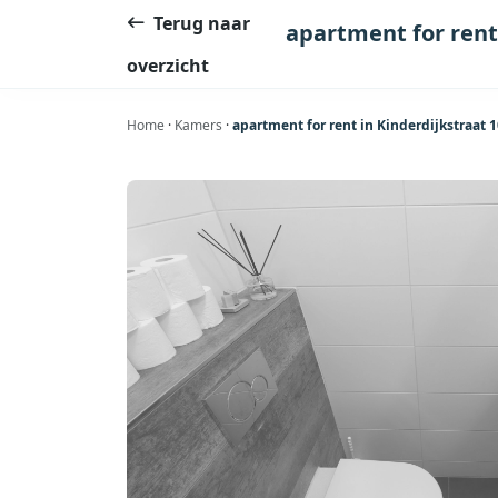
Ga
Terug naar
apartment for rent
naar
overzicht
de
inhoud
Home
·
Kamers
·
apartment for rent in Kinderdijkstra