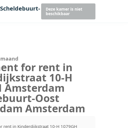
 Scheldebuurt-
Deze kamer is niet
beschikbaar
r maand
nt for rent in
ijkstraat 10-H
H Amsterdam
ebuurt-Oost
rdam Amsterdam
r rent in Kinderdijkstraat 10-H 1079GH