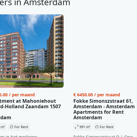
ers in Amsterdam
6.00 / per maand
€ 6450.00 / per maand
tment at Mahoniehout
Fokke Simonszstraat 61,
d-Holland Zaandam 1507
Amsterdam - Amsterdam
Apartments for Rent
ndam
Amsterdam
 m²
For Rent
991 m²
For Rent
m in het moderne
Fokke Simonszstraat D | One