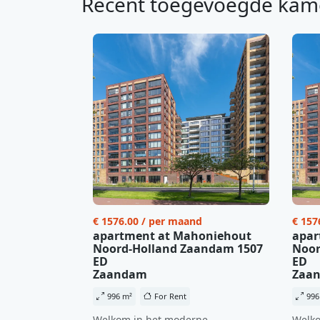
Recent toegevoegde kam
€ 1576.00 / per maand
€ 157
apartment at Mahoniehout
apar
Noord-Holland Zaandam 1507
Noor
ED
ED
Zaandam
Zaa
996 m²
For Rent
996
Welkom in het moderne
Welko