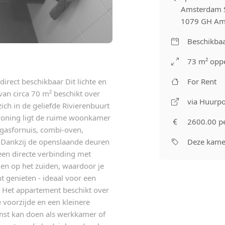
Amsterdam 
1079 GH Am
Beschikbaa
73 m² oppe
rect beschikbaar Dit lichte en
For Rent
n circa 70 m² beschikt over
via Huurpo
ich in de geliefde Rivierenbuurt
woning ligt de ruime woonkamer
2600.00 p
 gasfornuis, combi-oven,
. Dankzij de openslaande deuren
Deze kamer
n een directe verbinding met
gen op het zuiden, waardoor je
t genieten - ideaal voor een
 Het appartement beschikt over
voorzijde en een kleinere
enst kan doen als werkkamer of