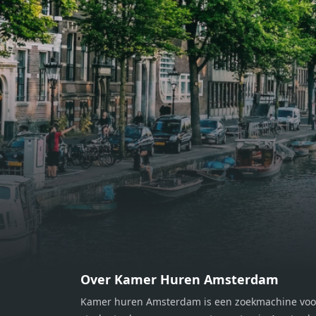
eethoek. De keuken is van alle
eetho
gemakken voorzien, perfect voor het
gemak
bereiden van heerlijke maaltijden.
berei
Vanuit de woonkamer stap je zo het
Vanui
balkon op, waar je kunt genieten
balko
van een prachtig uitzicht en een
van e
moment van rust. De woning
momen
beschikt over twee comfortabele
besch
slaapkamers van respectievelijk 12,1
slaap
m² en 8 m². Beide kamers bieden tal
m² en
van mogelijkheden, zoals een fijne
van m
werkplek, een logeerkamer of een
werkp
persoonlijke slaapkamer. De
perso
moderne badkamer is voorzien van
moder
een douche en wastafel, en er is een
een d
apart toilet - ideaal voor extra
apart 
gemak en privacy. Gelegen in een
gemak
Over Kamer Huren Amsterdam
rustige, groene omgeving in
rusti
Kamer huren Amsterdam is een zoekmachine voo
Zaandam, bevindt de woning zich
Zaand