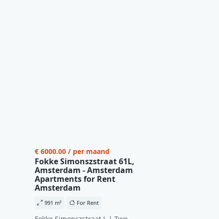
€ 6000.00 / per maand
Fokke Simonszstraat 61L,
Amsterdam - Amsterdam
Apartments for Rent
Amsterdam
991 m²
For Rent
Fokke Simonszstraat L | Two