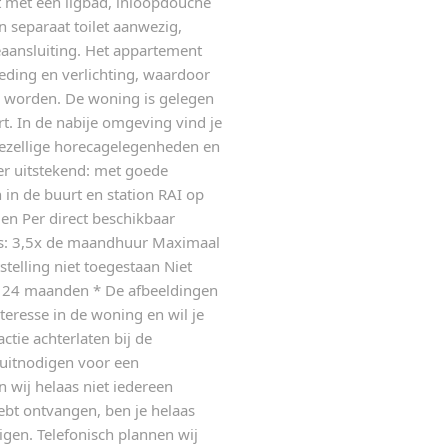
 met een ligbad, inloopdouche
n separaat toilet aanwezig,
aansluiting. Het appartement
eding en verlichting, waardoor
an worden. De woning is gelegen
rt. In de nabije omgeving vind je
ezellige horecagelegenheden en
ier uitstekend: met goede
 in de buurt en station RAI op
en Per direct beschikbaar
: 3,5x de maandhuur Maximaal
elling niet toegestaan Niet
: 24 maanden * De afbeeldingen
teresse in de woning en wil je
actie achterlaten bij de
 uitnodigen voor een
 wij helaas niet iedereen
hebt ontvangen, ben je helaas
igen. Telefonisch plannen wij