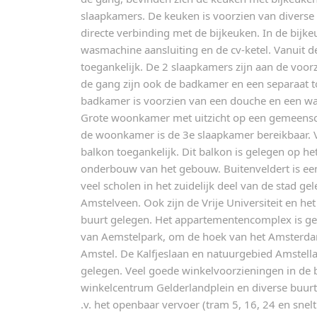
slaapkamers. De keuken is voorzien van diverse
directe verbinding met de bijkeuken. In de bijk
wasmachine aansluiting en de cv-ketel. Vanuit d
toegankelijk. De 2 slaapkamers zijn aan de voor
de gang zijn ook de badkamer en een separaat to
badkamer is voorzien van een douche en een wa
Grote woonkamer met uitzicht op een gemeensch
de woonkamer is de 3e slaapkamer bereikbaar. V
balkon toegankelijk. Dit balkon is gelegen op he
onderbouw van het gebouw. Buitenveldert is een
veel scholen in het zuidelijk deel van de stad g
Amstelveen. Ook zijn de Vrije Universiteit en h
buurt gelegen. Het appartementencomplex is ge
van Aemstelpark, om de hoek van het Amsterda
Amstel. De Kalfjeslaan en natuurgebied Amstell
gelegen. Veel goede winkelvoorzieningen in de
winkelcentrum Gelderlandplein en diverse buurt
.v. het openbaar vervoer (tram 5, 16, 24 en snel