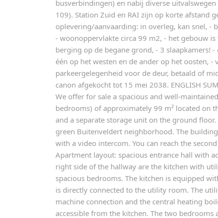
busverbindingen) en nabij diverse uitvalswegen 
109). Station Zuid en RAI zijn op korte afstand 
oplevering/aanvaarding: in overleg, kan snel, - 
- woonoppervlakte circa 99 m2, - het gebouw is v
berging op de begane grond, - 3 slaapkamers! - 
één op het westen en de ander op het oosten, -
parkeergelegenheid voor de deur, betaald of mid
canon afgekocht tot 15 mei 2038. ENGLISH SU
We offer for sale a spacious and well-maintaine
bedrooms) of approximately 99 m² located on th
and a separate storage unit on the ground floor. 
green Buitenveldert neighborhood. The building
with a video intercom. You can reach the second f
Apartment layout: spacious entrance hall with a
right side of the hallway are the kitchen with uti
spacious bedrooms. The kitchen is equipped with
is directly connected to the utility room. The ut
machine connection and the central heating boile
accessible from the kitchen. The two bedrooms ar