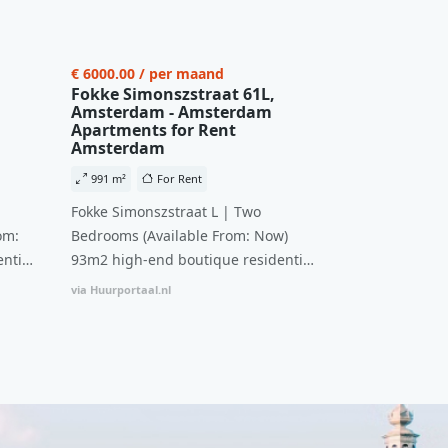
€ 6000.00 / per maand
Fokke Simonszstraat 61L,
Amsterdam - Amsterdam
Apartments for Rent
Amsterdam
991 m²
For Rent
Fokke Simonszstraat L | Two
om:
Bedrooms (Available From: Now)
ntial
93m2 high-end boutique residential
n
complex in De Pijp feautring an
via Huurportaal.nl
ccesss
open floor plan and elevator acesss
ght
with open living space A high-end
d
boutique residential complex in the
cial
Weteringbuurt. The fully furnished,
fitted
93m2, ready-to-live, contemporary
s
apartments with separate private