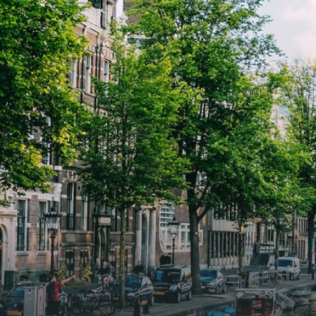
die op zoek zijn naar een woning die
die o
direct beschikbaar is vanaf 1 april
direc
2026. Bij binnenkomst word je
2026. Bij binnenkomst word j
verwelkomd in een ruime
verwe
woonkamer met open keuken,
woonk
samen goed voor 44 m² aan
samen
leefruimte. De lichte woonkamer
leefr
biedt genoeg ruimte voor een
biedt
gezellige zithoek én een stijlvolle
gezell
eethoek. De keuken is van alle
eetho
gemakken voorzien, perfect voor het
gemak
bereiden van heerlijke maaltijden.
berei
Vanuit de woonkamer stap je zo het
Vanui
balkon op, waar je kunt genieten
balko
van een prachtig uitzicht en een
van e
moment van rust. De woning
momen
beschikt over twee comfortabele
besch
slaapkamers van respectievelijk 12,1
slaap
m² en 8 m². Beide kamers bieden tal
m² en