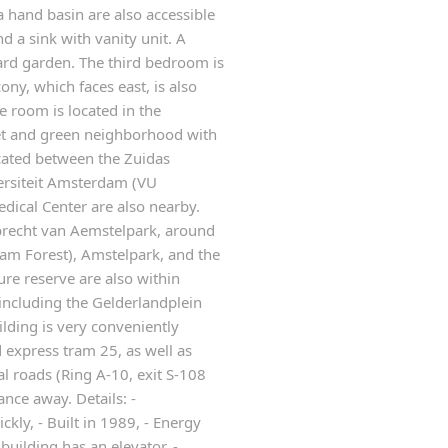
 hand basin are also accessible
 a sink with vanity unit. A
rd garden. The third bedroom is
ny, which faces east, is also
e room is located in the
iet and green neighborhood with
ocated between the Zuidas
versiteit Amsterdam (VU
dical Center are also nearby.
brecht van Aemstelpark, around
m Forest), Amstelpark, and the
ure reserve are also within
including the Gelderlandplein
lding is very conveniently
d express tram 25, as well as
al roads (Ring A-10, exit S-108
ance away. Details: -
kly, - Built in 1989, - Energy
building has an elevator, -