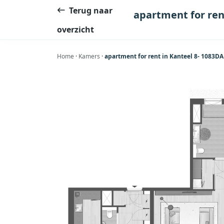
Ga
Terug naar
apartment for ren
naar
overzicht
de
inhoud
Home
·
Kamers
·
apartment for rent in Kanteel 8- 1083