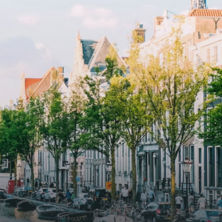
storage and secure bicycle parking
with an elegant lobby with an
and
elevator and green communal
ayered
spaces.The building incorporates
ue
solar panels to generate energy
supply. The windows have solar
shed,
control glazing, and the apartments
have climate control driven by a
ate
thermal energy storage system.
rking
Underfloor heating and cooling
contribute to a healthy indoor
environment. The atriums' seasonal
tes
green walls provide natural summer
gy
cooling, improved air quality and
r
acoustics, and are specially
tments
designed to attract native birds and
 a
butterflies.The bright residence
.
features an efficient and functional
g
open floor plan, a unique custom