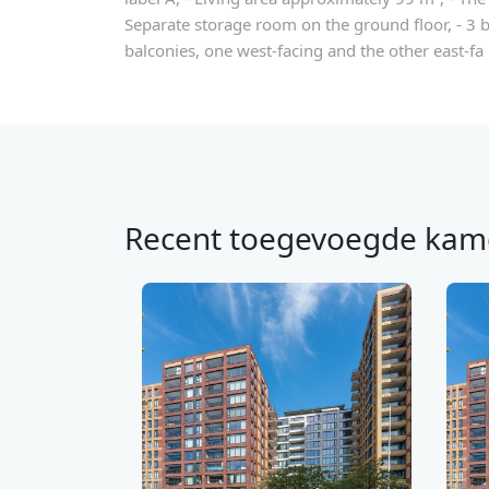
Separate storage room on the ground floor, - 3 b
balconies, one west-facing and the other east-fa
Recent toegevoegde kam