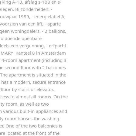
(Ring A-10, afslag s-108 en s-
gelegen. Bijzonderheden: -
bouwjaar 1989, - energielabel A,
oorzien van een lift, - aparte
geen woningdelers, - 2 balkons,
 voldoende openbare
dels een vergunning, - erfpacht
MMARY Kanteel 8 in Amsterdam
d 4-room apartment (including 3
e second floor with 2 balconies
The apartment is situated in the
 has a modern, secure entrance
loor by stairs or elevator.
ccess to almost all rooms. On the
lity room, as well as two
 various built-in appliances and
ility room houses the washing
r. One of the two balconies is
e located at the front of the