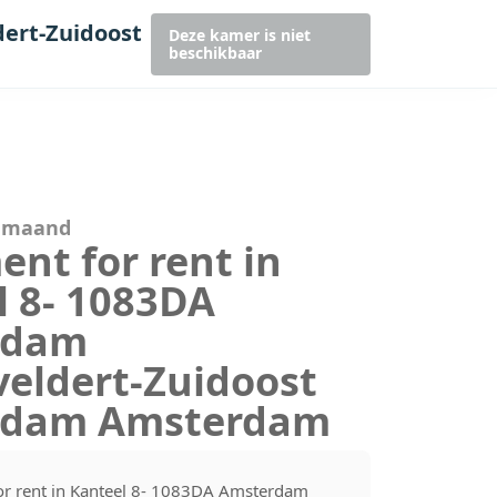
dert-Zuidoost
Deze kamer is niet
beschikbaar
r maand
nt for rent in
l 8- 1083DA
rdam
veldert-Zuidoost
rdam Amsterdam
or rent in Kanteel 8- 1083DA Amsterdam