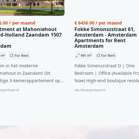
6.00 / per maand
€ 6450.00 / per maand
tment at Mahoniehout
Fokke Simonszstraat 61,
d-Holland Zaandam 1507
Amsterdam - Amsterdam
Apartments for Rent
ndam
Amsterdam
 m²
For Rent
991 m²
For Rent
m in het moderne
Fokke Simonszstraat D | One
iehout in Zaandam! Dit
Bedroom | Office (Available Fr
tige 3-kamerappartement op
Now) High-end boutique reside
 verdieping biedt een ideale
complex in De Pijp feautring a
rportaal.nl
via Huurportaal.nl
natie van comfort, stijl en een
open floor plan and elevator a
ale locatie. Met een huurprijs
with open living space The bri
1.576 per maand (inclusief
residence features efficient an
en bijkomende servicekosten
functional open floor plan, spe
107,50 per maand is dit een
custom kitchen, bathroom and 
dige kans voor professionals
wardrobes. High-grade finishe