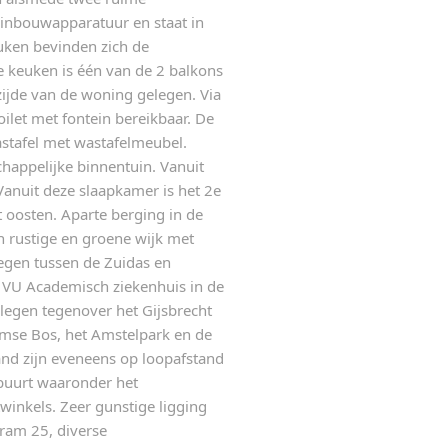
 inbouwapparatuur en staat in
euken bevinden zich de
e keuken is één van de 2 balkons
zijde van de woning gelegen. Via
ilet met fontein bereikbaar. De
stafel met wastafelmeubel.
appelijke binnentuin. Vanuit
anuit deze slaapkamer is het 2e
t oosten. Aparte berging in de
 rustige en groene wijk met
elegen tussen de Zuidas en
et VU Academisch ziekenhuis in de
legen tegenover het Gijsbrecht
mse Bos, het Amstelpark en de
and zijn eveneens op loopafstand
 buurt waaronder het
winkels. Zeer gunstige ligging
tram 25, diverse