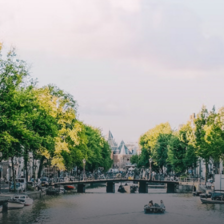
p zoek zijn naar een woning die
include oak flooring (with floor
t beschikbaar is vanaf 1 april
heating), modular led lighting,
e
exquisite tailored wall panels 
lkomd in een ruime
floor to ceiling windows with l
amer met open keuken,
treatments.A high-end boutiq
 goed voor 44 m² aan
residential complex in the
uimte. De lichte woonkamer
Weteringbuurt. The fully furni
 genoeg ruimte voor een
ready-to-live, contemporary
ige zithoek én een stijlvolle
apartments with separate priv
ek. De keuken is van alle
storage and secure bicycle pa
ken voorzien, perfect voor het
with an elegant lobby with an
den van heerlijke maaltijden.
elevator and green communal
t de woonkamer stap je zo het
spaces.The building incorpora
n op, waar je kunt genieten
solar panels to generate ener
en prachtig uitzicht en een
supply. The windows have sola
t van rust. De woning
control glazing, and the apar
ikt over twee comfortabele
have climate control driven by
kamers van respectievelijk 12,1
thermal energy storage system
 8 m². Beide kamers bieden tal
Underfloor heating and coolin