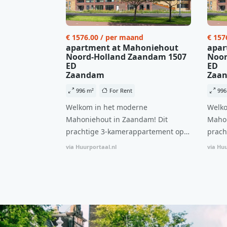
€ 1576.00 / per maand
€ 157
apartment at Mahoniehout
apar
Noord-Holland Zaandam 1507
Noor
ED
ED
Zaandam
Zaa
996 m²
For Rent
996
Welkom in het moderne
Welko
Mahoniehout in Zaandam! Dit
Mahon
prachtige 3-kamerappartement op
prach
de 6e verdieping biedt een ideale
de 6e
via Huurportaal.nl
via Huu
combinatie van comfort, stijl en een
combi
centrale locatie. Met een huurprijs
centr
van €1.576 per maand (inclusief
van €
BTW) en bijkomende servicekosten
BTW) 
van €107,50 per maand is dit een
van €
geweldige kans voor professionals
gewel