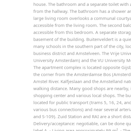
house. The bathroom and a separate toilet with a
from the hallway. The bathroom has a shower and
large living room overlooks a communal courtya
accessible from the living room. The second balco
accessible from this bedroom. A separate storag
basement of the building. Buitenveldert is a qu
many schools in the southern part of the city, l
business district and Amstelveen. The Vrije Uni
University Amsterdam) and the VU University Me
The apartment complex is located opposite Gijs
the corner from the Amsterdamse Bos (Amsterda
Amstel River. Kalfjeslaan and the Amstelland nat
walking distance. Many good shops are nearby, 
shopping center and various local shops. The bui
located for public transport (trams 5, 16, 24, an
various bus connections) and near several arteri
and S-109). Zuid Station and RAI are a short dist
Delivery/acceptance: negotiable, can be done quic
label A, - Living area approximately 99 m², - The 