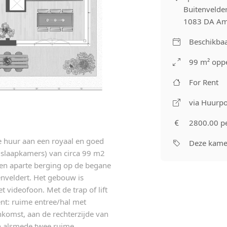
Buitenvelde
1083 DA Am
Beschikbaa
99 m² oppe
For Rent
via Huurpo
2800.00 p
e huur aan een royaal en goed
Deze kamer
slaapkamers) van circa 99 m2
een aparte berging op de begane
enveldert. Het gebouw is
 videofoon. Met de trap of lift
nt: ruime entree/hal met
nkomst, aan de rechterzijde van
n alsmede twee ruime