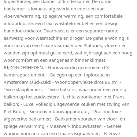
logeerkamer, werkkamer of kinderkamer. De ruime
badkamer is luxueus afgewerkt en voorzien van
vloerverwarming, spiegelverwarming, een comfortabele
inloopdouche, een fraai wastafelmeubel en een design
handdoekradiator. Daarnaast is er een separate ruimte
aanwezig voor wasmachine en droger. De gehele woning is
voorzien van een fraaie visgraatvloer. Plafonds, vloeren en
wanden zijn optimaal geïsoleerd, wat bijdraagt aan een hoog
wooncomfort en een aangenaam binnenklimaat.
BIJZONDERHEDEN: - Hoogwaardig gerenoveerd 3-
kamerappartement; - Gelegen op een toplocatie in
Amsterdam Oud-Zuid; - Woonoppervlakte circa 86 m²; -
Twee slaapkamers; - Twee balkons, waaronder een zonnig
balkon op het zuidwesten; - Lichte woonkamer met Frans
balkon; - Luxe, volledig uitgevoerde keuken met styling van
Piet Boon; - Siemens-inbouwapparatuur; - Prachtig luxe
afgewerkte badkamer; - Badkamer voorzien van vloer- én
spiegelverwarming; - Maatwerk inbouwkasten; - Gehele
woning voorzien van een fraaie visgraatvloer; - Nieuwe