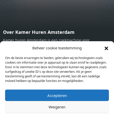
Over Kamer Huren Amsterdam
Kamer huren Amsterdam is een zoekmachine voor
studentenkamers en appartementen in Amsterdam. Wij halen
Beheer cookie toestemming
bij verschillende aanbieders het kamer aanbod per stad op.
Om de beste ervaringen te bieden, gebruiken wij technologieën zoals
Hierdoor kan je op één pagina het complete aanbod kamers in
cookies om informatie over je apparaat op te slaan en/of te raadplegen.
Amsterdam bekijken. Voor het meest recente en complete
Door in te stemmen met deze technologieën kunnen wij gegevens zoals
aanbod ben je bij ons een juiste adres. Wij verhuren zelf geen
surfgedrag of unieke ID's op deze site verwerken. Als je geen
toestemming geeft of uw toestemming intrekt, kan dit een nadelige
studentenkamers of appartementen, maar tonen enkel het
invloed hebben op bepaalde functies en mogelijkheden.
aanbod. Staat jouw nieuwe kamer er tussen, meld je dan aan
op de website van de kameraanbieder.
Accepteren
Weigeren
Kamers in andere steden