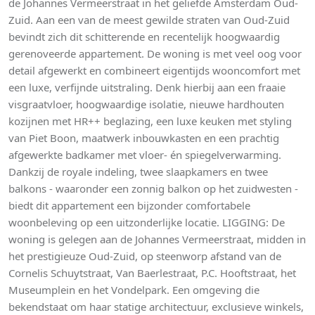
de Johannes Vermeerstraat in het geliefde Amsterdam Oud-
Zuid. Aan een van de meest gewilde straten van Oud-Zuid
bevindt zich dit schitterende en recentelijk hoogwaardig
gerenoveerde appartement. De woning is met veel oog voor
detail afgewerkt en combineert eigentijds wooncomfort met
een luxe, verfijnde uitstraling. Denk hierbij aan een fraaie
visgraatvloer, hoogwaardige isolatie, nieuwe hardhouten
kozijnen met HR++ beglazing, een luxe keuken met styling
van Piet Boon, maatwerk inbouwkasten en een prachtig
afgewerkte badkamer met vloer- én spiegelverwarming.
Dankzij de royale indeling, twee slaapkamers en twee
balkons - waaronder een zonnig balkon op het zuidwesten -
biedt dit appartement een bijzonder comfortabele
woonbeleving op een uitzonderlijke locatie. LIGGING: De
woning is gelegen aan de Johannes Vermeerstraat, midden in
het prestigieuze Oud-Zuid, op steenworp afstand van de
Cornelis Schuytstraat, Van Baerlestraat, P.C. Hooftstraat, het
Museumplein en het Vondelpark. Een omgeving die
bekendstaat om haar statige architectuur, exclusieve winkels,