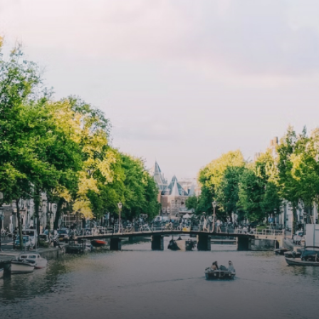
cooling contribute to a healthy indoor environment. The
atriums' seasonal green walls provide natural summer
cooling, improved air quality and acoustics, and are
specially designed to attract native birds and
butterflies.The bright residence features an efficient and
functional open floor plan, a unique custom kitchen, a
bathroom and fitted wardrobes. High-grade finishes
include oak flooring (with floor heating), modular led
lighting, exquisitely tailored wall panels and floor-to-
ceiling windows with layered treatments.Notice:
Displayed prices and data are not final, and should be
used for informative purpose only. They are not
contractual or binding. Energy pass This building is not
subject to EnEV. - Flatscreen TV - Hairdryer - Heating -
Towels and sheets - Iron - Hygiene utensils - Washing
machine - Oven - Microwave - Refrigerator - Internet -
Working desk Homelike Code: UBK-396713 Available From:
Now