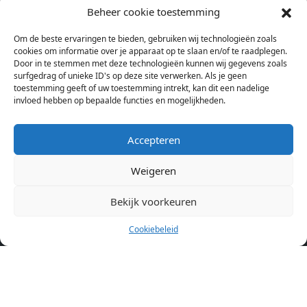
studentenkamers en appartementen in Amsterdam. Wij halen
Beheer cookie toestemming
bij verschillende aanbieders het kamer aanbod per stad op.
Om de beste ervaringen te bieden, gebruiken wij technologieën zoals
Hierdoor kan je op één pagina het complete aanbod kamers in
cookies om informatie over je apparaat op te slaan en/of te raadplegen.
Amsterdam bekijken. Voor het meest recente en complete
Door in te stemmen met deze technologieën kunnen wij gegevens zoals
aanbod ben je bij ons een juiste adres. Wij verhuren zelf geen
surfgedrag of unieke ID's op deze site verwerken. Als je geen
toestemming geeft of uw toestemming intrekt, kan dit een nadelige
studentenkamers of appartementen, maar tonen enkel het
invloed hebben op bepaalde functies en mogelijkheden.
aanbod. Staat jouw nieuwe kamer er tussen, meld je dan aan
op de website van de kameraanbieder.
Accepteren
Weigeren
Kamers in andere steden
Kamer huren in Amsterdam
Bekijk voorkeuren
Cookiebeleid
Pagina’s
Home
Blog
Over ons