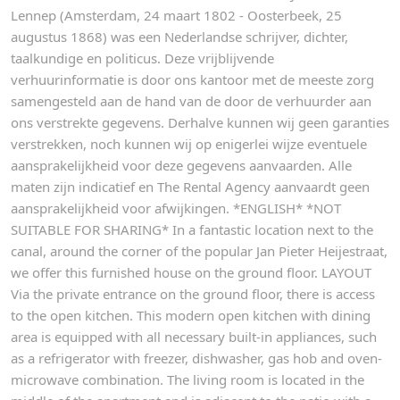
Lennep (Amsterdam, 24 maart 1802 - Oosterbeek, 25
augustus 1868) was een Nederlandse schrijver, dichter,
taalkundige en politicus. Deze vrijblijvende
verhuurinformatie is door ons kantoor met de meeste zorg
samengesteld aan de hand van de door de verhuurder aan
ons verstrekte gegevens. Derhalve kunnen wij geen garanties
verstrekken, noch kunnen wij op enigerlei wijze eventuele
aansprakelijkheid voor deze gegevens aanvaarden. Alle
maten zijn indicatief en The Rental Agency aanvaardt geen
aansprakelijkheid voor afwijkingen. *ENGLISH* *NOT
SUITABLE FOR SHARING* In a fantastic location next to the
canal, around the corner of the popular Jan Pieter Heijestraat,
we offer this furnished house on the ground floor. LAYOUT
Via the private entrance on the ground floor, there is access
to the open kitchen. This modern open kitchen with dining
area is equipped with all necessary built-in appliances, such
as a refrigerator with freezer, dishwasher, gas hob and oven-
microwave combination. The living room is located in the