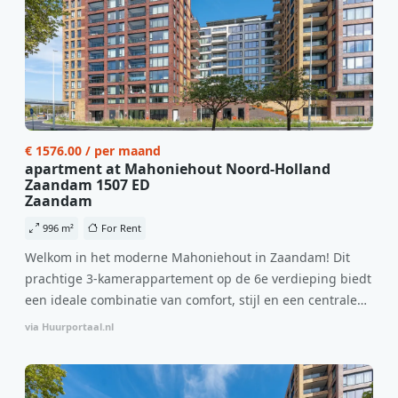
€ 1576.00 / per maand
apartment at Mahoniehout Noord-Holland
Zaandam 1507 ED
Zaandam
996 m²
For Rent
Welkom in het moderne Mahoniehout in Zaandam! Dit
prachtige 3-kamerappartement op de 6e verdieping biedt
een ideale combinatie van comfort, stijl en een centrale
locatie. Met een huurprijs van €1.576 per maand
via Huurportaal.nl
(inclusief BTW) en bijkomende servicekosten van €107,50
per maand is dit een geweldige kans voor professionals
die op zoek zijn naar een woning die direct beschikbaar is