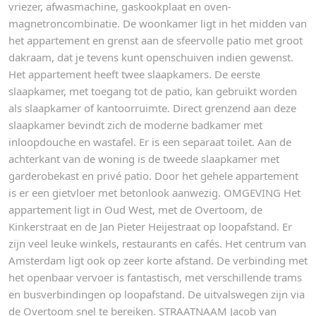
vriezer, afwasmachine, gaskookplaat en oven-
magnetroncombinatie. De woonkamer ligt in het midden van
het appartement en grenst aan de sfeervolle patio met groot
dakraam, dat je tevens kunt openschuiven indien gewenst.
Het appartement heeft twee slaapkamers. De eerste
slaapkamer, met toegang tot de patio, kan gebruikt worden
als slaapkamer of kantoorruimte. Direct grenzend aan deze
slaapkamer bevindt zich de moderne badkamer met
inloopdouche en wastafel. Er is een separaat toilet. Aan de
achterkant van de woning is de tweede slaapkamer met
garderobekast en privé patio. Door het gehele appartement
is er een gietvloer met betonlook aanwezig. OMGEVING Het
appartement ligt in Oud West, met de Overtoom, de
Kinkerstraat en de Jan Pieter Heijestraat op loopafstand. Er
zijn veel leuke winkels, restaurants en cafés. Het centrum van
Amsterdam ligt ook op zeer korte afstand. De verbinding met
het openbaar vervoer is fantastisch, met verschillende trams
en busverbindingen op loopafstand. De uitvalswegen zijn via
de Overtoom snel te bereiken. STRAATNAAM Jacob van