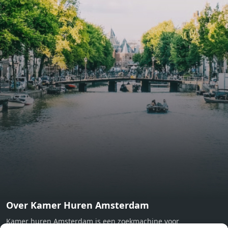
include oak flooring (with floor heating), modular led
lighting, exquisitely tailored wall panels and floor-to-
ceiling windows with layered treatments.Notice:
Displayed prices and data are not final, and should be
used for informative purpose only. They are not
contractual or binding. Energy pass This building is not
subject to EnEV. - Flatscreen TV - Hairdryer - Heating -
Towels and sheets - Iron - Hygiene utensils - Washing
machine - Oven - Microwave - Refrigerator - Internet -
Working desk Homelike Code: UBK-396713 Available From:
Now
Over Kamer Huren Amsterdam
Kamer huren Amsterdam is een zoekmachine voor