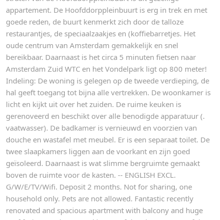
appartement. De Hoofddorppleinbuurt is erg in trek en met
goede reden, de buurt kenmerkt zich door de talloze
restaurantjes, de speciaalzaakjes en (koffiebarretjes. Het
oude centrum van Amsterdam gemakkelijk en snel
bereikbaar. Daarnaast is het circa 5 minuten fietsen naar
Amsterdam Zuid WTC en het Vondelpark ligt op 800 meter!
Indeling: De woning is gelegen op de tweede verdieping, de
hal geeft toegang tot bijna alle vertrekken. De woonkamer is
licht en kijkt uit over het zuiden. De ruime keuken is
gerenoveerd en beschikt over alle benodigde apparatuur (.
vaatwasser). De badkamer is vernieuwd en voorzien van
douche en wastafel met meubel. Er is een separaat toilet. De
twee slaapkamers liggen aan de voorkant en zijn goed
geïsoleerd. Daarnaast is wat slimme bergruimte gemaakt
boven de ruimte voor de kasten. -- ENGLISH EXCL.
G/W/E/TV/Wifi. Deposit 2 months. Not for sharing, one
household only. Pets are not allowed. Fantastic recently
renovated and spacious apartment with balcony and huge