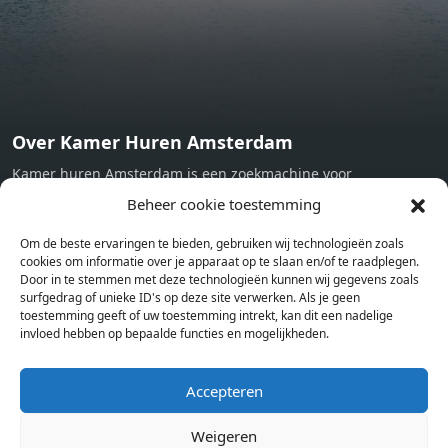
Over Kamer Huren Amsterdam
Kamer huren Amsterdam is een zoekmachine voor
studentenkamers en appartementen in Amsterdam. Wij halen
Beheer cookie toestemming
bij verschillende aanbieders het kamer aanbod per stad op.
Om de beste ervaringen te bieden, gebruiken wij technologieën zoals
Hierdoor kan je op één pagina het complete aanbod kamers in
cookies om informatie over je apparaat op te slaan en/of te raadplegen.
Amsterdam bekijken. Voor het meest recente en complete
Door in te stemmen met deze technologieën kunnen wij gegevens zoals
aanbod ben je bij ons een juiste adres. Wij verhuren zelf geen
surfgedrag of unieke ID's op deze site verwerken. Als je geen
toestemming geeft of uw toestemming intrekt, kan dit een nadelige
studentenkamers of appartementen, maar tonen enkel het
invloed hebben op bepaalde functies en mogelijkheden.
aanbod. Staat jouw nieuwe kamer er tussen, meld je dan aan
op de website van de kameraanbieder.
Accepteren
Weigeren
Kamers in andere steden