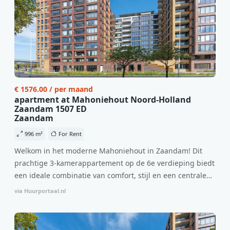
€ 1576.00 / per maand
apartment at Mahoniehout Noord-Holland
Zaandam 1507 ED
Zaandam
996 m²
For Rent
Welkom in het moderne Mahoniehout in Zaandam! Dit
prachtige 3-kamerappartement op de 6e verdieping biedt
een ideale combinatie van comfort, stijl en een centrale
locatie. Met een huurprijs van €1.576 per maand
via Huurportaal.nl
(inclusief BTW) en bijkomende servicekosten van €107,50
per maand is dit een geweldige kans voor professionals
die op zoek zijn naar een woning die direct beschikbaar is