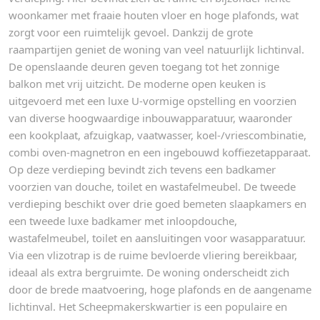
woonkamer met fraaie houten vloer en hoge plafonds, wat
zorgt voor een ruimtelijk gevoel. Dankzij de grote
raampartijen geniet de woning van veel natuurlijk lichtinval.
De openslaande deuren geven toegang tot het zonnige
balkon met vrij uitzicht. De moderne open keuken is
uitgevoerd met een luxe U-vormige opstelling en voorzien
van diverse hoogwaardige inbouwapparatuur, waaronder
een kookplaat, afzuigkap, vaatwasser, koel-/vriescombinatie,
combi oven-magnetron en een ingebouwd koffiezetapparaat.
Op deze verdieping bevindt zich tevens een badkamer
voorzien van douche, toilet en wastafelmeubel. De tweede
verdieping beschikt over drie goed bemeten slaapkamers en
een tweede luxe badkamer met inloopdouche,
wastafelmeubel, toilet en aansluitingen voor wasapparatuur.
Via een vlizotrap is de ruime bevloerde vliering bereikbaar,
ideaal als extra bergruimte. De woning onderscheidt zich
door de brede maatvoering, hoge plafonds en de aangename
lichtinval. Het Scheepmakerskwartier is een populaire en