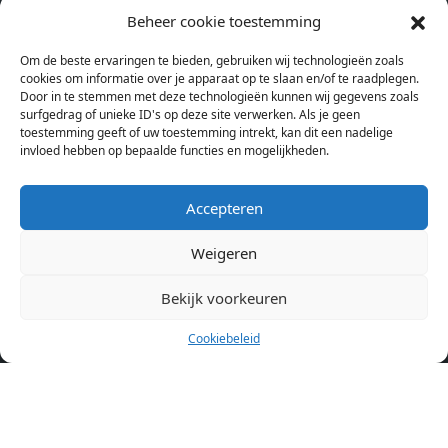
studentenkamers en appartementen in Amsterdam. Wij halen
Beheer cookie toestemming
bij verschillende aanbieders het kamer aanbod per stad op.
Om de beste ervaringen te bieden, gebruiken wij technologieën zoals
Hierdoor kan je op één pagina het complete aanbod kamers in
cookies om informatie over je apparaat op te slaan en/of te raadplegen.
Amsterdam bekijken. Voor het meest recente en complete
Door in te stemmen met deze technologieën kunnen wij gegevens zoals
aanbod ben je bij ons een juiste adres. Wij verhuren zelf geen
surfgedrag of unieke ID's op deze site verwerken. Als je geen
toestemming geeft of uw toestemming intrekt, kan dit een nadelige
studentenkamers of appartementen, maar tonen enkel het
invloed hebben op bepaalde functies en mogelijkheden.
aanbod. Staat jouw nieuwe kamer er tussen, meld je dan aan
op de website van de kameraanbieder.
Accepteren
Weigeren
Kamers in andere steden
Kamer huren in Amsterdam
Bekijk voorkeuren
Cookiebeleid
Pagina’s
Home
Blog
Over ons