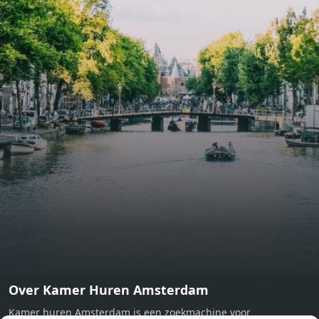
include oak flooring (with floor heating), modular led
lighting, exquisitely tailored wall panels and floor-to-
ceiling windows with layered treatments.Notice:
Displayed prices and data are not final, and should be
used for informative purpose only. They are not
contractual or binding. Energy pass This building is not
subject to EnEV. - Flatscreen TV - Hairdryer - Heating -
Towels and sheets - Iron - Hygiene utensils - Washing
machine - Oven - Microwave - Refrigerator - Internet -
Working desk Homelike Code: UBK-396713 Available From:
Now
Over Kamer Huren Amsterdam
Kamer huren Amsterdam is een zoekmachine voor