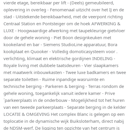
vierde etage, bereikbaar per lift - (Deels) gemeubileerd,
oplevering in overleg - Fenomenaal uitzicht over het IJ en de
stad - Uitstekende bereikbaarheid, met de veerpont richting
Centraal Station en Pontsteiger om de hoek AFWERKING &
LUXE - Hoogwaardige afwerking met taupekleurige gietvloer
door de gehele woning - Piet Boon designkeuken met
kookeiland en bar - Siemens StudioLine apparatuur, Bora
kookplaat en Quooker - Volledig domoticasysteem voor .
verlichting, klimaat en elektrische gordijnen INDELING -
Royale living met dubbele taatsdeuren - Vier slaapkamers
met maatwerk inbouwkasten - Twee luxe badkamers en twee
separate toiletten - Ruime inpandige wasruimte en
technische berging - Parkeren & berging - Terras rondom de
gehele woning, toegankelijk vanuit iedere kamer - Prive
´parkeerplaats in de onderbouw - Mogelijkheid tot het huren
van een tweede parkeerplaats - Separate berging in de kelder
LOCATIE & OMGEVING Het complex Blanc is gelegen op een
toplocatie in de dynamische wijk Buiksloterham, direct nabij
de NDSM-werf. De ligging ten opzichte van het centrum is