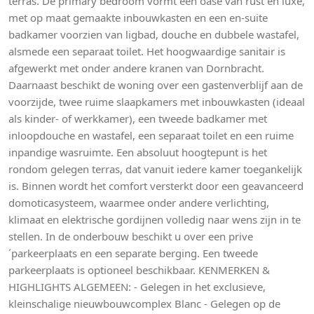
terras. De primary bedroom vormt een oase van rust en luxe,
met op maat gemaakte inbouwkasten en een en-suite
badkamer voorzien van ligbad, douche en dubbele wastafel,
alsmede een separaat toilet. Het hoogwaardige sanitair is
afgewerkt met onder andere kranen van Dornbracht.
Daarnaast beschikt de woning over een gastenverblijf aan de
voorzijde, twee ruime slaapkamers met inbouwkasten (ideaal
als kinder- of werkkamer), een tweede badkamer met
inloopdouche en wastafel, een separaat toilet en een ruime
inpandige wasruimte. Een absoluut hoogtepunt is het
rondom gelegen terras, dat vanuit iedere kamer toegankelijk
is. Binnen wordt het comfort versterkt door een geavanceerd
domoticasysteem, waarmee onder andere verlichting,
klimaat en elektrische gordijnen volledig naar wens zijn in te
stellen. In de onderbouw beschikt u over een prive
´parkeerplaats en een separate berging. Een tweede
parkeerplaats is optioneel beschikbaar. KENMERKEN &
HIGHLIGHTS ALGEMEEN: - Gelegen in het exclusieve,
kleinschalige nieuwbouwcomplex Blanc - Gelegen op de