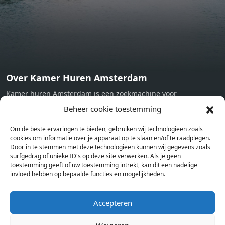
Now
Over Kamer Huren Amsterdam
Kamer huren Amsterdam is een zoekmachine voor
studentenkamers en appartementen in Amsterdam. Wij halen
Beheer cookie toestemming
bij verschillende aanbieders het kamer aanbod per stad op.
Om de beste ervaringen te bieden, gebruiken wij technologieën zoals
Hierdoor kan je op één pagina het complete aanbod kamers in
cookies om informatie over je apparaat op te slaan en/of te raadplegen.
Amsterdam bekijken. Voor het meest recente en complete
Door in te stemmen met deze technologieën kunnen wij gegevens zoals
aanbod ben je bij ons een juiste adres. Wij verhuren zelf geen
surfgedrag of unieke ID's op deze site verwerken. Als je geen
toestemming geeft of uw toestemming intrekt, kan dit een nadelige
studentenkamers of appartementen, maar tonen enkel het
invloed hebben op bepaalde functies en mogelijkheden.
aanbod. Staat jouw nieuwe kamer er tussen, meld je dan aan
op de website van de kameraanbieder.
Accepteren