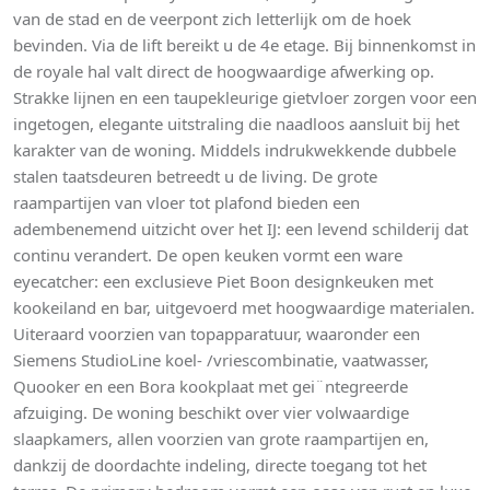
van de stad en de veerpont zich letterlijk om de hoek
bevinden. Via de lift bereikt u de 4e etage. Bij binnenkomst in
de royale hal valt direct de hoogwaardige afwerking op.
Strakke lijnen en een taupekleurige gietvloer zorgen voor een
ingetogen, elegante uitstraling die naadloos aansluit bij het
karakter van de woning. Middels indrukwekkende dubbele
stalen taatsdeuren betreedt u de living. De grote
raampartijen van vloer tot plafond bieden een
adembenemend uitzicht over het IJ: een levend schilderij dat
continu verandert. De open keuken vormt een ware
eyecatcher: een exclusieve Piet Boon designkeuken met
kookeiland en bar, uitgevoerd met hoogwaardige materialen.
Uiteraard voorzien van topapparatuur, waaronder een
Siemens StudioLine koel- /vriescombinatie, vaatwasser,
Quooker en een Bora kookplaat met gei¨ntegreerde
afzuiging. De woning beschikt over vier volwaardige
slaapkamers, allen voorzien van grote raampartijen en,
dankzij de doordachte indeling, directe toegang tot het