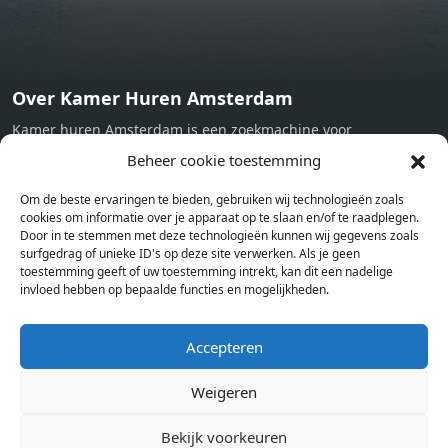
Over Kamer Huren Amsterdam
Kamer huren Amsterdam is een zoekmachine voor
studentenkamers en appartementen in Amsterdam. Wij halen
Beheer cookie toestemming
bij verschillende aanbieders het kamer aanbod per stad op.
Om de beste ervaringen te bieden, gebruiken wij technologieën zoals
Hierdoor kan je op één pagina het complete aanbod kamers in
cookies om informatie over je apparaat op te slaan en/of te raadplegen.
Amsterdam bekijken. Voor het meest recente en complete
Door in te stemmen met deze technologieën kunnen wij gegevens zoals
aanbod ben je bij ons een juiste adres. Wij verhuren zelf geen
surfgedrag of unieke ID's op deze site verwerken. Als je geen
toestemming geeft of uw toestemming intrekt, kan dit een nadelige
studentenkamers of appartementen, maar tonen enkel het
invloed hebben op bepaalde functies en mogelijkheden.
aanbod. Staat jouw nieuwe kamer er tussen, meld je dan aan
op de website van de kameraanbieder.
Accepteren
Weigeren
Kamers in andere steden
Kamer huren in Amsterdam
Bekijk voorkeuren