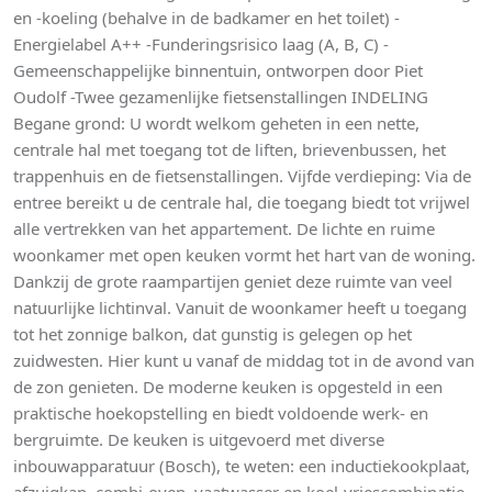
en -koeling (behalve in de badkamer en het toilet) -
Energielabel A++ -Funderingsrisico laag (A, B, C) -
Gemeenschappelijke binnentuin, ontworpen door Piet
Oudolf -Twee gezamenlijke fietsenstallingen INDELING
Begane grond: U wordt welkom geheten in een nette,
centrale hal met toegang tot de liften, brievenbussen, het
trappenhuis en de fietsenstallingen. Vijfde verdieping: Via de
entree bereikt u de centrale hal, die toegang biedt tot vrijwel
alle vertrekken van het appartement. De lichte en ruime
woonkamer met open keuken vormt het hart van de woning.
Dankzij de grote raampartijen geniet deze ruimte van veel
natuurlijke lichtinval. Vanuit de woonkamer heeft u toegang
tot het zonnige balkon, dat gunstig is gelegen op het
zuidwesten. Hier kunt u vanaf de middag tot in de avond van
de zon genieten. De moderne keuken is opgesteld in een
praktische hoekopstelling en biedt voldoende werk- en
bergruimte. De keuken is uitgevoerd met diverse
inbouwapparatuur (Bosch), te weten: een inductiekookplaat,
afzuigkap, combi-oven, vaatwasser en koel-vriescombinatie.