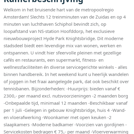
Welkom in het bruisende hart van de metropoolregio
Amsterdam! Slechts 12 treinminuten van de Zuidas en op 4
minuten van luchthaven Schiphol bevindt zich, op
loopafstand van NS-station Hoofddorp, het exclusieve
nieuwbouwproject Hyde Park Knightsbridge. Dit moderne
stadsdeel biedt een levendige mix van wonen, werken en
ontspannen. U vindt hier sfeervolle pleinen met gezellige
cafés en restaurants, een supermarkt, fitness- en
wellnessfaciliteiten én diverse servicegerichte winkels - alles
binnen handbereik. In het weekend kunt u heerlijk wandelen
of joggen in het fraai aangelegde park, dat ook beschikt over
tennisbanen. Bijzonderheden: -Huurprijs: bieden vanaf €
2300,- per maand excl. nutsvoorzieningen -2 maanden borg
-Onbepaalde tijd, minimaal 12 maanden -Beschikbaar vanaf
per 1 juli -Gelegen in gebouw Knightsbridge, huis 4 -Wand-
en vloerafwerking -Woonkamer met open keuken -2
slaapkamers -Moderne badkamer -Voorzien van gordijnen -
Servicekosten bedragen € 75,- per maand -Vloerverwarming