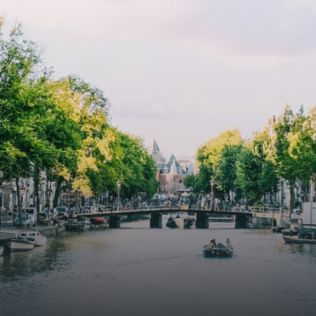
atriums' seasonal green walls provide natural summer
cooling, improved air quality and acoustics, and are
specially designed to attract native birds and
butterflies.The bright residence features an efficient and
functional open floor plan, a unique custom kitchen, a
bathroom and fitted wardrobes. High-grade finishes
include oak flooring (with floor heating), modular led
lighting, exquisitely tailored wall panels and floor-to-
ceiling windows with layered treatments.Notice:
Displayed prices and data are not final, and should be
used for informative purpose only. They are not
contractual or binding. Energy pass This building is not
subject to EnEV. - Flatscreen TV - Hairdryer - Heating -
Towels and sheets - Iron - Hygiene utensils - Washing
machine - Oven - Microwave - Refrigerator - Internet -
Working desk Homelike Code: UBK-396713 Available From:
Now