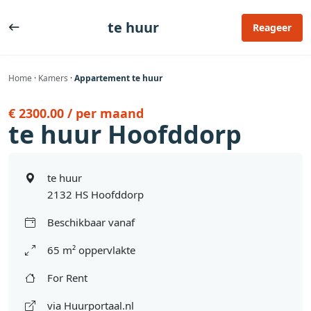
Ga
naar
te huur
Reageer
de
inhoud
Home
·
Kamers
·
Appartement te huur
€ 2300.00 / per maand
te huur Hoofddorp
te huur
2132 HS Hoofddorp
Beschikbaar vanaf
65 m² oppervlakte
For Rent
via Huurportaal.nl