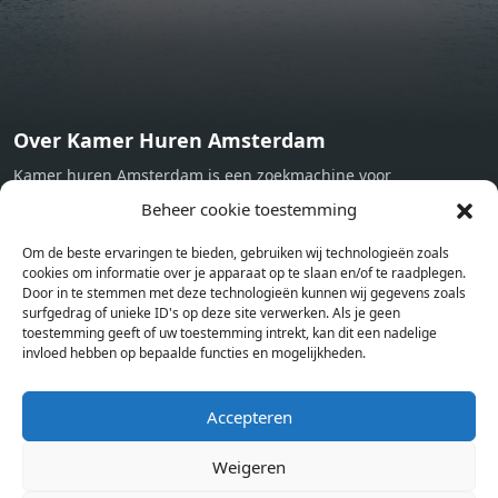
Over Kamer Huren Amsterdam
Kamer huren Amsterdam is een zoekmachine voor
studentenkamers en appartementen in Amsterdam. Wij halen
Beheer cookie toestemming
bij verschillende aanbieders het kamer aanbod per stad op.
Om de beste ervaringen te bieden, gebruiken wij technologieën zoals
Hierdoor kan je op één pagina het complete aanbod kamers in
cookies om informatie over je apparaat op te slaan en/of te raadplegen.
Amsterdam bekijken. Voor het meest recente en complete
Door in te stemmen met deze technologieën kunnen wij gegevens zoals
aanbod ben je bij ons een juiste adres. Wij verhuren zelf geen
surfgedrag of unieke ID's op deze site verwerken. Als je geen
toestemming geeft of uw toestemming intrekt, kan dit een nadelige
studentenkamers of appartementen, maar tonen enkel het
invloed hebben op bepaalde functies en mogelijkheden.
aanbod. Staat jouw nieuwe kamer er tussen, meld je dan aan
op de website van de kameraanbieder.
Accepteren
Weigeren
Kamers in andere steden