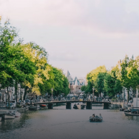
cooling contribute to a healthy indoor environment. The
atriums' seasonal green walls provide natural summer
cooling, improved air quality and acoustics, and are
specially designed to attract native birds and
butterflies.The bright residence features an efficient and
functional open floor plan, a unique custom kitchen, a
bathroom and fitted wardrobes. High-grade finishes
include oak flooring (with floor heating), modular led
lighting, exquisitely tailored wall panels and floor-to-
ceiling windows with layered treatments.Notice:
Displayed prices and data are not final, and should be
used for informative purpose only. They are not
contractual or binding. Energy pass This building is not
subject to EnEV. - Flatscreen TV - Hairdryer - Heating -
Towels and sheets - Iron - Hygiene utensils - Washing
machine - Oven - Microwave - Refrigerator - Internet -
Working desk Homelike Code: UBK-396713 Available From:
Now