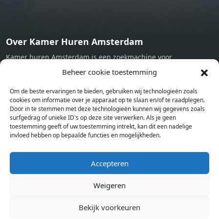
Over Kamer Huren Amsterdam
Kamer huren Amsterdam is een zoekmachine voor
studentenkamers en appartementen in Amsterdam. Wij halen
Beheer cookie toestemming
bij verschillende aanbieders het kamer aanbod per stad op.
Om de beste ervaringen te bieden, gebruiken wij technologieën zoals
Hierdoor kan je op één pagina het complete aanbod kamers in
cookies om informatie over je apparaat op te slaan en/of te raadplegen.
Amsterdam bekijken. Voor het meest recente en complete
Door in te stemmen met deze technologieën kunnen wij gegevens zoals
aanbod ben je bij ons een juiste adres. Wij verhuren zelf geen
surfgedrag of unieke ID's op deze site verwerken. Als je geen
toestemming geeft of uw toestemming intrekt, kan dit een nadelige
studentenkamers of appartementen, maar tonen enkel het
invloed hebben op bepaalde functies en mogelijkheden.
aanbod. Staat jouw nieuwe kamer er tussen, meld je dan aan
op de website van de kameraanbieder.
Accepteren
Weigeren
Kamers in andere steden
Kamer huren in Amsterdam
Bekijk voorkeuren