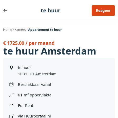
Ga
naar
te huur
Reageer
de
inhoud
Home
·
Kamers
·
Appartement te huur
€ 1725.00 / per maand
te huur Amsterdam
te huur
1031 HH Amsterdam
Beschikbaar vanaf
61 m² oppervlakte
For Rent
via Huurportaal.nl