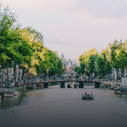
atriums' seasonal green walls provide natural summer
cooling, improved air quality and acoustics, and are
specially designed to attract native birds and
butterflies.The bright residence features an efficient and
functional open floor plan, a unique custom kitchen, a
bathroom and fitted wardrobes. High-grade finishes
include oak flooring (with floor heating), modular led
lighting, exquisitely tailored wall panels and floor-to-
ceiling windows with layered treatments.Notice:
Displayed prices and data are not final, and should be
used for informative purpose only. They are not
contractual or binding. Energy pass This building is not
subject to EnEV. - Flatscreen TV - Hairdryer - Heating -
Towels and sheets - Iron - Hygiene utensils - Washing
machine - Oven - Microwave - Refrigerator - Internet -
Working desk Homelike Code: UBK-396713 Available From:
Now