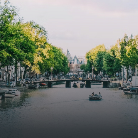
specially designed to attract native birds and
butterflies.The bright residence features an efficient and
functional open floor plan, a unique custom kitchen, a
bathroom and fitted wardrobes. High-grade finishes
include oak flooring (with floor heating), modular led
lighting, exquisitely tailored wall panels and floor-to-
ceiling windows with layered treatments.Notice:
Displayed prices and data are not final, and should be
used for informative purpose only. They are not
contractual or binding. Energy pass This building is not
subject to EnEV. - Flatscreen TV - Hairdryer - Heating -
Towels and sheets - Iron - Hygiene utensils - Washing
machine - Oven - Microwave - Refrigerator - Internet -
Working desk Homelike Code: UBK-396713 Available From:
Now